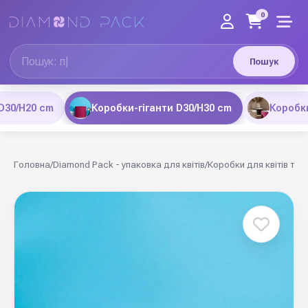
0
Пошук
D30/H20 cm
Коробки-гіганти D30/H30 cm
Коробки
Головна
/
Diamond Pack - упаковка для квітів
/
Коробки для квітів та 