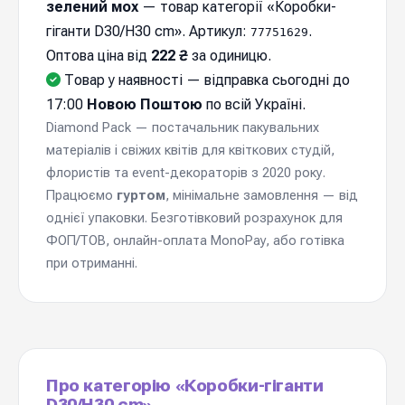
зелений мох
— товар категорії «Коробки-
гіганти D30/H30 cm». Артикул:
.
77751629
Оптова ціна від
222 ₴
за одиницю.
Товар у наявності — відправка cьогодні до
17:00
Новою Поштою
по всій Україні.
Diamond Pack — постачальник пакувальних
матеріалів і свіжих квітів для квіткових студій,
флористів та event-декораторів з 2020 року.
Працюємо
гуртом
, мінімальне замовлення — від
однієї упаковки. Безготівковий розрахунок для
ФОП/ТОВ, онлайн-оплата MonoPay, або готівка
при отриманні.
Про категорію «Коробки-гіганти
D30/H30 cm»