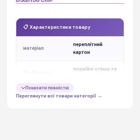
📋 Характеристики товару
переплітний
матеріал
картон
подвійні стінки та
Особливості
дно
Показати повністю
ламінація ззовні
Вологостійкість
Переглянути всі товари категорії →
D30/H30 см
Розмір
Макс
до 30 кг
навантаження