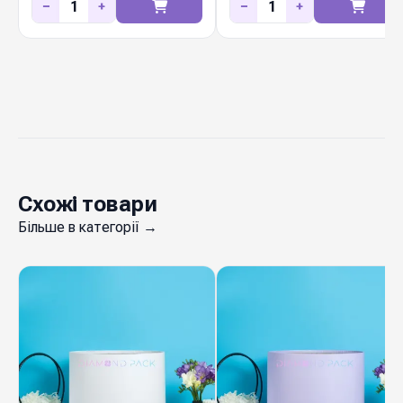
−
+
−
+
складі в Києві, щотижневі нові колекції, вигідні
ціни для флористів і декораторів.
Схожі товари
Більше в категорії →