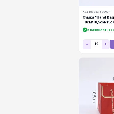
Код товару: 820904
Сумка "Hand Bag
10см/10,5см/15с
в наявності 11
−
+