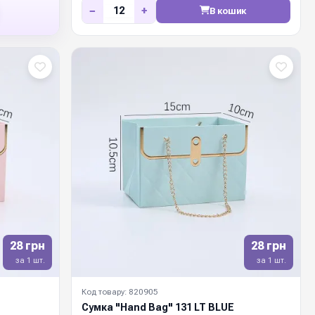
−
+
В кошик
28 грн
28 грн
за 1 шт.
за 1 шт.
Код товару: 820905
Сумка "Hand Bag" 131 LT BLUE