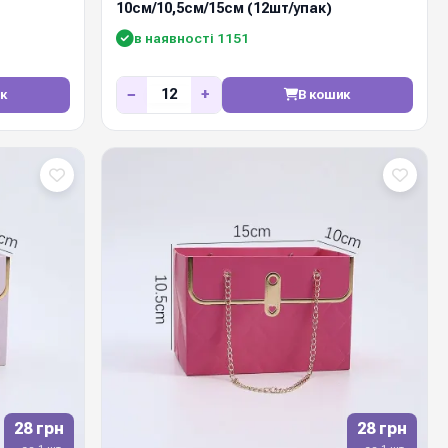
10см/10,5см/15см (12шт/упак)
в наявності 1151
−
+
к
В кошик
28 грн
28 грн