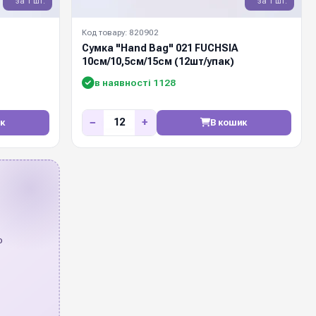
за 1 шт.
за 1 шт.
Код товару: 820902
Сумка "Hand Bag" 021 FUCHSIA
10см/10,5см/15см (12шт/упак)
в наявності 1128
−
+
к
В кошик
о