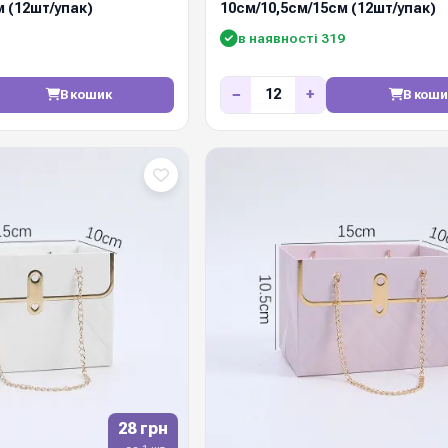
м (12шт/упак)
10см/10,5см/15см (12шт/упак)
1
в наявності 319
−
+
В кошик
В коши
28 грн