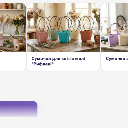
Сумочки для квітів малі
Сумочки в
"Рифлені"