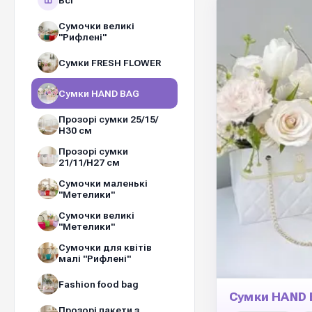
Всі
Сумочки великі
"Рифлені"
Сумки FRESH FLOWER
Сумки HAND BAG
Прозорі сумки 25/15/
Н30 см
Прозорі сумки
21/11/H27 см
Сумочки маленькі
"Метелики"
Сумочки великі
"Метелики"
Сумочки для квітів
малі "Рифлені"
Fashion food bag
Сумки HAND
Прозорі пакети з