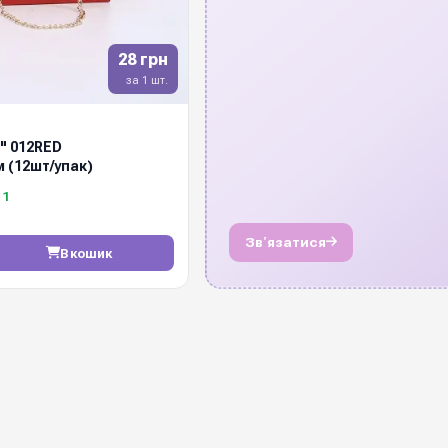
28 грн
за 1 шт.
" 012RED
м (12шт/упак)
11
Звʼязатися
В кошик