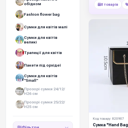
обідком
8 товарів
Fashion flower bag
Сумки для квітів малі
Сумки для квітів
великі
Трапеції для квітів
Пакети під орхідеї
Сумки для квітів
"Small"
Прозорі сумки 24/12/
Н26 см
Прозорі сумки 25/22/
Н25 см
Код товару: 820907
Сумка "Hand Bag
Фільтри