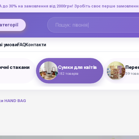
до 30% на замовлення від 2000грн! Зробіть своє перше замовленн
категорії
і умови
FAQ
Контакти
чні стакани
Сумки для квітів
Перен
182 товарів
59 това
ки HAND BAG