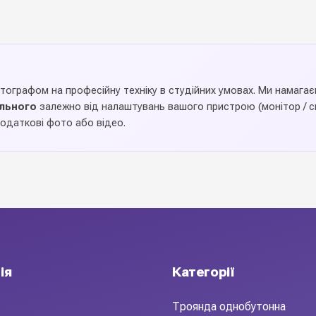
отографом на професійну техніку в студійних умовах. Ми намаг
ального
залежно від налаштувань вашого пристрою (монітор / см
одаткові фото або відео.
озицій та
в
ичайний букет на стильний подарунок-аксесуар. Міцні ручки,
ія
Категорії
айн робить композицію завершеною ще до вручення. Широка кол
іни, швидка доставка Новою Поштою по Україні.
Троянда однобутонна