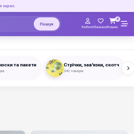
я зараз.
0
Пошук
Кабінет
Бажане
Кошик
оски та пакети
Стрічки, зав'язки, скотч
рів
342 товарів