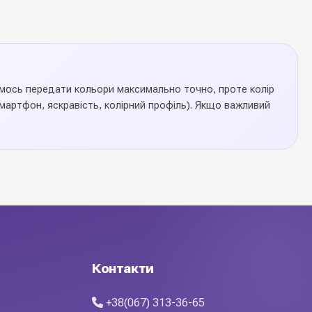
аємось передати кольори максимально точно, проте колір
артфон, яскравість, колірний профіль). Якщо важливий
 посилене дно та ретельна обробка швів гарантують
Контакти
ірна палітра і різноманіття розмірів дозволяють підібрати
+38(067) 313-36-65