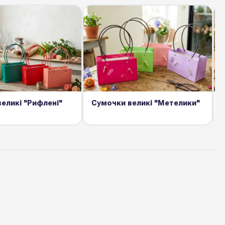
еликі "Рифлені"
Сумочки великі "Метелики"