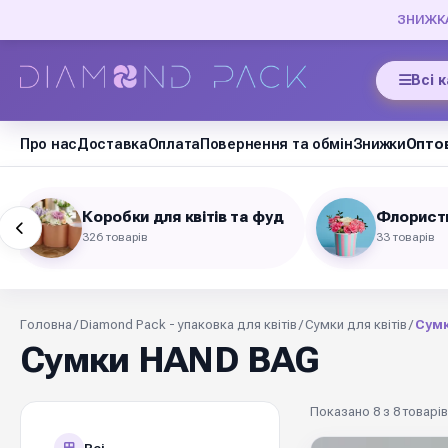
ЗНИЖКА 
Всі 
Про нас
Доставка
Оплата
Повернення та обмін
Знижки
Оптов
Коробки для квітів та фуд
Флористи
326 товарів
33 товарів
Головна
/
Diamond Pack - упаковка для квітів
/
Сумки для квітів
/
Сум
Сумки HAND BAG
Показано 8 з 8 товарів