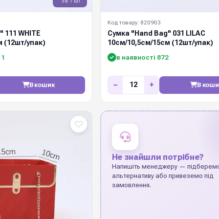
за 1 шт.
Код товару: 820903
" 111 WHITE
Сумка "Hand Bag" 031 LILAC
м (12шт/упак)
10см/10,5см/15см (12шт/упак)
11
в наявності 872
−
+
В кошик
В коши
Не знайшли потрібне?
Напишіть менеджеру — підберем
альтернативу або привеземо під
замовлення.