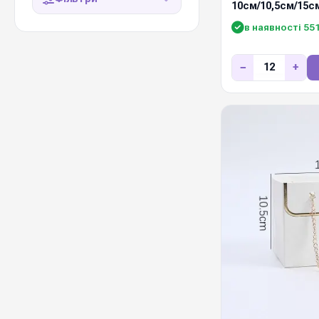
10см/10,5см/15с
в наявності 55
−
+