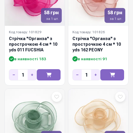
58 грн
58 грн
за 1 шт.
за 1 шт.
Код товару: 101829
Код товару: 101826
Стрічка "Органза" з
Стрічка "Органза" з
прострочкою 4 см * 10
прострочкою 4 см * 10
yds 011 FUCSHIA
yds 162 PEONY
в наявності 183
в наявності 91
−
+
−
+