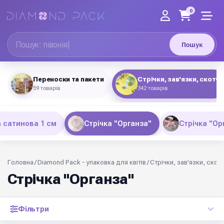
0
Пошук
Переноски та пакети
Стрічки, зав'язки, скотч
59 товарів
342 товарів
а сатинова 1 см
Стрічка "Органза"
Стрічка "О
Головна
/
Diamond Pack - упаковка для квітів
/
Стрічки, зав'язки, скот
Стрічка "Органза"
Фільтри