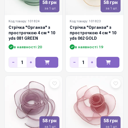
58 грн
58 грн
за 1 шт.
за 1 шт.
Код товару: 101824
Код товару: 101823
Стрічка "Органза" з
Стрічка "Органза" з
прострочкою 4 см * 10
прострочкою 4 см * 10
yds 081 GREEN
yds 062 GOLD
в наявності 20
в наявності 19
−
+
−
+
58 грн
58 грн
за 1 шт.
за 1 шт.