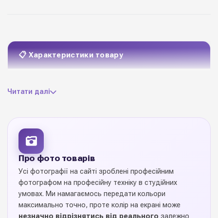
📋 Характеристики товару
поліестер (органза)
Матеріал
Читати далі
стрічка з прострочкою
Особливість
по краях
4 см * 10 ярдів
Розмір мотку
Про фото товарів
1 моток
Ціна вказана за
Усі фотографії на сайті зроблені професійним
фотографом на професійну техніку в студійних
12 відтінків
Колекція кольорів
умовах. Ми намагаємось передати кольори
максимально точно, проте колір на екрані може
незначно відрізнятись від реального
залежно