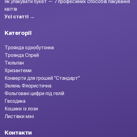
Як упакувати букет — 7 професійних способів пакування
квітів
Усі статті →
Категорії
Троянда однобутонна
Троянда Спрей
Тюльпан
Хризантеми
Конверти для грошей "Стандарт"
Зелень Флористична
Фольговані цифри під гелій
Гвоздика
Кошики із лози
Листівки міні
Контакти