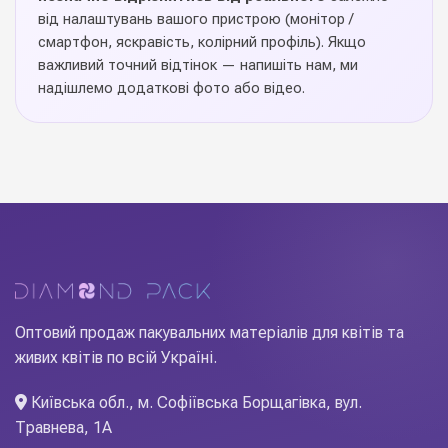
для оформлення букетів,
Призначення
від налаштувань вашого пристрою (монітор /
подарунків та декору
смартфон, яскравість, колірний профіль). Якщо
важливий точний відтінок — напишіть нам, ми
Китай
Виробник
надішлемо додаткові фото або відео.
Стрічка "Органза"
— важлива деталь, яка завершує
образ будь-якого букета і композиції. Якісна текстура,
рівний край, стійке фарбування та міцне плетіння
гарантують довгий термін служби навіть при активному
використанні. Підходить для зав'язування букетів,
декорування коробок, весільних оформлень та
подарункової пакувальної роботи. Замовляйте оптом у
Diamond Pack — тисячі метрів у наявності, швидка
відправка по Україні.
Оптовий продаж пакувальних матеріалів для квітів та
живих квітів по всій Україні.
Київська обл., м. Софіївська Борщагівка, вул.
Травнева, 1А