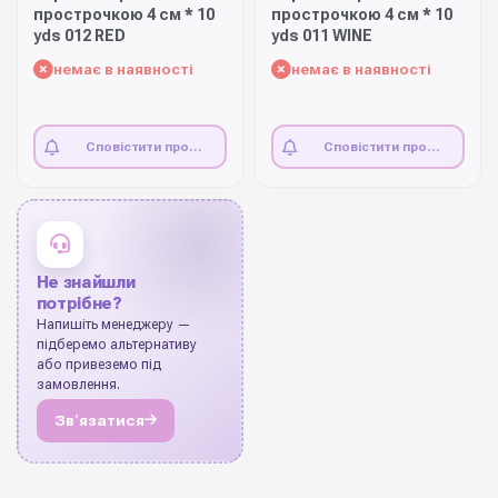
прострочкою 4 см * 10
прострочкою 4 см * 10
yds 012 RED
yds 011 WINE
немає в наявності
немає в наявності
Сповістити про
Сповістити про
наявність
наявність
Не знайшли
потрібне?
Напишіть менеджеру —
підберемо альтернативу
або привеземо під
замовлення.
Звʼязатися