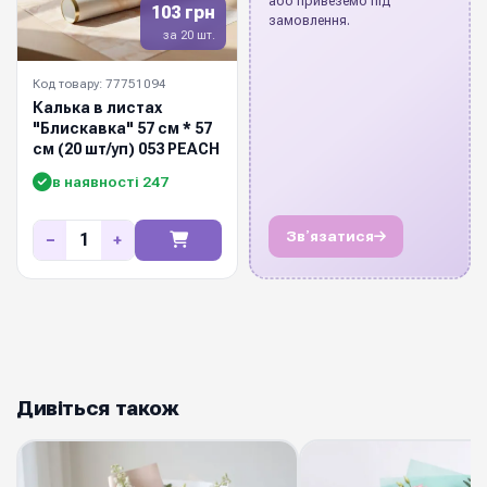
або привеземо під
103 грн
замовлення.
за 20 шт.
Код товару: 77751094
Калька в листах
"Блискавка" 57 см * 57
см (20 шт/уп) 053 PEACH
в наявності 247
Звʼязатися
−
+
Дивіться також