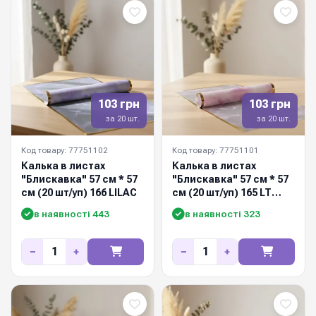
103 грн
103 грн
за 20 шт.
за 20 шт.
Код товару: 77751102
Код товару: 77751101
Калька в листах
Калька в листах
"Блискавка" 57 см * 57
"Блискавка" 57 см * 57
см (20 шт/уп) 166 LILAC
см (20 шт/уп) 165 LT
PINK
в наявності 443
в наявності 323
−
+
−
+