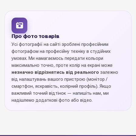
57 см * 57 см
Розмір листа
Кількість в
20 листів
упаковці
Про фото товарів
Усі фотографії на сайті зроблені професійним
1 упаковку (20 листів)
Ціна вказана за
фотографом на професійну техніку в студійних
умовах. Ми намагаємось передати кольори
9 дизанів
Кольорова гама
максимально точно, проте колір на екрані може
незначно відрізнятись від реального
залежно
від налаштувань вашого пристрою (монітор /
Китай
Виробник
смартфон, яскравість, колірний профіль). Якщо
важливий точний відтінок — напишіть нам, ми
Оформлення букетів та
Призначення
надішлемо додаткові фото або відео.
композицій
Калька в листах "Блискавка"
— професійне
флористичне пакування з усіма потрібними
характеристиками для щоденної роботи: рівний зріз,