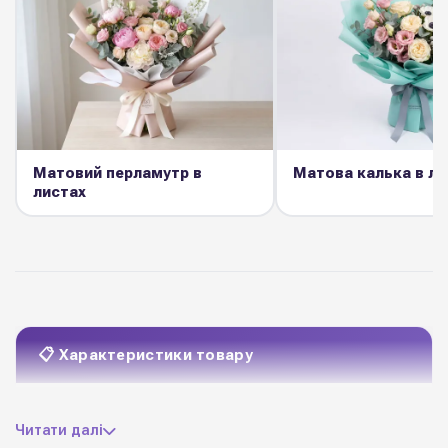
Матовий перламутр в
Матова калька в ли
листах
📋 Характеристики товару
Матова плівка з
Матеріал
Читати далі
малюнком