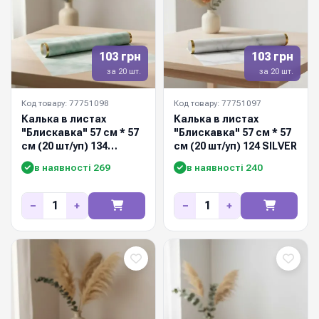
103 грн
103 грн
за 20 шт.
за 20 шт.
Код товару: 77751098
Код товару: 77751097
Калька в листах
Калька в листах
"Блискавка" 57 см * 57
"Блискавка" 57 см * 57
см (20 шт/уп) 134
см (20 шт/уп) 124 SILVER
PASTEL GREEN
в наявності 269
в наявності 240
−
+
−
+