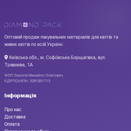
стійкі кольори, добра еластичність при складанні заломів,
висока вологостійкість. Матеріал добре тримає форму
букета, не рветься і не плямить руки. Diamond Pack
постачає його оптом з регулярним оновленням колекцій
— у складі в Києві завжди є актуальні відтінки для
Оптовий продаж пакувальних матеріалів для квітів та
флористичних салонів і маркетів.
живих квітів по всій Україні.
Київська обл., м. Софіївська Борщагівка, вул.
Травнева, 1А
ФОП Залогін Михайло Олегович
ЄДРПОУ/ІПН: 3281001713
Інформація
Про нас
Доставка
Оплата