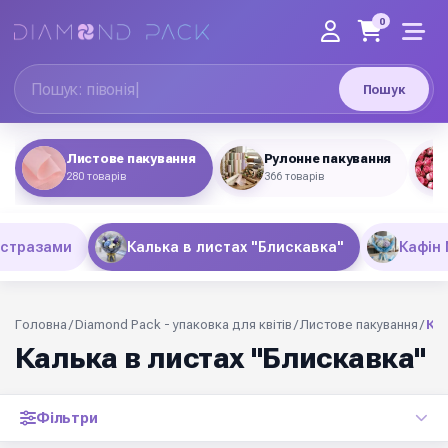
0
Пошук
Листове пакування
Рулонне пакування
280 товарів
366 товарів
 стразами
Калька в листах "Блискавка"
Кафін 
Головна
/
Diamond Pack - упаковка для квітів
/
Листове пакування
/
Ка
Калька в листах "Блискавка"
Фільтри