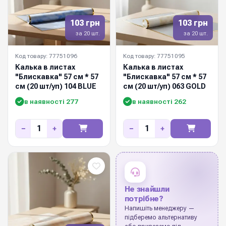
103 грн
103 грн
за 20 шт.
за 20 шт.
Код товару: 77751096
Код товару: 77751095
Калька в листах
Калька в листах
"Блискавка" 57 см * 57
"Блискавка" 57 см * 57
см (20 шт/уп) 104 BLUE
см (20 шт/уп) 063 GOLD
в наявності 277
в наявності 262
−
+
−
+
Не знайшли
потрібне?
Напишіть менеджеру —
підберемо альтернативу