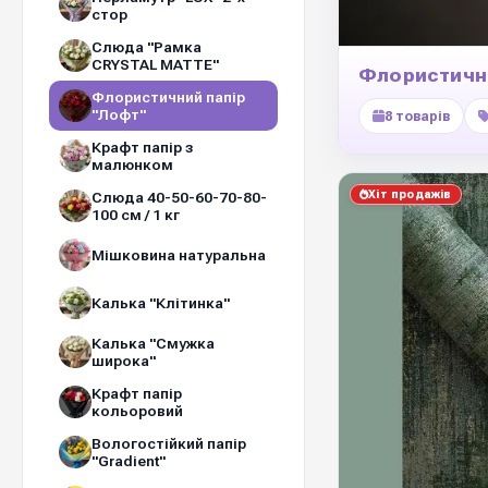
стор
Слюда "Рамка
CRYSTAL MATTE"
Флористични
Флористичний папір
"Лофт"
8 товарів
Крафт папір з
малюнком
Хіт продажів
Слюда 40-50-60-70-80-
100 см / 1 кг
Мішковина натуральна
Калька "Клітинка"
Калька "Смужка
широка"
Крафт папір
кольоровий
Вологостійкий папір
"Gradient"