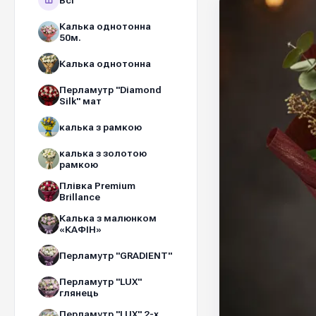
Всі
Калька однотонна
50м.
Калька однотонна
Перламутр "Diamond
Silk" мат
калька з рамкою
калька з золотою
рамкою
Плівка Premium
Brillance
Калька з малюнком
«КАФІН»
Перламутр "GRADIENT"
Перламутр "LUX"
глянець
Перламутр "LUX" 2-х