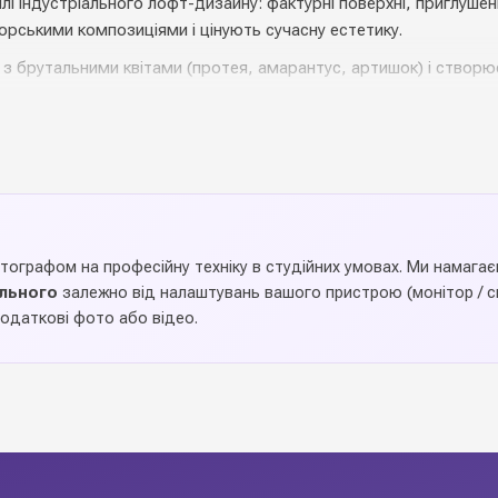
 індустріального лофт-дизайну: фактурні поверхні, приглушені г
орськими композиціями і цінують сучасну естетику.
з брутальними квітами (протея, амарантус, артишок) і створює
ня.
нком під стиль
отографом на професійну техніку в студійних умовах. Ми намаг
ального
залежно від налаштувань вашого пристрою (монітор / см
одаткові фото або відео.
композицій,