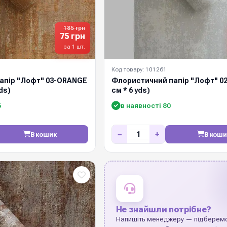
185 грн
75 грн
за 1 шт.
Код товару: 101261
апір "Лофт" 03-ORANGE
Флористичний папір "Лофт" 02
ds)
см * 6 yds)
6
в наявності 80
−
+
В кошик
В коши
Не знайшли потрібне?
Напишіть менеджеру — підберем