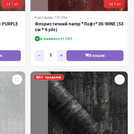
за 1 шт.
за 1 шт.
Код товару: 101264
6-PURPLE
Флористичний папір "Лофт" 05-WINE (53
см * 6 yds)
в наявності 107
−
+
к
В кошик
Хіт продажів