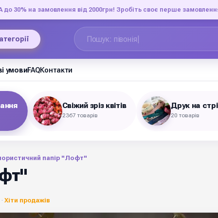
до 30% на замовлення від 2000грн! Зробіть своє перше замовленн
категорії
і умови
FAQ
Контакти
вання
Свіжий зріз квітів
Друк на стр
2367 товарів
20 товарів
ористичний папір "Лофт"
фт"
 ·
Хіти продажів