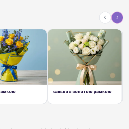
 рамкою
калька з золотою рамкою