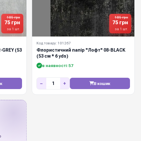
185 грн
185 грн
75 грн
75 грн
за 1 шт.
за 1 шт.
Код товару: 101267
-GREY (53
Флористичний папір "Лофт" 08-BLACK
(53 см * 6 yds)
в наявності 57
−
+
к
В кошик
о