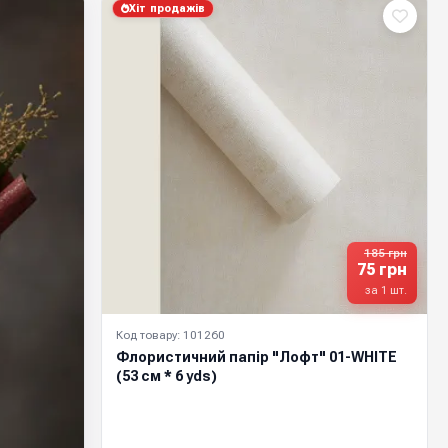
Хіт продажів
185 грн
75 грн
за 1 шт.
Код товару: 101260
Флористичний папір "Лофт" 01-WHITE
(53 см * 6 yds)