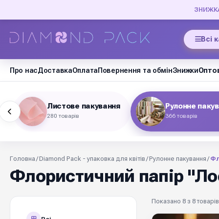
ЗНИЖКА 
Всі 
Про нас
Доставка
Оплата
Повернення та обмін
Знижки
Оптов
Листове пакування
Рулонне паку
280 товарів
366 товарів
Головна
/
Diamond Pack - упаковка для квітів
/
Рулонне пакування
/
Фл
Флористичний папір "Ло
Показано 8 з 8 товарів