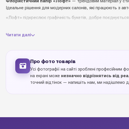
Флористичний папір «Лофт»
— трендовий матеріал у стилі
Ідеальне рішення для модерних салонів, які працюють з авт
«Лофт» підкреслює графічність букетів, добре поєднується 
основа і зручний формат рулону для щоденного використан
Читати далі
📋 Характеристики товару
щільний папір з малю
Про фото товарів
Матеріал
лофт
Усі фотографії на сайті зроблені професійним ф
на екрані може
незначно відрізнятись від ре
53 см * 6 ярдів
Розмір рулону
точний відтінок — напишіть нам, ми надішлемо д
105 грам / м2
Щільність
1 рулон
Ціна вказана за
Оформлення букетів, 