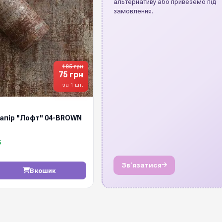
альтернативу або привеземо під
замовлення.
185 грн
75 грн
за 1 шт.
апір "Лофт" 04-BROWN
5
Звʼязатися
В кошик