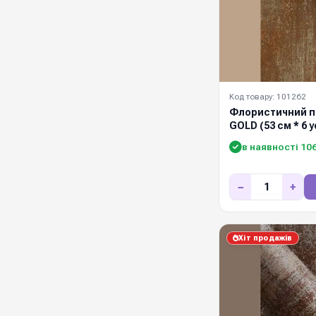
Код товару: 101262
Флористичний п
GOLD (53 см * 6 y
в наявності 10
−
+
Хіт продажів