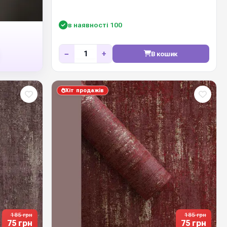
в наявності 100
−
+
В кошик
Хіт продажів
185 грн
185 грн
75 грн
75 грн