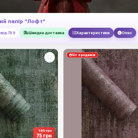
й папір "Лофт"
від 75 ₴
Швидка доставка
Характеристики
Опис
Хіт продажів
185 грн
75 грн