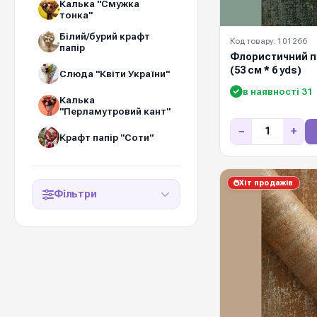
Калька "Смужка
тонка"
Білий/бурий крафт
Код товару: 101266
папір
Флористичний п
(53 см * 6 yds)
Слюда "Квіти України"
в наявності 31
Калька
"Перламутровий кант"
−
+
Крафт папір "Соти"
Хіт продажів
Фільтри