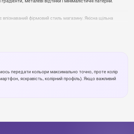
радієнти, металеві відтінки і мінімалістичні патерни.
 впізнаваний фірмовий стиль магазину. Якісна щільна
аємось передати кольори максимально точно, проте колір
артфон, яскравість, колірний профіль). Якщо важливий