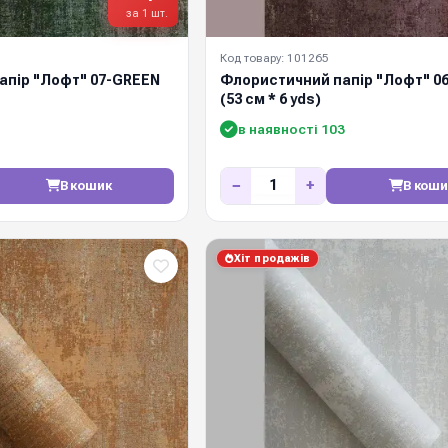
за 1 шт.
Код товару: 101265
апір "Лофт" 07-GREEN
Флористичний папір "Лофт" 0
(53 см * 6 yds)
в наявності 103
−
+
В кошик
В коши
Хіт продажів