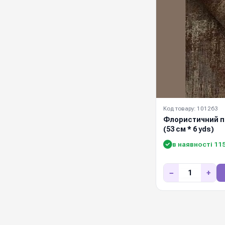
Код товару: 101263
Флористичний п
(53 см * 6 yds)
в наявності 11
−
+