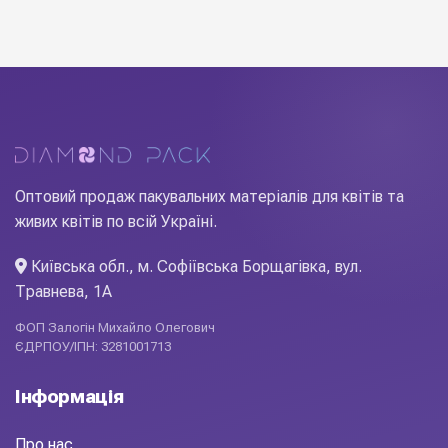
щоб ваша робота виглядала професійно і на фото, і у
руках клієнта. Актуальна сезонна позиція: активно
використовується у святкових букетах, вітринних
композиціях та авторських роботах. Купуйте оптом у
Diamond Pack.
Оптовий продаж пакувальних матеріалів для квітів та
живих квітів по всій Україні.
Київська обл., м. Софіївська Борщагівка, вул.
Травнева, 1А
ФОП Залогін Михайло Олегович
ЄДРПОУ/ІПН: 3281001713
Інформація
Про нас