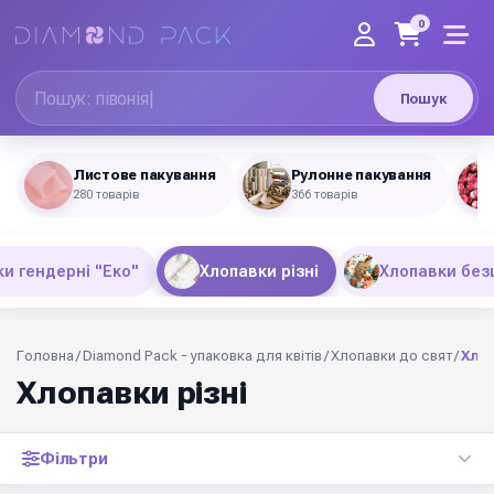
0
Пошук
Листове пакування
Рулонне пакування
280 товарів
366 товарів
и гендерні "Еко"
Хлопавки різні
Хлопавки без
Головна
/
Diamond Pack - упаковка для квітів
/
Хлопавки до свят
/
Хлоп
Хлопавки різні
Фільтри