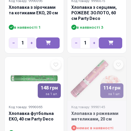
Код товару: 9990095
Код товару: 9990075
Хлопавка з зірочками
Хлопавка з серцями,
та котиками EKO, 20 см
РОЖЕВЕ ЗОЛОТО, 60
см Party Deco
в наявності 1
в наявності 3
−
+
−
+
148 грн
114 грн
за 1 шт.
за 1 шт.
Код товару: 9990065
Код товару: 9990145
Хлопавка футбольна
Хлопавка з рожевими
EKO, 40 см Party Deco
метеликами, 20 см
немає в наявності