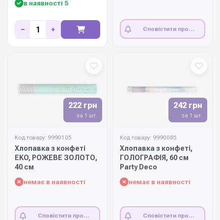
в наявності 5
−
+
Сповістити про
наявність
222 грн
242 грн
за 1 шт.
за 1 шт.
Код товару: 9990105
Код товару: 9990085
Хлопавка з конфеті
Хлопавка з конфеті,
EKO, РОЖЕВЕ ЗОЛОТО,
ГОЛОГРАФІЯ, 60 см
40 см
Party Deco
немає в наявності
немає в наявності
Сповістити про
Сповістити про