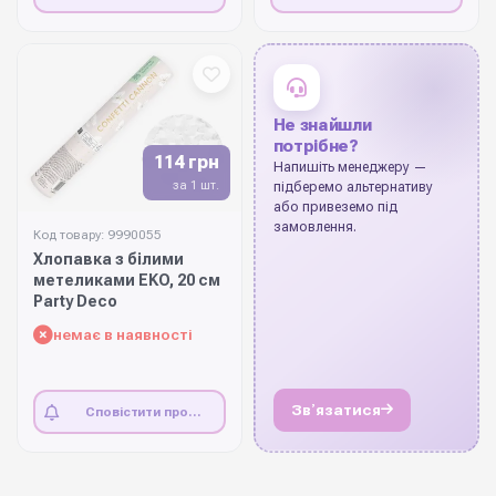
наявність
наявність
Не знайшли
потрібне?
114 грн
Напишіть менеджеру —
за 1 шт.
підберемо альтернативу
або привеземо під
замовлення.
Код товару: 9990055
Хлопавка з білими
метеликами EKO, 20 см
Party Deco
немає в наявності
Звʼязатися
Сповістити про
наявність