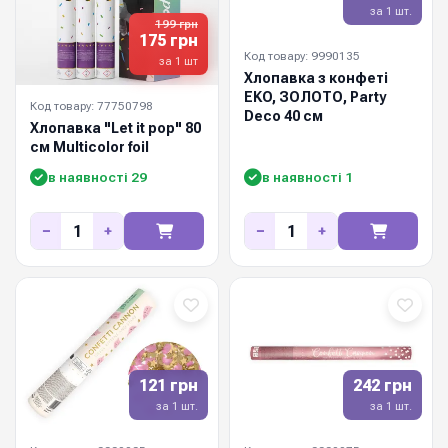
за 1 шт.
199 грн
175 грн
Код товару: 9990135
за 1 шт
Хлопавка з конфеті
EKO, ЗОЛОТО, Party
Код товару: 77750798
Deco 40 см
Хлопавка "Let it pop" 80
см Multicolor foil
в наявності 29
в наявності 1
−
+
−
+
121 грн
242 грн
за 1 шт.
за 1 шт.