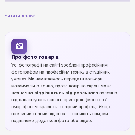
хлопавки з серпантином
Матеріал
Читати далі
різних форм
вказані окремо у кожній
Розміри
товарній позиції
1 шт
Ціна вказана за
Про фото товарів
Усі фотографії на сайті зроблені професійним
до свят та урочистостей
Призначення
фотографом на професійну техніку в студійних
умовах. Ми намагаємось передати кольори
Польща
Виробник
максимально точно, проте колір на екрані може
незначно відрізнятись від реального
залежно
від налаштувань вашого пристрою (монітор /
смартфон, яскравість, колірний профіль). Якщо
важливий точний відтінок — напишіть нам, ми
Хлопавки різні
— декоративна позиція, яка додає
надішлемо додаткові фото або відео.
композиціям характеру, стилю і святкового настрою.
Якісне виконання, стійкі кольори, точна деталізація — усе,