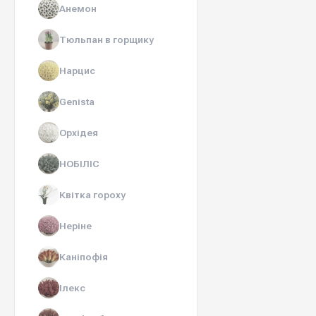
Анемон
Тюльпан в горщику
Нарцис
Genista
Орхідея
НОБІЛІС
Квітка гороху
Неріне
Каніпофія
Ілекс