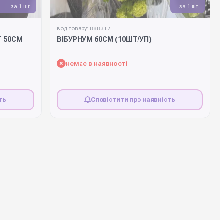
за 1 шт.
за 1 шт.
Код товару: 888317
T 50СМ
ВІБУРНУМ 60СМ (10ШТ/УП)
немає в наявності
ть
Сповістити про наявність