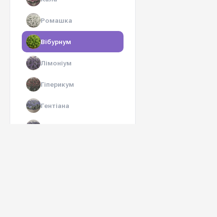
Ромашка
Вібурнум
Лімоніум
Гіперикум
Гентіана
Аконіт
Леукадедрон
Аспарагус
Озотамнус
Агапантус