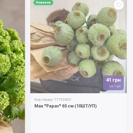
Новинка
41 грн
за 1 шт
Код товару: 77752623
Мак "Papav" 65 см (10ШТ/УП)