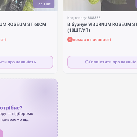
за 1 шт.
Код товару: 888388
NUM ROSEUM ST 60СМ
Вібурнум VIBURNUM ROSEUM S
(10ШТ/УП)
сті
немає в наявності
ити про наявність
Сповістити про наявніс
отрібне?
еру — підберемо
 привеземо під