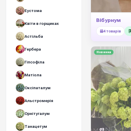
Еустома
Вібурнум
Квіти в горщиках
4 товарів
Астільба
Гербера
Новинка
Гіпсофіла
Матіола
Оксіпаталум
Альстромерія
Орнітугалум
Танацетум