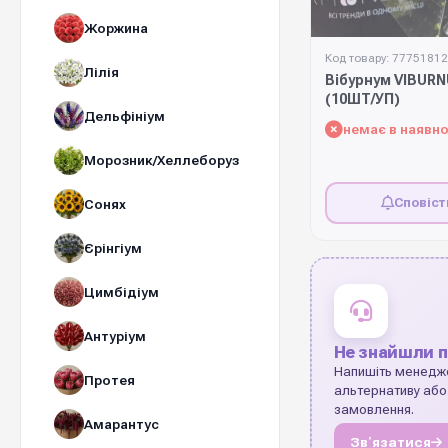
Жоржина
Код товару: 77751812
Лілія
Вібурнум VIBUR
(10ШТ/УП)
Дельфініум
немає в наявно
Морозник/Хеллеборуз
Сповіст
Сонях
Єрінгіум
Цимбідіум
Антуріум
Не знайшли п
Напишіть менедж
Протея
альтернативу або
замовлення.
Амарантус
Звʼязатися