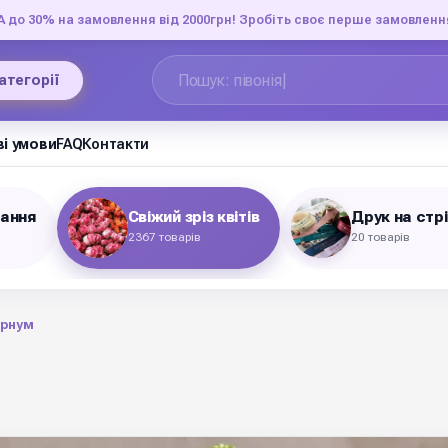
до 30% на замовлення від 2000грн! Зробіть своє перше замовленн
категорії
і умови
FAQ
Контакти
вання
Свіжий зріз квітів
Друк на стр
2367 товарів
20 товарів
урнум