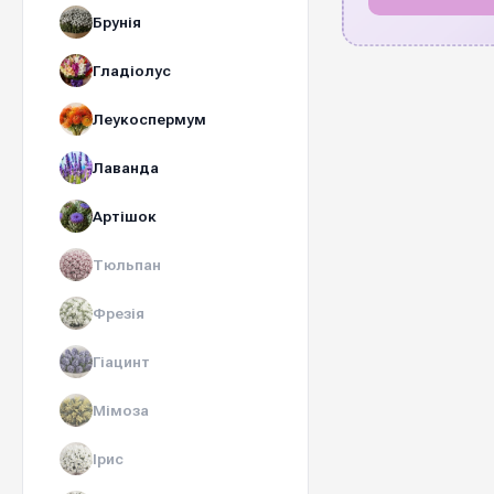
Брунія
Гладіолус
Леукоспермум
Лаванда
Артішок
Тюльпан
Фрезія
Гіацинт
Мімоза
Ірис