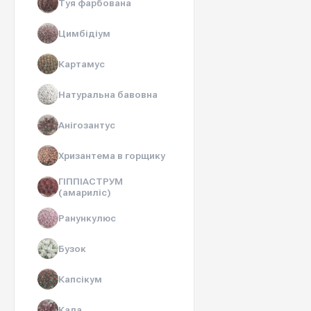
Туя фарбована
Цимбідіум
Картамус
Натуральна бавовна
Анігозантус
Хризантема в горщику
ГІППІАСТРУМ
(амариліс)
Ранункулюс
Бузок
Капсікум
Кала