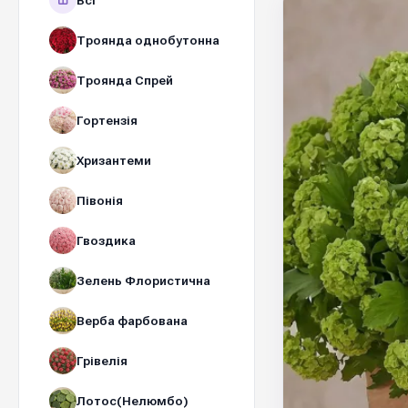
Всі
Троянда однобутонна
Троянда Спрей
Гортензія
Хризантеми
Півонія
Гвоздика
Зелень Флористична
Верба фарбована
Грівелія
Лотос(Нелюмбо)