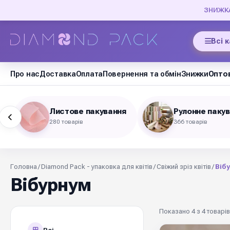
ЗНИЖКА 
Всі 
Про нас
Доставка
Оплата
Повернення та обмін
Знижки
Оптов
Листове пакування
Рулонне паку
280 товарів
366 товарів
Головна
/
Diamond Pack - упаковка для квітів
/
Свіжий зріз квітів
/
Віб
Вібурнум
Показано 4 з 4 товарів