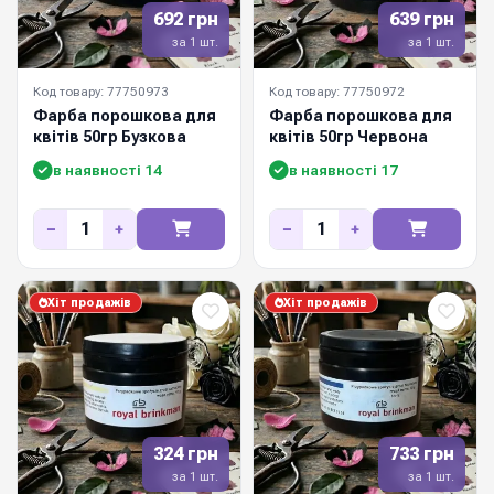
692 грн
639 грн
за 1 шт.
за 1 шт.
Код товару: 77750973
Код товару: 77750972
Фарба порошкова для
Фарба порошкова для
квітів 50гр Бузкова
квітів 50гр Червона
в наявності 14
в наявності 17
−
+
−
+
Хіт продажів
Хіт продажів
324 грн
733 грн
за 1 шт.
за 1 шт.