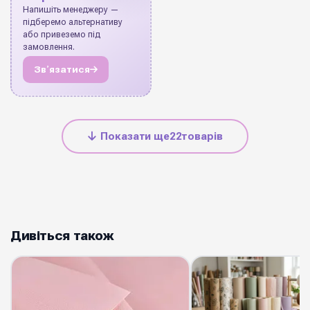
Напишіть менеджеру —
підберемо альтернативу
або привеземо під
замовлення.
Звʼязатися
Показати ще
22
товарів
Дивіться також