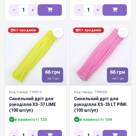
−
+
−
+
Хіт продажів
Хіт продажів
66 грн
66 грн
за 1 шт.
за 1 шт.
Код товару: 799010
Код товару: 799008
Синельний дріт для
Синельний дріт для
рукоділля XS-37 LIME
рукоділля XS-35 LT PINK
(100 шт/уп)
(100 шт/уп)
в наявності 125
в наявності 104
−
+
−
+