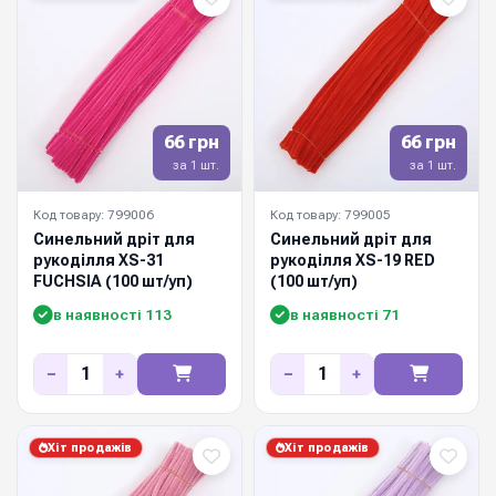
66 грн
66 грн
за 1 шт.
за 1 шт.
Код товару: 799006
Код товару: 799005
Синельний дріт для
Синельний дріт для
рукоділля XS-31
рукоділля XS-19 RED
FUCHSIA (100 шт/уп)
(100 шт/уп)
в наявності 113
в наявності 71
−
+
−
+
Хіт продажів
Хіт продажів