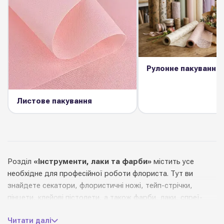
Рулонне пакування
Листове пакування
Розділ
«Інструменти, лаки та фарби»
містить усе
необхідне для професійної роботи флориста. Тут ви
знайдете секатори, флористичні ножі, тейп-стрічки,
пінцети, клейові пістолети, а також фарби, лаки, спреї-
глітери та тонувальні засоби для живих і сухих квітів.
Читати далі