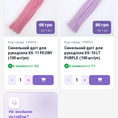
66 грн
66 грн
за 1 шт.
за 1 шт.
Код товару: 799004
Код товару: 799003
Синельний дріт для
Синельний дріт для
рукоділля XS-11 PEONY
рукоділля XS-10 LT
(100 шт/уп)
PURPLE (100 шт/уп)
в наявності 82
в наявності 71
−
+
−
+
Не знайшли
потрібне?