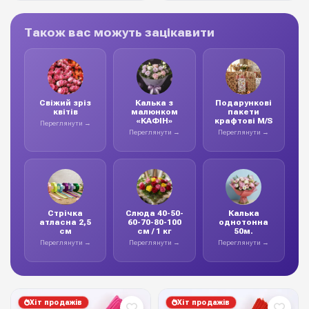
Також вас можуть зацікавити
Свіжий зріз
Калька з
Подарункові
квітів
малюнком
пакети
«КАФІН»
крафтові M/S
Переглянути →
Переглянути →
Переглянути →
Стрічка
Слюда 40-50-
Калька
атласна 2,5
60-70-80-100
однотонна
см
см / 1 кг
50м.
Переглянути →
Переглянути →
Переглянути →
Хіт продажів
Хіт продажів