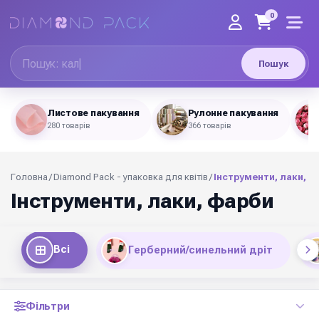
0
Пошук
Листове пакування
Рулонне пакування
280 товарів
366 товарів
Головна
/
Diamond Pack - упаковка для квітів
/
Інструменти, лаки, ф
Інструменти, лаки, фарби
Всі
Герберний/синельний дріт
Фільтри