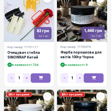
1,660 грн
83 грн
за 1 шт.
за 1 шт.
Код товару: 77750976
Код товару: 77751117
Фарба порошкова для
Очищувач стебла
квітів 100гр Чорна
SINOWRAP Китай
в наявності 734
в наявності 9
−
+
−
+
Хіт продажів
Хіт продажів