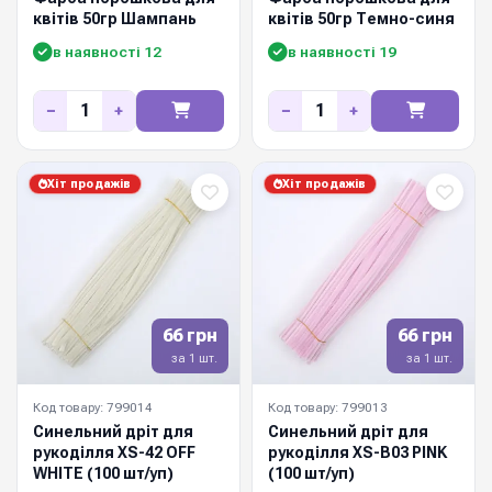
квітів 50гр Шампань
квітів 50гр Темно-синя
в наявності 12
в наявності 19
−
+
−
+
Хіт продажів
Хіт продажів
66 грн
66 грн
за 1 шт.
за 1 шт.
Код товару: 799014
Код товару: 799013
Синельний дріт для
Синельний дріт для
рукоділля XS-42 OFF
рукоділля XS-B03 PINK
WHITE (100 шт/уп)
(100 шт/уп)