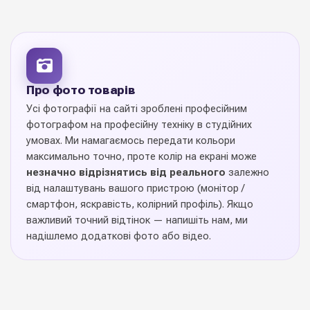
Якісні інструменти забезпечують чистий зріз стебла,
довше життя букета та комфорт у щоденній роботі.
Фарби та лаки дозволяють коригувати колір квітів,
надавати їм модних відтінків, створювати ефект омбре,
інею та металіку. В асортименті — безпечні для рослин
формули провідних європейських брендів.
Про фото товарів
Усі фотографії на сайті зроблені професійним
Купуйте
флористичні інструменти та фарби
у Diamond
фотографом на професійну техніку в студійних
Pack — усе для роботи професіонала в одному місці.
умовах. Ми намагаємось передати кольори
максимально точно, проте колір на екрані може
незначно відрізнятись від реального
залежно
від налаштувань вашого пристрою (монітор /
смартфон, яскравість, колірний профіль). Якщо
важливий точний відтінок — напишіть нам, ми
надішлемо додаткові фото або відео.