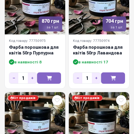
870 грн
704 грн
за 1 шт.
за 1 шт.
Код товару: 77750975
Код товару: 77750974
Фарба порошкова для
Фарба порошкова для
квітів 50гр Пурпурна
квітів 50гр Лавандова
в наявності 8
в наявності 17
−
+
−
+
Хіт продажів
Хіт продажів