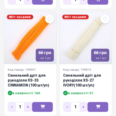
Хіт продажів
Хіт продажів
66 грн
66 грн
за 1 шт.
за 1 шт.
Код товару: 799007
Код товару: 799015
Синельний дріт для
Синельний дріт для
рукоділля XS-33
рукоділля XS-27
CINNAMON (100 шт/уп)
IVORY(100 шт/уп)
в наявності 166
в наявності 51
−
+
−
+