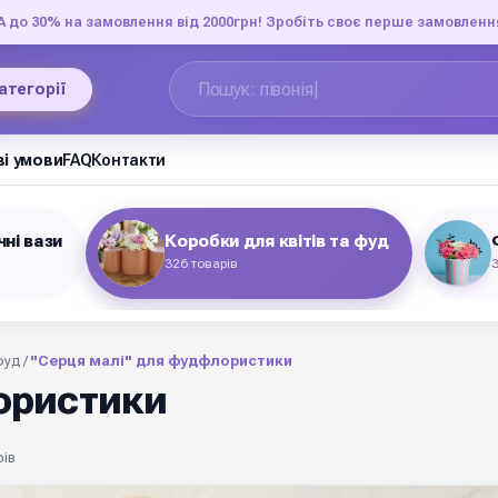
до 30% на замовлення від 2000грн! Зробіть своє перше замовленн
категорії
і умови
FAQ
Контакти
ні вази
Коробки для квітів та фуд
326 товарів
3
фуд
/
"Серця малі" для фудфлористики
ористики
рів