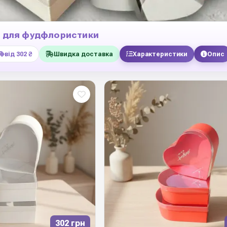
" для фудфлористики
від 302 ₴
Швидка доставка
Характеристики
Опис
302 грн