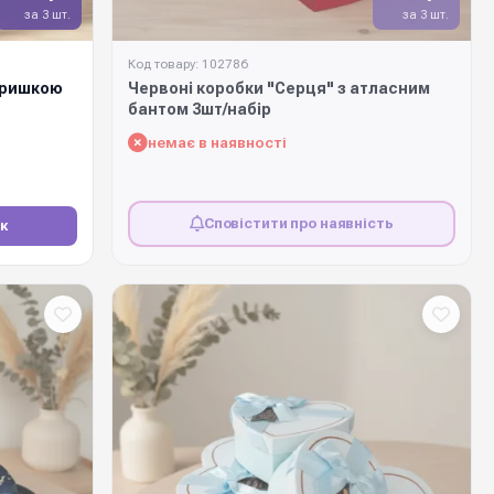
за 3 шт.
за 3 шт.
Код товару: 102786
кришкою
Червоні коробки "Серця" з атласним
бантом 3шт/набір
немає в наявності
Сповістити про наявність
к