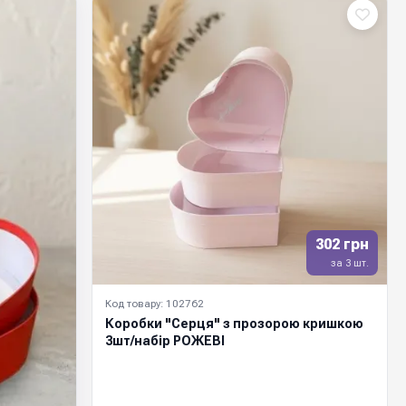
302 грн
за 3 шт.
Код товару: 102762
Коробки "Серця" з прозорою кришкою
3шт/набір РОЖЕВІ