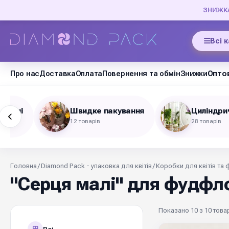
ЗНИЖКА 
Всі 
Про нас
Доставка
Оплата
Повернення та обмін
Знижки
Оптов
стичні
Швидке пакування
Циліндрич
12 товарів
28 товарів
Головна
/
Diamond Pack - упаковка для квітів
/
Коробки для квітів та 
"Серця малі" для фудфл
Показано 10 з 10 това