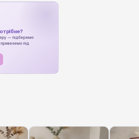
отрібне?
еру — підберемо
 привеземо під