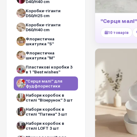
D40/H40 cm
Коробки-гіганти
D50/H25 cm
"Серця малі
Коробки-гіганти
D60/H40 cm
10 товарів
Флористична
шкатулка "S"
Флористична
шкатулка "М"
Пластикові коробки 3
в 1 "Best wishes"
"Серця малі" для
фудфлористики
Набори коробок в
стилі "Візерунок" 3 шт
Набори коробок в
стилі "Патина" 3 шт
Набори коробок в
стилі LOFT 3 шт