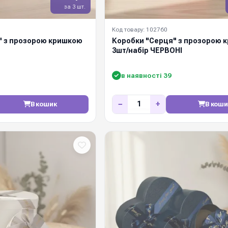
за 3 шт.
Код товару: 102760
" з прозорою кришкою
Коробки "Серця" з прозорою 
3шт/набір ЧЕРВОНІ
в наявності 39
−
+
В кошик
В коши