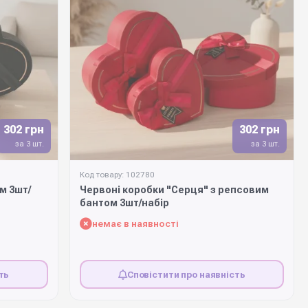
302 грн
302 грн
за 3 шт.
за 3 шт.
Код товару: 102780
м 3шт/
Червоні коробки "Серця" з репсовим
бантом 3шт/набір
немає в наявності
ть
Сповістити про наявність