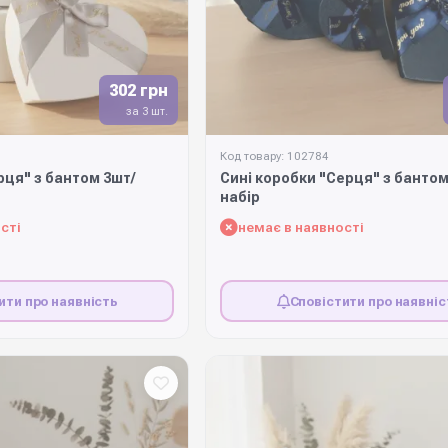
302 грн
за 3 шт.
Код товару: 102784
рця" з бантом 3шт/
Сині коробки "Серця" з бантом
набір
сті
немає в наявності
ити про наявність
Сповістити про наявніс