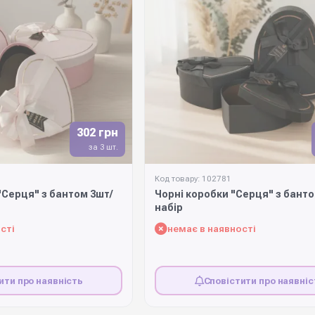
302 грн
за 3 шт.
Код товару: 102781
"Серця" з бантом 3шт/
Чорні коробки "Серця" з банто
набір
сті
немає в наявності
ити про наявність
Сповістити про наявніс