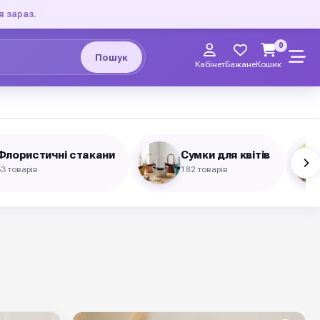
я зараз.
0
Пошук
Кабінет
Бажане
Кошик
Флористичні стакани
Сумки для квітів
3 товарів
182 товарів