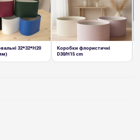
вальні 32*32*Н20
Коробки флористичні
мм)
D30/H15 cm