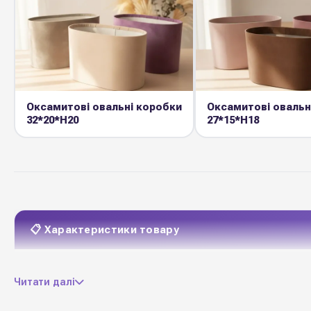
Оксамитові овальні коробки
Оксамитові овальн
32*20*Н20
27*15*Н18
📋 Характеристики товару
целюлозний картон +
Матеріал
Читати далі
кришка ПЕТ