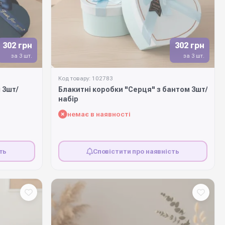
302 грн
302 грн
за 3 шт.
за 3 шт.
Код товару: 102783
 3шт/
Блакитні коробки "Серця" з бантом 3шт/
набір
немає в наявності
ть
Сповістити про наявність