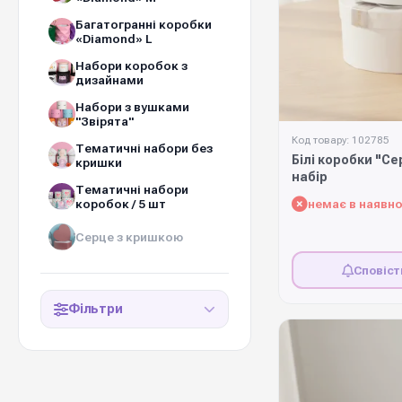
Багатогранні коробки
«Diamond» L
Набори коробок з
дизайнами
Набори з вушками
"Звірята"
Код товару: 102785
Тематичні набори без
Білі коробки "Се
кришки
набір
Тематичні набори
коробок / 5 шт
немає в наявно
Серце з кришкою
Сповіст
Фільтри