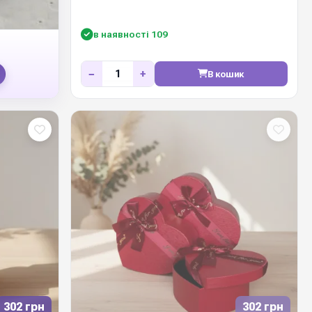
в наявності 109
−
+
В кошик
302 грн
302 грн