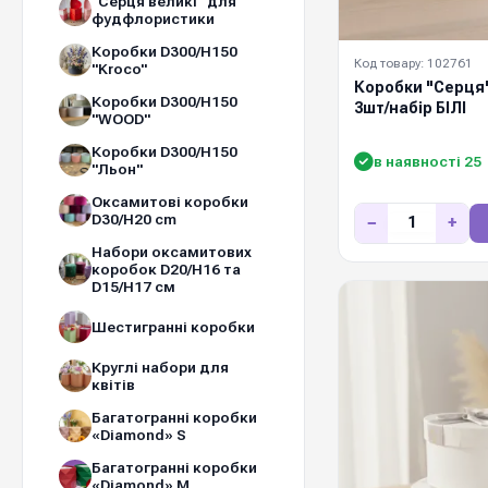
"Серця великі" для
фудфлористики
Коробки D300/H150
Код товару: 102761
"Kroco"
Коробки "Серця
Коробки D300/H150
3шт/набір БІЛІ
"WOOD"
Коробки D300/H150
в наявності 25
"Льон"
Оксамитові коробки
D30/H20 cm
−
+
Набори оксамитових
коробок D20/Н16 та
D15/Н17 см
Шестигранні коробки
Круглі набори для
квітів
Багатогранні коробки
«Diamond» S
Багатогранні коробки
«Diamond» M