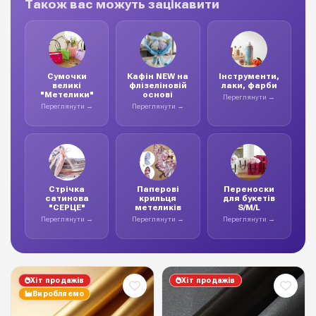
Також вас можуть зацікавити
Сумочки
Кафін NEW на
Інструменти,
великі
флізеліновій
лаки, фарби
"Метелики"
основі
Переглянути →
Переглянути →
Переглянути →
Стрічка
Паперові
Переноски
сатинова
крильця
для букетів
"СЕРЦЕ"
метеликів
S/M/L
Переглянути →
Переглянути →
Переглянути →
Хіт продажів
Хіт продажів
Виробляємо