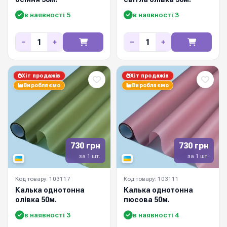
в наявності 5
в наявності 3
−
+
−
+
Хіт продажів
Хіт продажів
Виробляємо
Виробляємо
730 грн
730 грн
за 1 шт.
за 1 шт.
Код товару: 103117
Код товару: 103111
Калька однотонна
Калька однотонна
олівка 50м.
пюсова 50м.
в наявності 3
в наявності 4