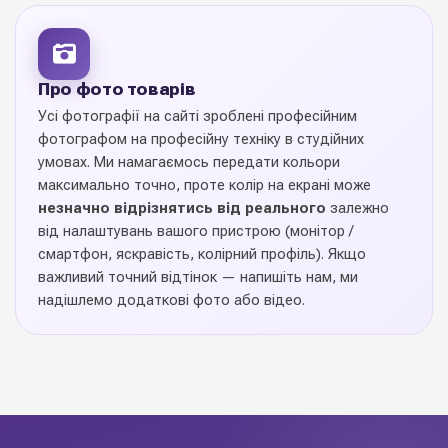
корейських виробників: щільні, еластичні, з рівним зрізом і
стійким кольором. В асортименті — однотонні класичні
відтінки, модні пастельні тони, рулони з принтами,
мереживом та золотим тисненням. Такий вибір дає змогу
Про фото товарів
створювати букети під будь-який стиль — від мінімалізму
Усі фотографії на сайті зроблені професійним
до розкішного весільного оформлення.
фотографом на професійну техніку в студійних
умовах. Ми намагаємось передати кольори
Купуйте
пакувальні рулони оптом
у Diamond Pack:
максимально точно, проте колір на екрані може
вигідні ціни, стабільна наявність та швидка відправка по
незначно відрізнятись від реального
залежно
всій Україні.
від налаштувань вашого пристрою (монітор /
смартфон, яскравість, колірний профіль). Якщо
важливий точний відтінок — напишіть нам, ми
надішлемо додаткові фото або відео.