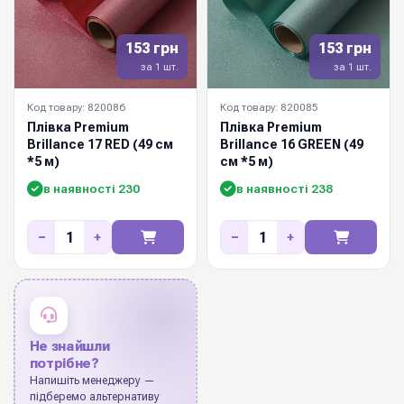
153 грн
153 грн
за 1 шт.
за 1 шт.
Код товару: 820086
Код товару: 820085
Плівка Premium
Плівка Premium
Brillance 17 RED (49 см
Brillance 16 GREEN (49
*5 м)
см *5 м)
в наявності 230
в наявності 238
−
+
−
+
Не знайшли
потрібне?
Напишіть менеджеру —
підберемо альтернативу