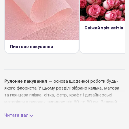
Свіжий зріз квітів
Листове пакування
Рулонне пакування
— основа щоденної роботи будь-
якого флориста. У цьому розділі зібрано калька, матова
та глянцева плівка, сітка, фетр, крафт і дизайнерські
матеріали в рулонах шириною від 60 до 80 см. Великий
метраж дозволяє економно пакувати як поодинокі квіти,
Читати далі
так і великі композиції.
Ми пропонуємо рулони провідних європейських та