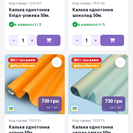
Код товару: 103107
Код товару: 103130
Калька однотонна
Калька однотонна
блідо-рожева 50м.
шоколад 50м.
в наявності 2
в наявності 5
−
+
−
+
Хіт продажів
Хіт продажів
Виробляємо
Виробляємо
730 грн
730 грн
за 1 шт.
за 1 шт.
Код товару: 103131
Код товару: 103115
Калька однотонна
Калька однотонна
осіння 50м.
світла олівка 50м.