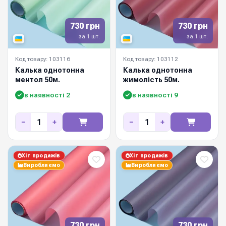
730 грн
730 грн
за 1 шт.
за 1 шт.
Код товару: 103116
Код товару: 103112
Калька однотонна
Калька однотонна
ментол 50м.
жимолість 50м.
в наявності 2
в наявності 9
−
+
−
+
Хіт продажів
Хіт продажів
Виробляємо
Виробляємо
730 грн
730 грн