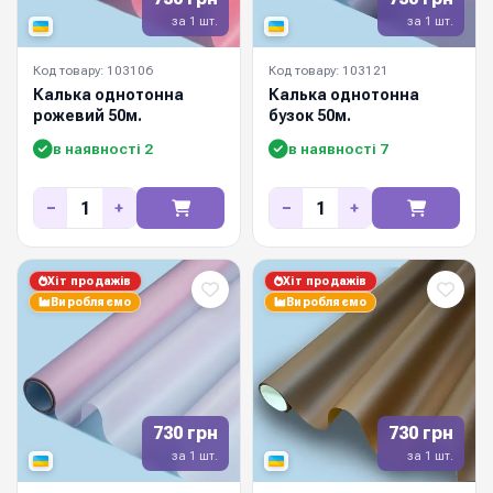
за 1 шт.
за 1 шт.
Код товару: 103106
Код товару: 103121
Калька однотонна
Калька однотонна
рожевий 50м.
бузок 50м.
в наявності 2
в наявності 7
−
+
−
+
Хіт продажів
Хіт продажів
Виробляємо
Виробляємо
730 грн
730 грн
за 1 шт.
за 1 шт.