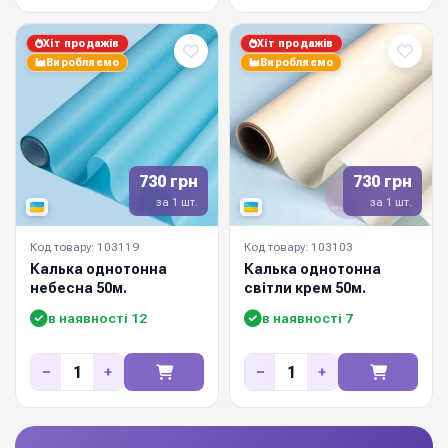
Хіт продажів
Хіт продажів
Виробляємо
Виробляємо
730 грн
730 грн
за 1 шт.
за 1 шт.
Код товару: 103119
Код товару: 103103
Калька однотонна
Калька однотонна
небесна 50м.
світли крем 50м.
в наявності 12
в наявності 7
−
+
−
+