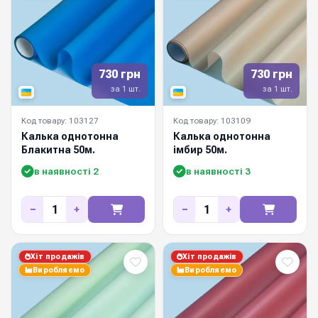
730 грн
730 грн
за 1 шт.
за 1 шт.
Код товару: 103127
Код товару: 103109
Калька однотонна
Калька однотонна
Блакитна 50м.
імбир 50м.
в наявності 2
в наявності 3
−
+
−
+
Хіт продажів
Хіт продажів
Виробляємо
Виробляємо