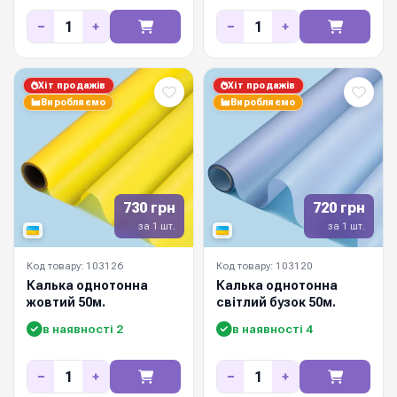
−
+
−
+
Хіт продажів
Хіт продажів
Виробляємо
Виробляємо
730 грн
720 грн
за 1 шт.
за 1 шт.
Код товару: 103126
Код товару: 103120
Калька однотонна
Калька однотонна
жовтий 50м.
світлий бузок 50м.
в наявності 2
в наявності 4
−
+
−
+