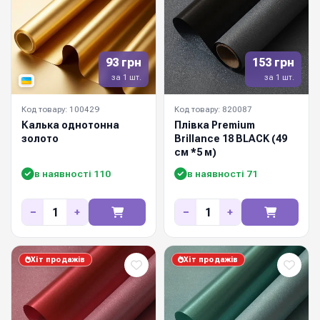
93 грн
153 грн
за 1 шт.
за 1 шт.
Код товару: 100429
Код товару: 820087
Калька однотонна
Плівка Premium
золото
Brillance 18 BLACK (49
см *5 м)
в наявності 110
в наявності 71
−
+
−
+
Хіт продажів
Хіт продажів