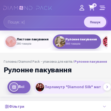
0
Пошук
Листове пакування
Рулонне пакування
280 товарів
366 товарів
Головна
/
Diamond Pack - упаковка для квітів
/
Рулонне пакування
Рулонне пакування
Всі
Перламутр "Diamond Silk" мат
Фільтри