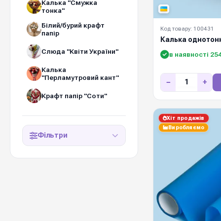
Калька "Смужка
тонка"
Білий/бурий крафт
Код товару: 100431
папір
Калька однотон
Слюда "Квіти України"
в наявності 25
Калька
"Перламутровий кант"
−
+
Крафт папір "Соти"
Хіт продажів
Виробляємо
Фільтри