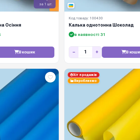
за 1 шт.
Код товару: 100430
на Осіння
Калька однотонна Шоколад
4
в наявності 31
−
+
В кошик
В коши
Хіт продажів
Виробляємо