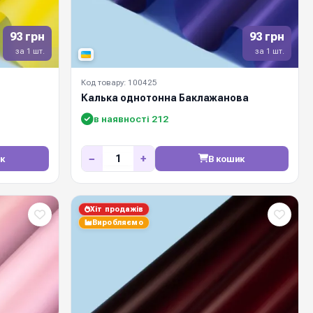
93 грн
93 грн
за 1 шт.
за 1 шт.
Код товару: 100425
Калька однотонна Баклажанова
в наявності 212
−
+
к
В кошик
Хіт продажів
Виробляємо