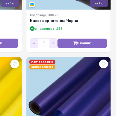
за 1 шт.
за 1 шт.
Код товару: 100428
Калька однотонна Чорна
в наявності 258
−
+
к
В кошик
Хіт продажів
Виробляємо