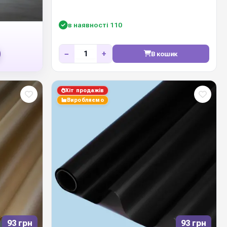
в наявності 110
−
+
В кошик
Хіт продажів
Виробляємо
93 грн
93 грн