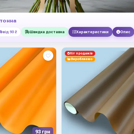
отонна
від 93 ₴
Швидка доставка
Характеристики
Опис
Хіт продажів
Виробляємо
93 грн