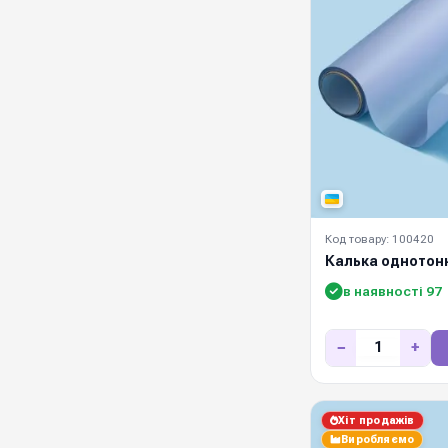
Код товару: 100420
Калька однотонн
в наявності 97
−
+
Хіт продажів
Виробляємо