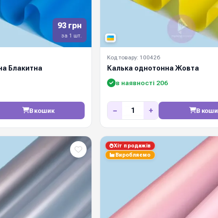
93 грн
за 1 шт.
Код товару: 100426
на Блакитна
Калька однотонна Жовта
в наявності 206
−
+
В кошик
В коши
Хіт продажів
Виробляємо