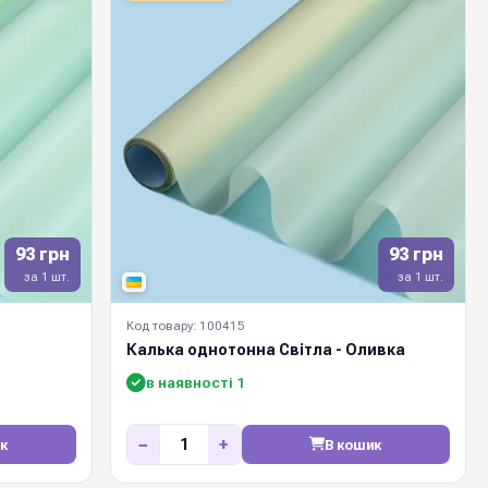
93 грн
93 грн
за 1 шт.
за 1 шт.
Код товару: 100415
Калька однотонна Світла - Оливка
в наявності 1
−
+
к
В кошик