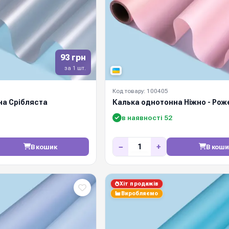
93 грн
за 1 шт.
Код товару: 100405
на Срібляста
Калька однотонна Ніжно - Рож
в наявності 52
−
+
В кошик
В коши
Хіт продажів
Виробляємо