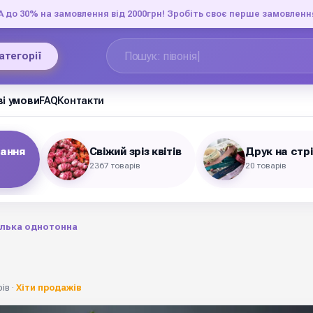
до 30% на замовлення від 2000грн! Зробіть своє перше замовленн
категорії
і умови
FAQ
Контакти
вання
Свіжий зріз квітів
Друк на стр
2367 товарів
20 товарів
лька однотонна
ів ·
Хіти продажів