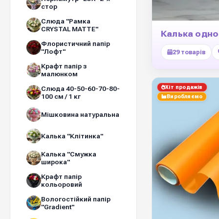
стор
Слюда "Рамка
CRYSTAL MATTE"
Калька одн
Флористичний папір
"Лофт"
29 товарів
Крафт папір з
малюнком
Хіт продажів
Слюда 40-50-60-70-80-
100 см / 1 кг
Виробляємо
Мішковина натуральна
Калька "Клітинка"
Калька "Смужка
широка"
Крафт папір
кольоровий
Вологостійкий папір
"Gradient"