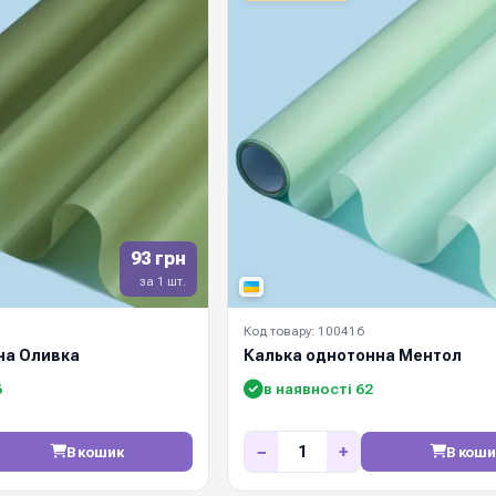
93 грн
за 1 шт.
Код товару: 100416
на Оливка
Калька однотонна Ментол
6
в наявності 62
−
+
В кошик
В коши