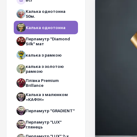
Всі
Калька однотонна
50м.
Калька однотонна
Перламутр "Diamond
Silk" мат
калька з рамкою
калька з золотою
рамкою
Плівка Premium
Brillance
Калька з малюнком
«КАФІН»
Перламутр "GRADIENT"
Перламутр "LUX"
глянець
Перламутр "LUX" 2-х