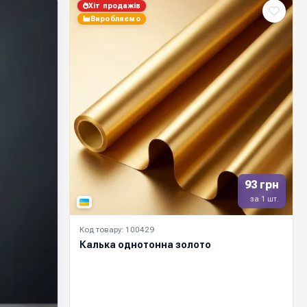
Хіт продажів
Виробляємо
93 грн
за 1 шт.
Код товару: 100429
Калька однотонна золото