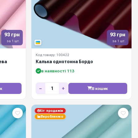
93 грн
93 грн
за 1 шт.
за 1 шт.
Код товару: 100422
ева
Калька однотонна Бордо
в наявності 113
−
+
к
В кошик
Хіт продажів
Виробляємо