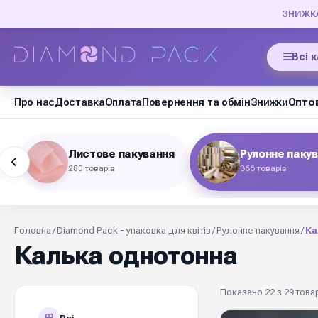
ЗНИЖКА 
Всі 
Про нас
Доставка
Оплата
Повернення та обмін
Знижки
Оптов
Листове пакування
Рулонне паку
280 товарів
366 товарів
Головна
/
Diamond Pack - упаковка для квітів
/
Рулонне пакування
/
Ка
Калька однотонна
Показано 22 з 29 товар