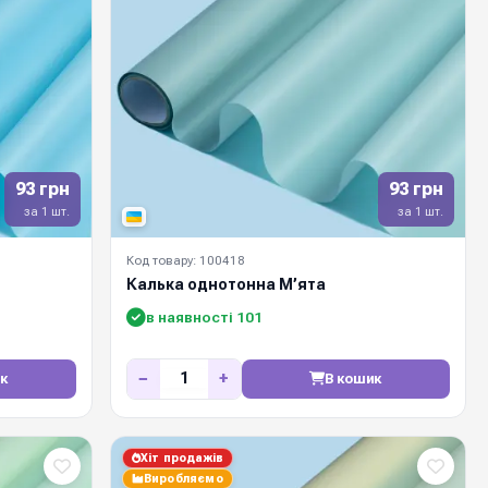
93 грн
93 грн
за 1 шт.
за 1 шт.
Код товару: 100418
Калька однотонна М’ята
в наявності 101
−
+
к
В кошик
Хіт продажів
Виробляємо