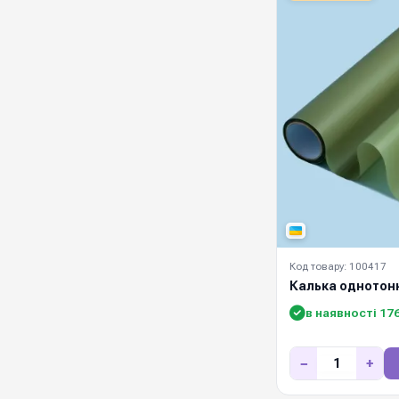
Код товару: 100417
Калька однотон
в наявності 17
−
+