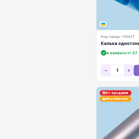
Код товару: 100427
Калька однотон
в наявності 57
−
+
Хіт продажів
Виробляємо