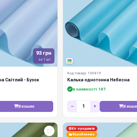
93 грн
за 1 шт.
Код товару: 100419
а Світлий - Бузок
Калька однотонна Небесна
в наявності 187
−
+
В кошик
В коши
Хіт продажів
Виробляємо