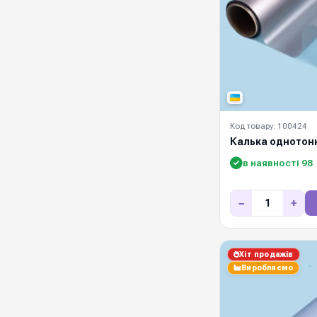
Код товару: 100424
Калька однотон
в наявності 98
−
+
Хіт продажів
Виробляємо