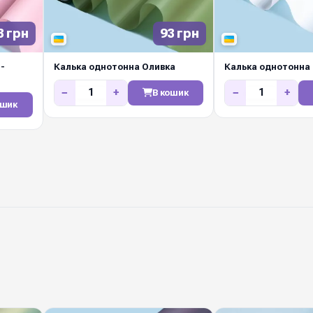
щотижневі нові надходж
маркетів і декораторі
3 грн
93 грн
-
Калька однотонна Оливка
Калька однотонна 
−
+
−
+
В кошик
ошик