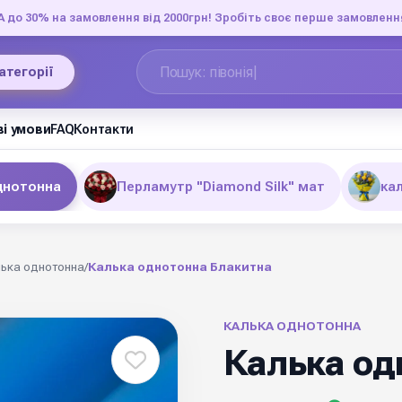
до 30% на замовлення від 2000грн! Зробіть своє перше замовленн
категорії
і умови
FAQ
Контакти
днотонна
Перламутр "Diamond Silk" мат
ка
ька однотонна
/
Калька однотонна Блакитна
КАЛЬКА ОДНОТОННА
Калька од