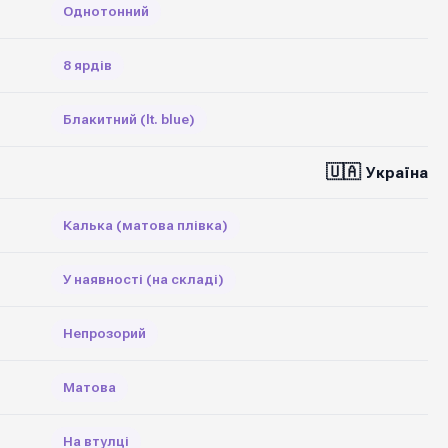
Однотонний
8 ярдів
Блакитний (lt. blue)
🇺🇦
Україна
Калька (матова плівка)
У наявності (на складі)
Непрозорий
Матова
На втулці