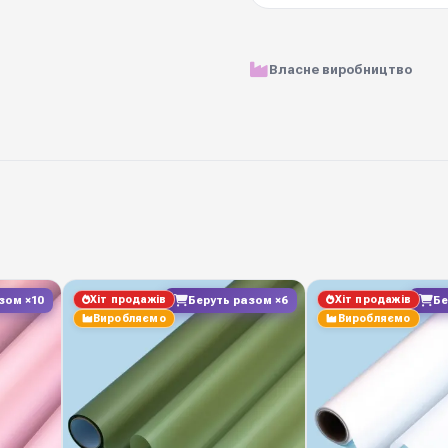
Матеріал
Власне виробництво
Розмір рулону
Ціна вказана за
Щільність
Кольорова гама
Хіт продажів
Хіт продажів
зом ×10
Беруть разом ×6
Бе
Вологостійкість
Виробляємо
Виробляємо
Виробник
Замовляйте у Diamond P