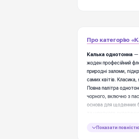
Про категорію «К
Калька однотонна
— 
жоден професійний фло
природні заломи, підкр
самих квітів. Класика,
Повна палітра однотонн
чорного, включно з па
основа для щоденних б
та швидкого складання
Показати повніст
📋 Характеристик