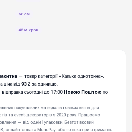
66 см
45 мікрон
лакитна
— товар категорії «Калька однотонна».
а ціна від
93 ₴
за одиницю.
 відправка cьогодні до 17:00
Новою Поштою
по
ьник пакувальних матеріалів і свіжих квітів для
стів та event-декораторів з 2020 року. Працюємо
мовлення — від однієї упаковки. Безготівковий
, онлайн-оплата MonoPay, або готівка при отриманні.