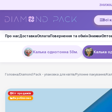
ЗНИЖКА 
Всі 
Про нас
Доставка
Оплата
Повернення та обмін
Знижки
Оптов
Калька однотонна 50м.
Калька о
Головна
/
Diamond Pack - упаковка для квітів
/
Рулонне пакування
/
Кал
Хіт продажів
Виробляємо