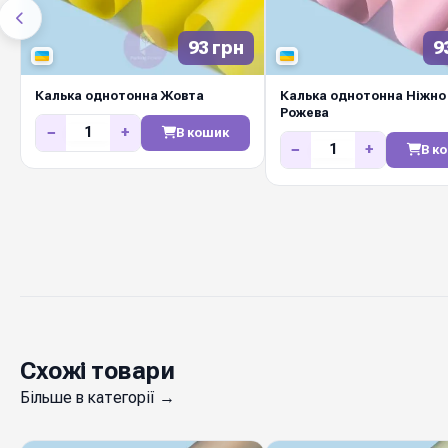
93 грн
9
Калька однотонна Жовта
Калька однотонна Ніжно 
Рожева
−
+
В кошик
−
+
В к
Схожі товари
Більше в категорії →