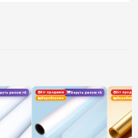
ламінована плівка однотонна
66 см * 8 ярдів
1 рулон
45 мікрон
23 пастельний відтінок
Хіт продажів
Хіт продажі
руть разом ×6
Беруть разом ×6
100 %
Виробляємо
Виробляєм
ТОВ "ПАКІНГ-ФЛАВЕР"
ack — стабільна наявність на складі у Києві,