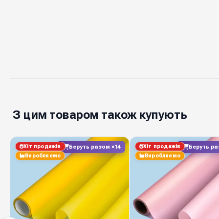
З цим товаром також купують
Хіт продажів
Хіт продажів
Беруть разом ×14
Беруть ра
Виробляємо
Виробляємо