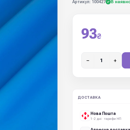
Артикул: 100427
В наявно
93
₴
−
+
ДОСТАВКА
Нова Пошта
1-2 дні · тарифи НП
Адресна доставк