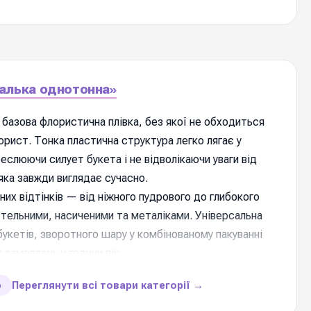
алька однотонна»
базова флористична плівка, без якої не обходиться
рист. Тонка пластична структура легко лягає у
еслюючи силует букета і не відволікаючи уваги від
 яка завжди виглядає сучасно.
их відтінків — від ніжного пудрового до глибокого
стельними, насиченими та металіками. Універсальна
укетів, зворотного шару у комбінованому пакуванні
 замовлень у години пік.
Переглянути всі товари категорії →
ю
и товару