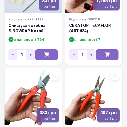
83 грн
1,255 грн
за 1 шт.
за 1 шт.
Код товару: 77751117
Код товару: 900218
Очищувач стебла
СЕКАТОР TECAFLOR
SINOWRAP Китай
(ART 634)
в наявності 734
в наявності 7
−
+
−
+
383 грн
407 грн
за 1 шт.
за 1 шт.