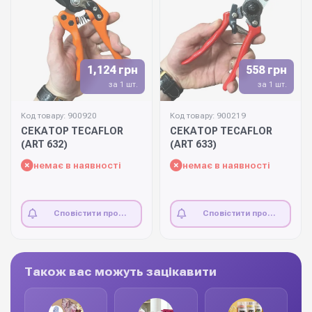
1,124 грн
558 грн
за 1 шт.
за 1 шт.
Код товару: 900920
Код товару: 900219
СЕКАТОР TECAFLOR
СЕКАТОР TECAFLOR
(ART 632)
(ART 633)
немає в наявності
немає в наявності
Сповістити про
Сповістити про
наявність
наявність
Також вас можуть зацікавити