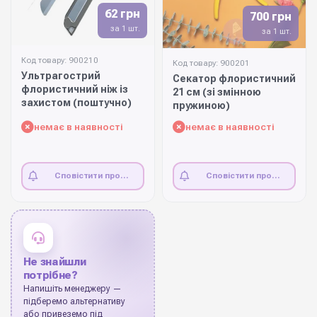
62 грн
700 грн
за 1 шт.
за 1 шт.
Код товару: 900210
Код товару: 900201
Ультрагострий
Секатор флористичний
флористичний ніж із
21 см (зі змінною
захистом (поштучно)
пружиною)
немає в наявності
немає в наявності
Сповістити про
Сповістити про
наявність
наявність
Не знайшли
потрібне?
Напишіть менеджеру —
підберемо альтернативу
або привеземо під