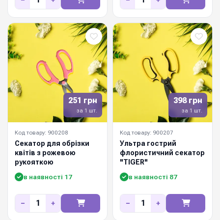
251 грн
398 грн
за 1 шт.
за 1 шт.
Код товару: 900208
Код товару: 900207
Секатор для обрізки
Ультра гострий
квітів з рожевою
флористичний секатор
рукояткою
"TIGER"
в наявності 17
в наявності 87
−
+
−
+