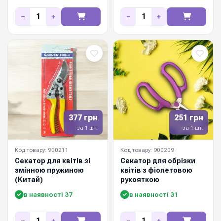
−
+
−
+
377 грн
251 грн
за 1 шт.
за 1 шт.
Код товару: 900211
Код товару: 900209
Секатор для квітів зі
Секатор для обрізки
змінною пружиною
квітів з фіолетовою
(Китай)
рукояткою
в наявності 37
в наявності 31
−
+
−
+