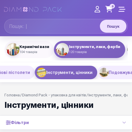
0
Пошук
Керамічні вази
Інструменти, лаки, фарби
104 товарів
120 товарів
ові пістолети
Інструменти, цінники
Подовжува
Головна
/
Diamond Pack - упаковка для квітів
/
Інструменти, лаки, фар
Інструменти, цінники
Фільтри