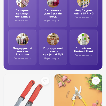
Паперові
Переноски
Фарба для
крильця
для букетів
квітів SPRING
метеликів
S/M/L
Переглянути →
Переглянути →
Переглянути →
Подарункові
Подарункові
Спрей-лак
пакети
пакети
Perfect Plant
Premium
крафтові M/S
Переглянути →
Переглянути →
Переглянути →