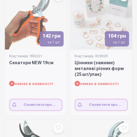
142 грн
104 грн
за 1 шт.
за 1 шт.
Код товару: 900221
Код товару: 820820
Секатори NEW 19см
Цінники (зажими)
металеві різних форм
(25 шт/упак)
немає в наявності
немає в наявності
Сповістити про
Сповістити про
наявність
наявність