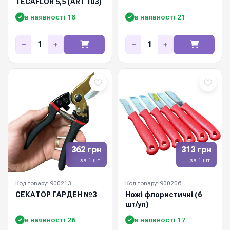
TECAFLOR 5,5 (ART 103)
в наявності 18
в наявності 21
−
+
−
+
362 грн
313 грн
за 1 шт.
за 1 шт.
Код товару: 900213
Код товару: 900206
СЕКАТОР ГАРДЕН №3
Ножі флористичні (6
шт/уп)
в наявності 26
в наявності 17