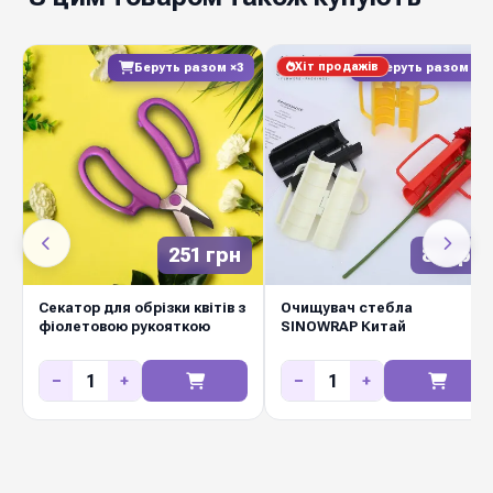
Хіт продажів
Беруть разом ×3
Беруть разом ×2
251 грн
83 грн
Секатор для обрізки квітів з
Очищувач стебла
фіолетовою рукояткою
SINOWRAP Китай
−
+
−
+