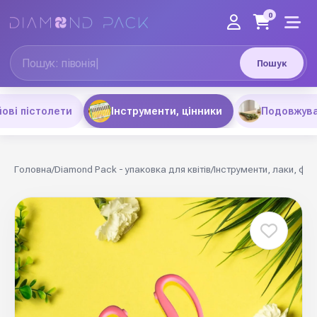
0
Пошук
ові пістолети
Інструменти, цінники
Подовжува
Головна
/
Diamond Pack - упаковка для квітів
/
Інструменти, лаки, фа