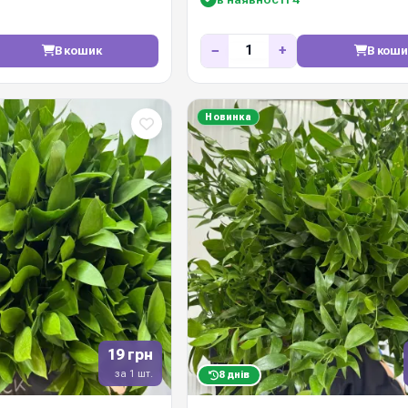
−
+
В кошик
В коши
Новинка
19 грн
за 1 шт.
8 днів