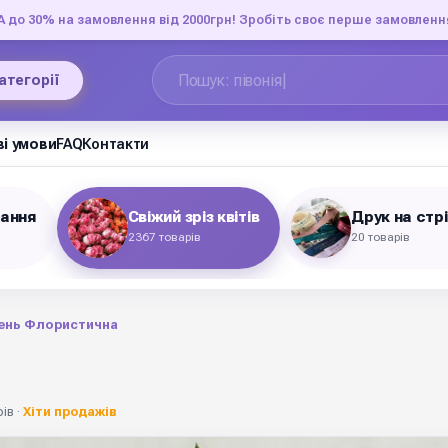
до 30% на замовлення від 2000грн! Зробіть своє перше замовленн
категорії
і умови
FAQ
Контакти
вання
Свіжий зріз квітів
Друк на стр
2367 товарів
20 товарів
ень Флористична
ів ·
Хіти продажів