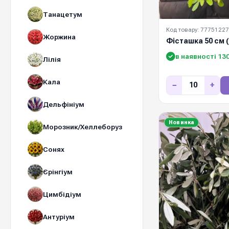
Танацетум
Код товару: 77751227
Жоржина
Фісташка 50 см (
в наявності 13
Лілія
Кала
−
+
Дельфініум
Новинка
Морозник/Хеллеборуз
Сонях
Єрінгіум
Цимбідіум
Антуріум