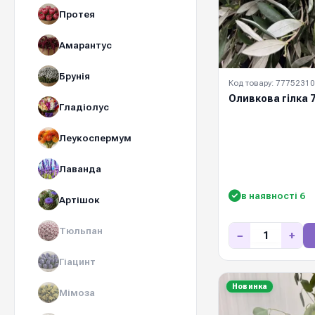
Протея
Амарантус
Брунія
Код товару: 77752310
Оливкова гілка 
Гладіолус
Леукоспермум
Лаванда
в наявності 6
Артішок
Тюльпан
−
+
Гіацинт
Новинка
Мімоза