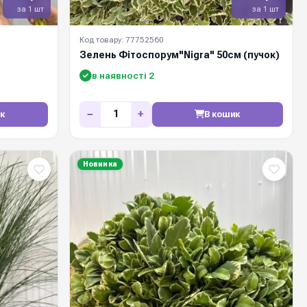
за 1 шт
за 1 шт
Код товару: 77752560
Зелень Фітоспорум"Nigra" 50см (пучок)
в наявності 2
−
+
к
В кошик
Новинка