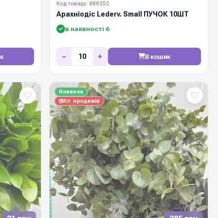
Код товару: 888352
Арахніодіс Lederv. Small ПУЧОК 10ШТ
в наявності 6
−
+
к
В кошик
Новинка
Хіт продажів