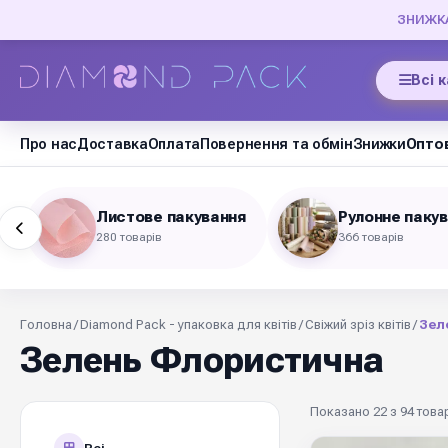
ЗНИЖКА 
Всі 
Про нас
Доставка
Оплата
Повернення та обмін
Знижки
Оптов
Листове пакування
Рулонне паку
280 товарів
366 товарів
Головна
/
Diamond Pack - упаковка для квітів
/
Свіжий зріз квітів
/
Зел
Зелень Флористична
Показано 22 з 94 товар