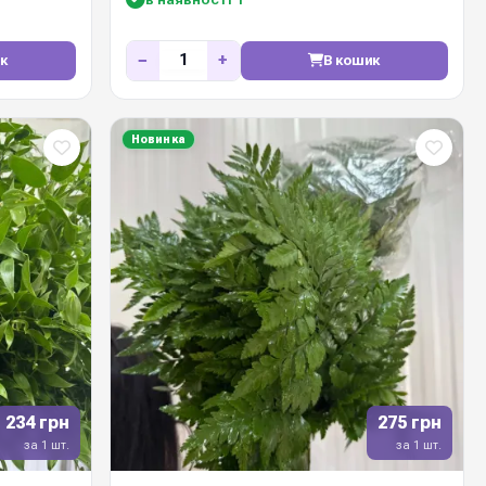
−
+
к
В кошик
Новинка
234 грн
275 грн
за 1 шт.
за 1 шт.