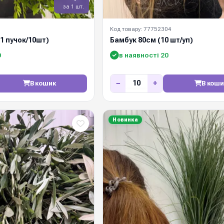
за 1 шт.
Код товару: 77752304
1 пучок/10шт)
Бамбук 80см (10 шт/уп)
0
в наявності 20
−
+
В кошик
В коши
Новинка