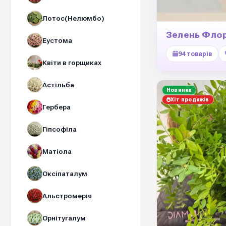
Лотос(Нелюмбо)
Зелень Фло
Еустома
94 товарів
Квіти в горщиках
Астільба
Новинка
Хіт продажів
Гербера
Гіпсофіла
Матіола
Оксіпаталум
Альстромерія
Орнітугалум