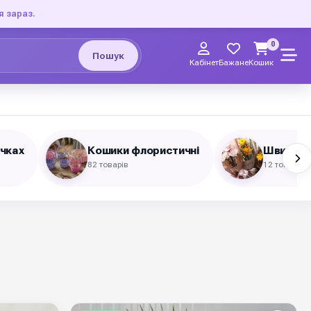
я зараз.
0
Пошук
Кабінет
Бажане
Кошик
ічках
Кошики флористичні
Швидке 
82 товарів
12 товарів