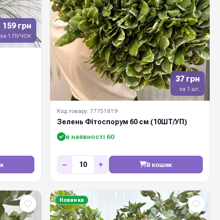
159 грн
за 1 ПУЧОК
37 грн
за 1 шт.
Код товару: 77751819
Зелень Фітоспорум 60 см (10ШТ/УП)
в наявності 60
−
+
к
В кошик
Новинка