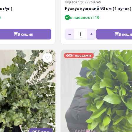
Код товару: 77750745
шт/уп)
Рускус кущовий 90 см (1 пучок)
0
в наявності 19
−
+
В кошик
В коши
Хіт продажів