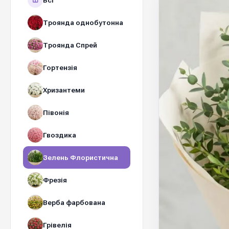
Всі
Троянда однобутонна
Троянда Спрей
Гортензія
Хризантеми
Півонія
Гвоздика
Зелень Флористична
Фрезія
Верба фарбована
Грівелія