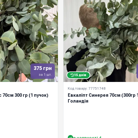
375 грн
за 1 шт.
15 днів
Код товару: 77751748
 70см 300 гр (1 пучок)
Евкаліпт Синерея 70см (300гр 1
Голандія
в наявності 4