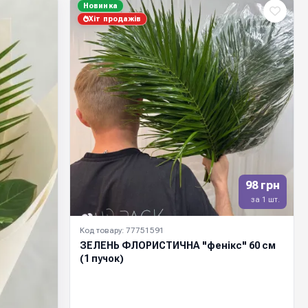
Новинка
Хіт продажів
98 грн
за 1 шт.
Код товару: 77751591
ЗЕЛЕНЬ ФЛОРИСТИЧНА "фенікс" 60 см
(1 пучок)