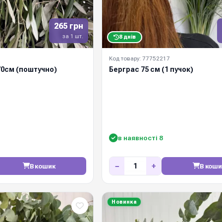
265 грн
за 1 шт.
8 днів
Код товару: 77752217
70см (поштучно)
Берграс 75 см (1 пучок)
в наявності 8
−
+
В кошик
В коши
Новинка