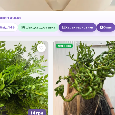
ристична
від 14 ₴
Швидка доставка
Характеристики
Опис
Новинка
14 грн