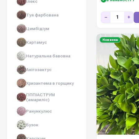
Ілекс
Туя фарбована
−
+
Цимбідіум
Новинка
Картамус
Натуральна бавовна
Анігозантус
Хризантема в горщику
ГІППІАСТРУМ
(амариліс)
Ранункулюс
Бузок
Капсікум