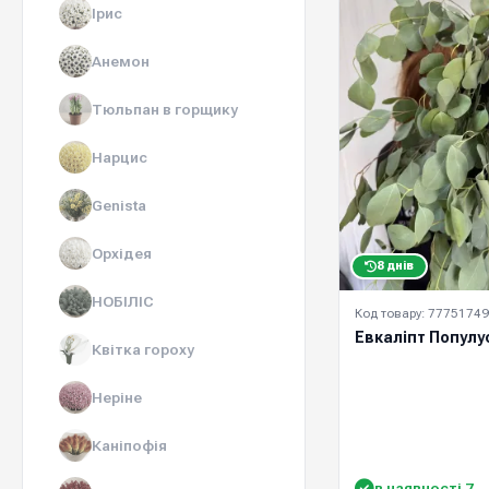
Ірис
Анемон
Тюльпан в горщику
Нарцис
Genista
Орхідея
8 днів
НОБІЛІС
Код товару: 77751749
Евкаліпт Популус
Квітка гороху
Неріне
Каніпофія
в наявності 7