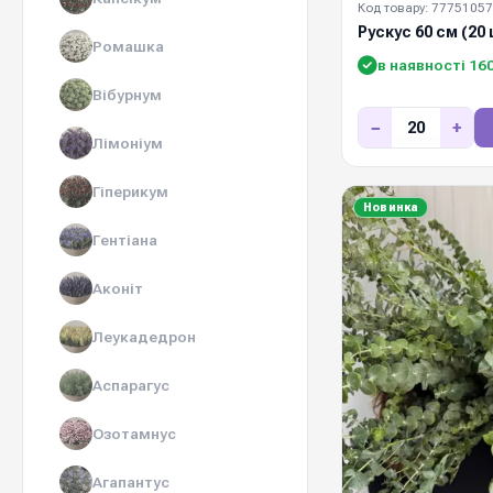
Код товару: 77751057
Рускус 60 см (20 
Ромашка
в наявності 16
Вібурнум
−
+
Лімоніум
Гіперикум
Новинка
Гентіана
Аконіт
Леукадедрон
Аспарагус
Озотамнус
Агапантус