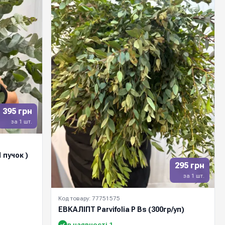
395 грн
за 1 шт.
 пучок )
295 грн
за 1 шт.
Код товару: 77751575
ЕВКАЛІПТ Parvifolia P Bs (300гр/уп)
в наявності 1