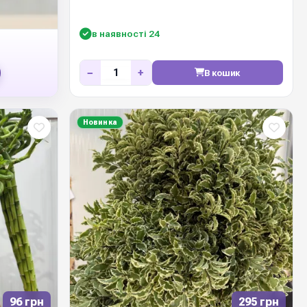
в наявності 24
−
+
В кошик
Новинка
96 грн
295 грн