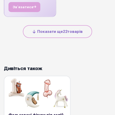
Звʼязатися
Показати ще
22
товарів
Дивіться також