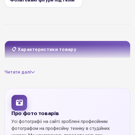
Фольговані фігури під гелій
📋 Характеристики товару
фольга з клапаном
Матеріал
Читати далі
вказані в кожній товарній
Розміри
позиції
розмір вказаний у
наповненому гелієм
Важливо
Про фото товарів
стані
Усі фотографії на сайті зроблені професійним
фотографом на професійну техніку в студійних
для використання з