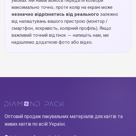
умовах. Ми намагаємось передати кольори
Призначення
гелієм
максимально точно, проте колір на екрані може
незначно відрізнятись від реального
залежно
Польща
Виробник
від налаштувань вашого пристрою (монітор /
смартфон, яскравість, колірний профіль). Якщо
важливий точний відтінок — напишіть нам, ми
Фольговані цифри під гелій
— якісне флористичне
надішлемо додаткові фото або відео.
рішення від Diamond Pack для професійної роботи у
квітковому бізнесі. Продуманий дизайн, надійне
виконання, стабільна якість кожної партії та широкий
асортимент дозволяють флористам зосередитися на
головному — створенні красивих композицій для клієнтів.
Замовляйте оптом — стабільна наявність на складі у Києві
та швидка доставка Новою Поштою по всій Україні.
Оптовий продаж пакувальних матеріалів для квітів та
живих квітів по всій Україні.