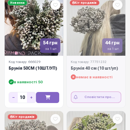
Новинка
Хіт продажів
54 грн
44 грн
за 1 шт.
за 1 шт.
Код товару: 666029
Код товару: 77751232
Брунія 50СМ (10ШТ/УП)
Брунія 40 см (10 шт/уп)
немає в наявності
в наявності 50
−
+
Сповістити про
наявність
Хіт продажів