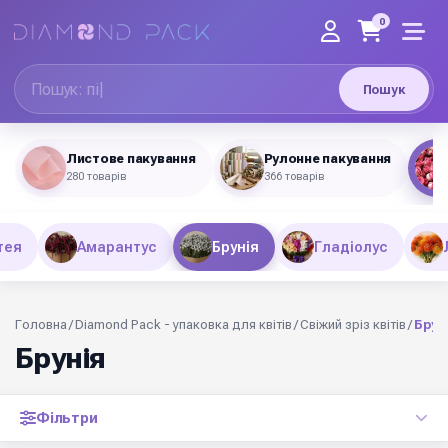
0
Пошук
Листове пакування
Рулонне пакування
280 товарів
366 товарів
тея
Амарантус
Брунія
Гладіолус
Головна
/
Diamond Pack - упаковка для квітів
/
Свіжий зріз квітів
/
Брун
Брунія
Фільтри