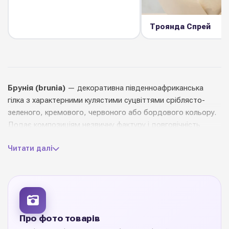
Троянда Спрей
Брунія (brunia)
— декоративна південноафриканська
гілка з характерними кулястими суцвіттями сріблясто-
зеленого, кремового, червоного або бордового кольору.
Додає композиціям незвичну фактуру і довговічність
(зберігає форму місяцями).
Читати далі
Довжина стебла 50–70 см. У Diamond Pack — один з
головних матеріалів бохо-флористики та різдвяних
композицій.
Купуйте
брунію оптом
у Diamond Pack — тренд-позиція
для професійних флористів.
Про фото товарів