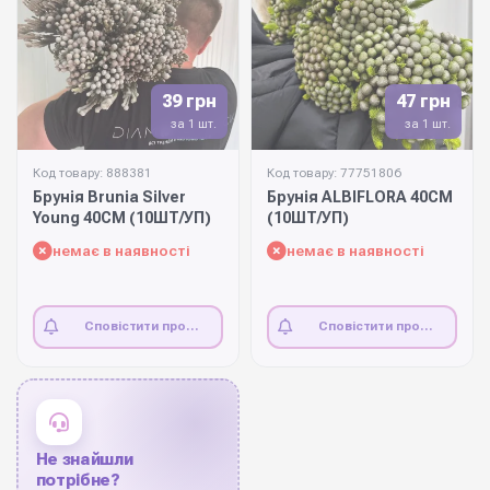
39 грн
47 грн
за 1 шт.
за 1 шт.
Код товару: 888381
Код товару: 77751806
Брунія Brunia Silver
Брунія ALBIFLORA 40СМ
Young 40СМ (10ШТ/УП)
(10ШТ/УП)
немає в наявності
немає в наявності
Сповістити про
Сповістити про
наявність
наявність
Не знайшли
потрібне?