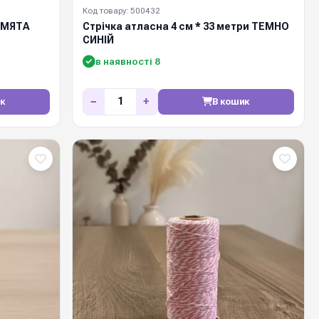
Код товару: 500432
р МЯТА
Стрічка атласна 4 см * 33 метри ТЕМНО
СИНІЙ
в наявності 8
−
+
к
В кошик