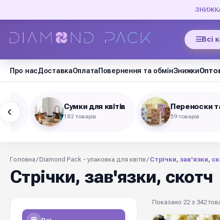
ЗНИЖКА 
Всі 
Про нас
Доставка
Оплата
Повернення та обмін
Знижки
Оптов
акани
Сумки для квітів
Переноски т
182 товарів
59 товарів
Головна
/
Diamond Pack - упаковка для квітів
/
Стрічки, зав'язки, с
Стрічки, зав'язки, скотч
Показано 22 з 342 това