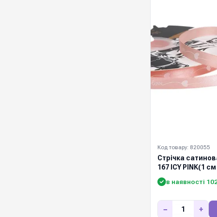
Код товару: 820055
Стрічка сатино
167 ICY PINK(1 см
в наявності 10
−
+