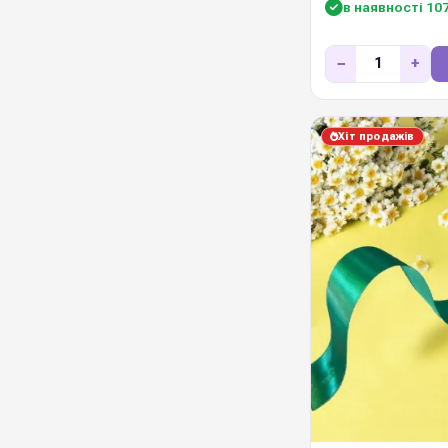
в наявності 10
−
+
Хіт продажів