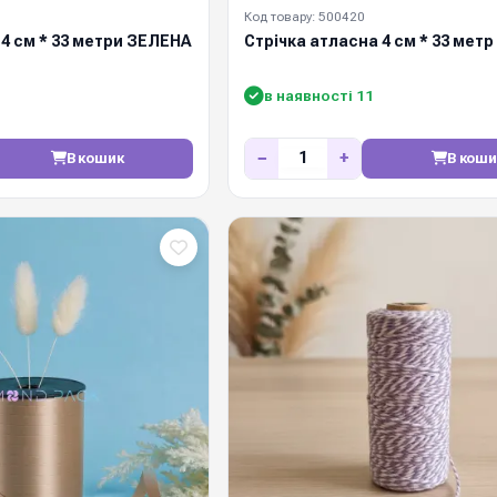
Код товару: 500420
 4 см * 33 метри ЗЕЛЕНА
Стрічка атласна 4 см * 33 мет
в наявності 11
−
+
В кошик
В коши