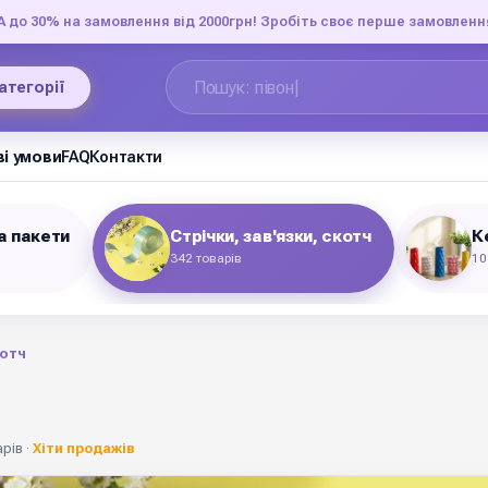
до 30% на замовлення від 2000грн! Зробіть своє перше замовленн
категорії
і умови
FAQ
Контакти
а пакети
Стрічки, зав'язки, скотч
К
342 товарів
10
котч
рів ·
Хіти продажів