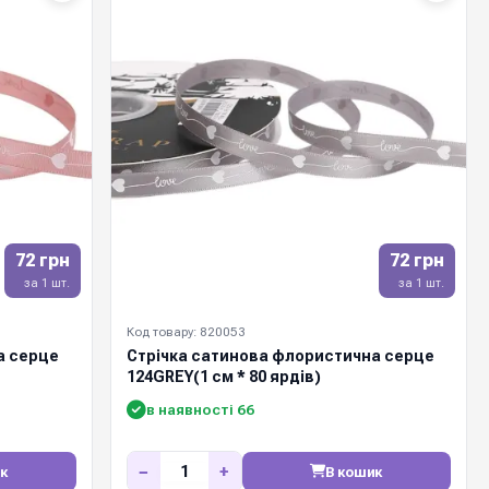
72 грн
72 грн
за 1 шт.
за 1 шт.
Код товару: 820053
а серце
Стрічка сатинова флористична серце
124GREY(1 см * 80 ярдів)
в наявності 66
−
+
к
В кошик