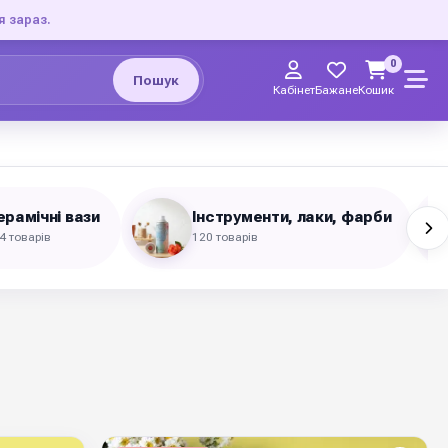
я зараз.
0
Пошук
Кабінет
Бажане
Кошик
ерамічні вази
Інструменти, лаки, фарби
4 товарів
120 товарів