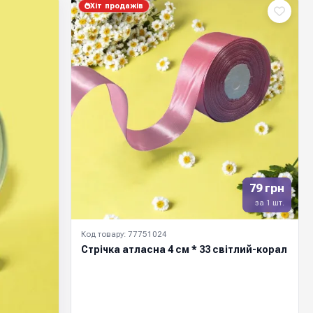
Хіт продажів
79 грн
за 1 шт.
Код товару: 77751024
Стрічка атласна 4 см * 33 світлий-корал