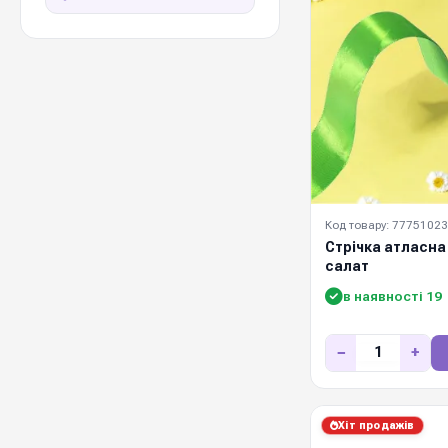
Код товару: 77751023
Стрічка атласна 
салат
в наявності 19
−
+
Хіт продажів