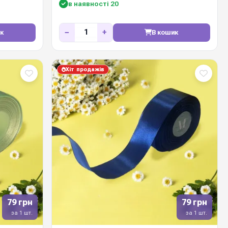
в наявності 20
−
+
к
В кошик
Хіт продажів
79 грн
79 грн
за 1 шт.
за 1 шт.