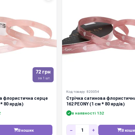
72 грн
за 1 шт.
Код товару: 820054
ва флористична серце
Стрічка сатинова флористичн
 * 80 ярдів)
162 PEONY (1 см * 80 ярдів)
2
в наявності 132
−
+
В кошик
В коши