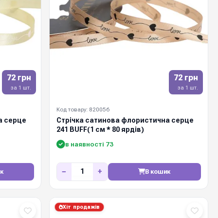
72 грн
72 грн
за 1 шт.
за 1 шт.
Код товару: 820056
а серце
Стрічка сатинова флористична серце
241 BUFF(1 см * 80 ярдів)
в наявності 73
−
+
к
В кошик
Хіт продажів