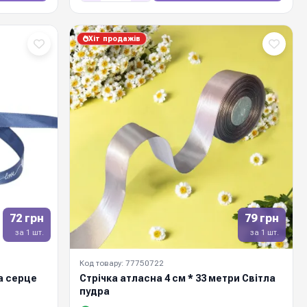
Хіт продажів
72 грн
79 грн
за 1 шт.
за 1 шт.
Код товару: 77750722
а серце
Стрічка атласна 4 см * 33 метри Світла
пудра