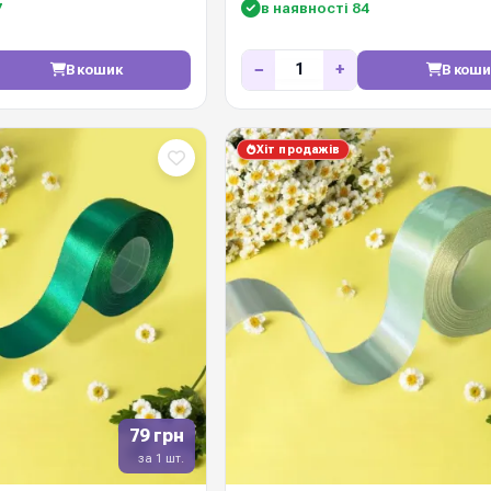
7
в наявності 84
−
+
В кошик
В коши
Хіт продажів
79 грн
за 1 шт.