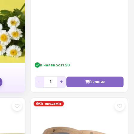
в наявності 20
−
+
В кошик
Хіт продажів