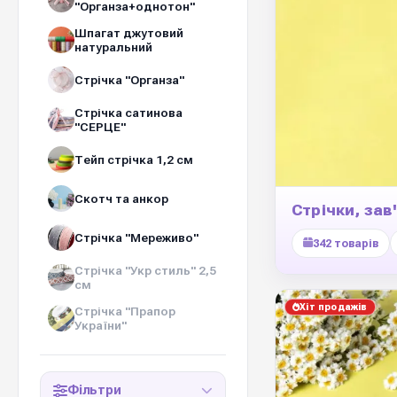
"Органза+однотон"
Шпагат джутовий
натуральний
Стрічка "Органза"
Стрічка сатинова
"СЕРЦЕ"
Тейп стрічка 1,2 см
Скотч та анкор
Стрічки, зав
Стрічка "Мереживо"
342 товарів
Стрічка "Укр стиль" 2,5
см
Хіт продажів
Стрічка "Прапор
України"
Фільтри