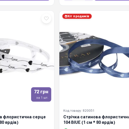
Хіт продажів
72 грн
за 1 шт.
Код товару: 820051
ва флористична серце
Стрічка сатинова флористичн
80 ярдів)
104 BIUE (1 см * 80 ярдів)