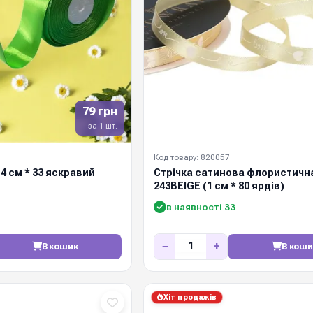
79 грн
за 1 шт.
Код товару: 820057
4 см * 33 яскравий
Стрічка сатинова флористичн
243BEIGE (1 см * 80 ярдів)
в наявності 33
−
+
В кошик
В коши
Хіт продажів