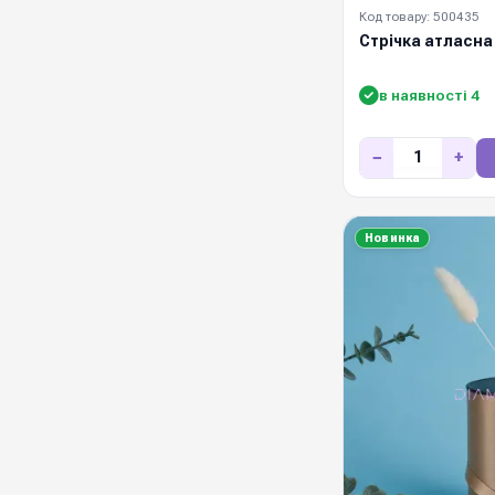
Код товару: 500435
Стрічка атласна
в наявності 4
−
+
Новинка