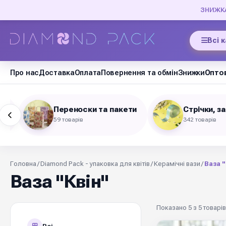
ЗНИЖКА 
Всі 
Про нас
Доставка
Оплата
Повернення та обмін
Знижки
Оптов
ів
Переноски та пакети
Стрічки, за
59 товарів
342 товарів
Головна
/
Diamond Pack - упаковка для квітів
/
Керамічні вази
/
Ваза "
Ваза "Квін"
Показано 5 з 5 товарів