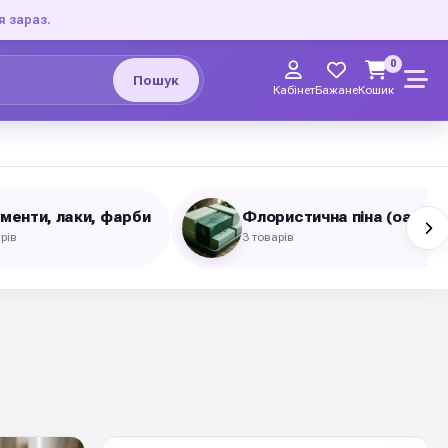
я зараз.
0
Пошук
Кабінет
Бажане
Кошик
ументи, лаки, фарби
Флористична піна (оазис)
рів
3 товарів