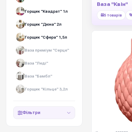
Ваза "Квін"
Горщик "Квадрат" 1л
5 товарів
Горщик "Дюна" 2л
Горщик "Сфера" 1,5л
Ваза преміум "Серце"
Ваза "Леді"
Ваза "Бамбл"
Горщик "Кільце" 3,2л
Фільтри