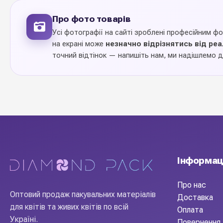
Про фото товарів
для квітів та декору (
Призначення
Усі фотографії на сайті зроблені професійним ф
оформлення)
на екрані може
незначно відрізнятись від ре
точний відтінок — напишіть нам, ми надішлемо д
1 шт
Ціна вказана за
11 відтінків
Колекція кольорів
Україна
Виробник
Ваза "Квін"
— стильна ємність для інтерʼєрних композицій, б
ідеальним подарунком або робочим інструментом флориста. 
Інформац
широкий асортимент і вигідні ціни.
Про нас
Оптовий продаж пакувальних матеріалів
Доставка
для квітів та живих квітів по всій
Оплата
Україні.
Повернення 