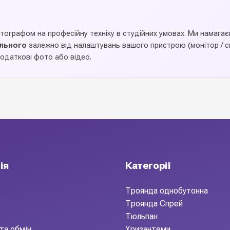
дім, офіс,
отографом на професійну техніку в студійних умовах. Ми намаг
ального
залежно від налаштувань вашого пристрою (монітор / см
одаткові фото або відео.
укетів і живих рослин. Якісне скло або кераміка без дефектів, 
Підходить для композицій у магазинах, ресторанах, готелях 
ія
Категорії
Троянда однобутонна
Троянда Спрей
Тюльпан
та обмін
Хризантеми