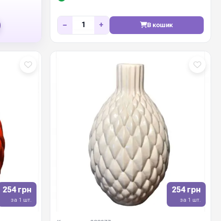
−
+
В кошик
254 грн
254 грн
за 1 шт.
за 1 шт.