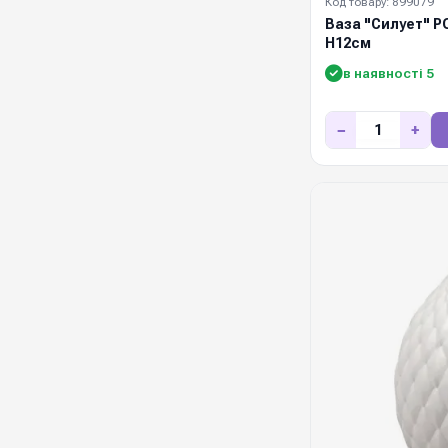
Код товару: 899079
Ваза "Силует" 
Н12см
в наявності 5
−
+