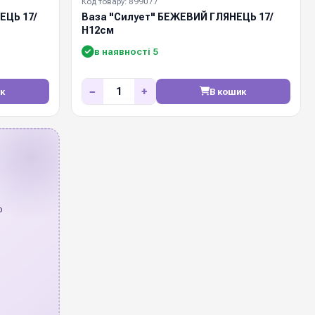
Код товару: 899077
ЕЦЬ 17/
Ваза "Силует" БЕЖЕВИЙ ГЛЯНЕЦЬ 17/
Н12см
в наявності 5
−
+
к
В кошик
о