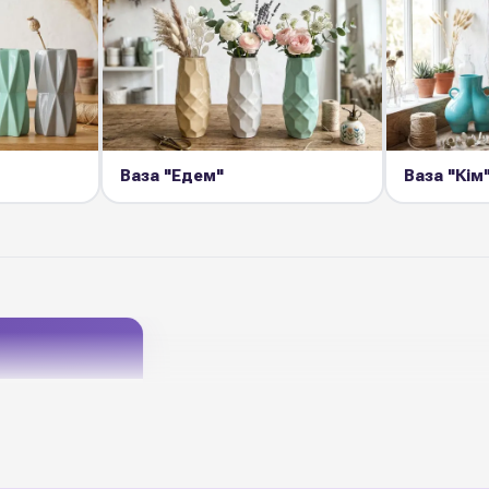
Ваза "Едем"
Ваза "Кім
на
-24 см