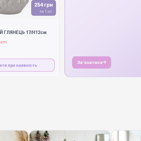
254 грн
за 1 шт.
ИЙ ГЛЯНЕЦЬ 17/Н12см
сті
Звʼязатися
ити про наявність