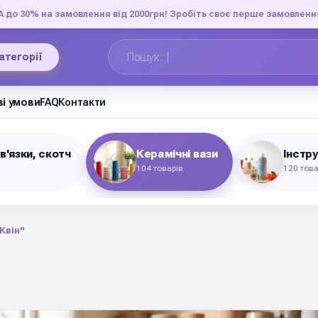
до 30% на замовлення від 2000грн! Зробіть своє перше замовленн
категорії
і умови
FAQ
Контакти
в'язки, скотч
Керамічні вази
Інстр
104 товарів
120 това
Квін"