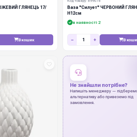
Код товару: 899078
РОЖЕВИЙ ГЛЯНЕЦЬ 17/
Ваза "Силует" ЧЕРВОНИЙ ГЛЯН
Н12см
в наявності 2
−
+
В кошик
В коши
Не знайшли потрібне?
Напишіть менеджеру — підберем
альтернативу або привеземо під
замовлення.