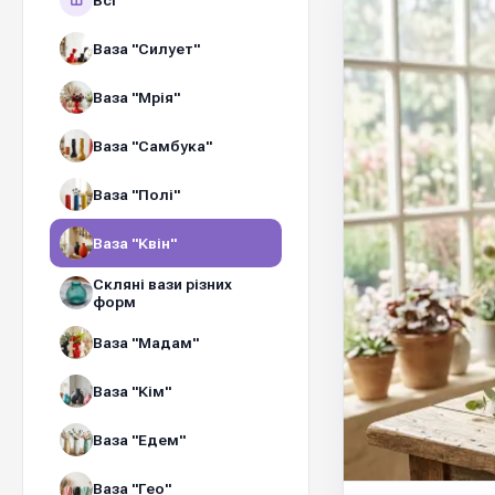
Всі
Ваза "Силует"
Ваза "Мрія"
Ваза "Самбука"
Ваза "Полі"
Ваза "Квін"
Скляні вази різних
форм
Ваза "Мадам"
Ваза "Кім"
Ваза "Едем"
Ваза "Гео"