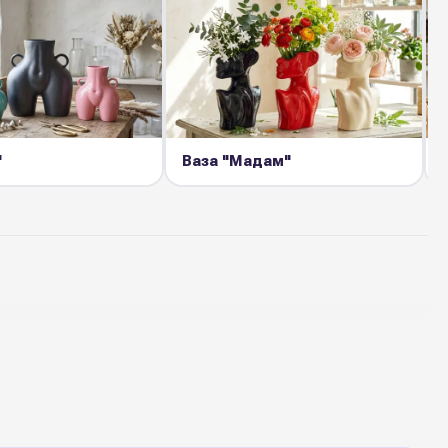
"
Ваза "Мадам"