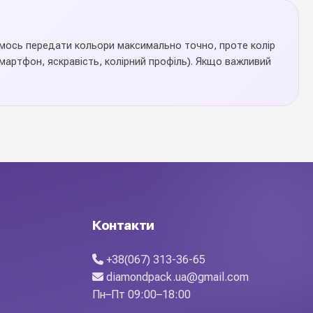
аємось передати кольори максимально точно, проте колір
артфон, яскравість, колірний профіль). Якщо важливий
рівні стінки, стабільне дно та сучасний дизайн роблять вазу
та домашніх інтерʼєрах. Купуйте оптом у Diamond Pack —
Контакти
+38(067) 313-36-65
diamondpack.ua@gmail.com
Пн–Пт 09:00–18:00