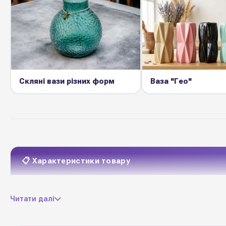
Скляні вази різних форм
Ваза "Гео"
📋 Характеристики товару
екологічна чиств гли
Матеріал
Читати далі
Висота-21 см Діаметр
Розмір
Діаметр зверху-8,5 см