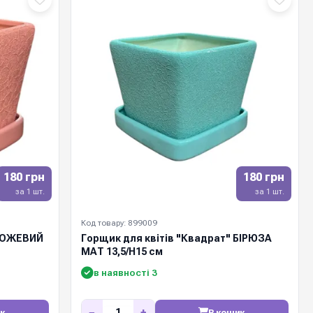
180 грн
180 грн
за 1 шт.
за 1 шт.
Код товару: 899009
 РОЖЕВИЙ
Горщик для квітів "Квадрат" БІРЮЗА
МАТ 13,5/Н15 см
в наявності 3
−
+
к
В кошик