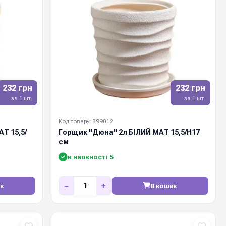
232 грн
232 грн
за 1 шт.
за 1 шт.
Код товару: 899012
Т 15,5/
Горщик "Дюна" 2л БІЛИЙ МАТ 15,5/Н17
см
в наявності 5
−
+
к
В кошик