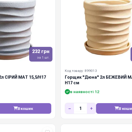
232 грн
за 1 шт.
Код товару: 899013
л СІРИЙ МАТ 15,5/Н17
Горщик "Дюна" 2л БЕЖЕВИЙ МА
Н17 см
в наявності 12
−
+
В кошик
В коши