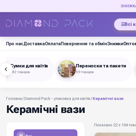
ЗНИЖКА 
Всі 
Про нас
Доставка
Оплата
Повернення та обмін
Знижки
Оптов
Сумки для квітів
Переноски та пакети
182 товарів
59 товарів
Головна
/
Diamond Pack - упаковка для квітів
/
Керамічні вази
Керамічні вази
Показано 22 з 104 тов