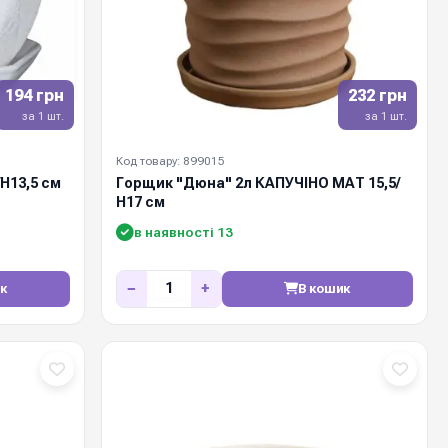
194 грн
232 грн
за 1 шт.
за 1 шт.
Код товару: 899015
/Н13,5 см
Горщик "Дюна" 2л КАПУЧІНО МАТ 15,5/
Н17 см
в наявності 13
−
+
к
В кошик