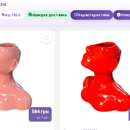
ази
від 180 ₴
Швидка доставка
Характеристики
Опи
584 грн
за 1 шт.