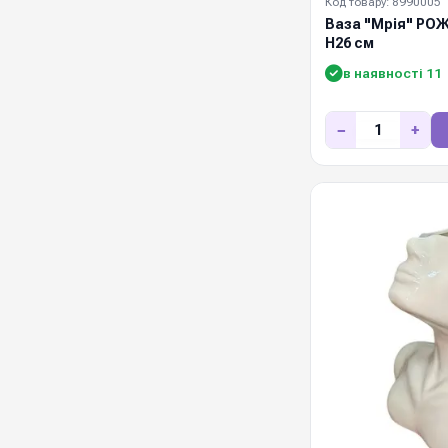
Код товару: 8990005
Ваза "Мрія" РОЖ
Н26 см
в наявності 11
−
+