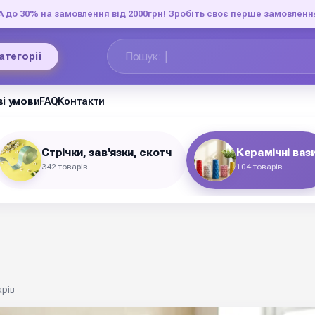
до 30% на замовлення від 2000грн! Зробіть своє перше замовленн
категорії
і умови
FAQ
Контакти
Стрічки, зав'язки, скотч
Керамічні ваз
342 товарів
104 товарів
арів