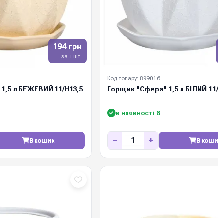
194 грн
за 1 шт.
Код товару: 899016
1,5 л БЕЖЕВИЙ 11/Н13,5
Горщик "Сфера" 1,5 л БІЛИЙ 11
в наявності 8
−
+
В кошик
В коши