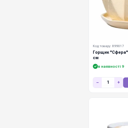
Код товару: 899017
Горщик "Сфера" 
см
в наявності 9
−
+