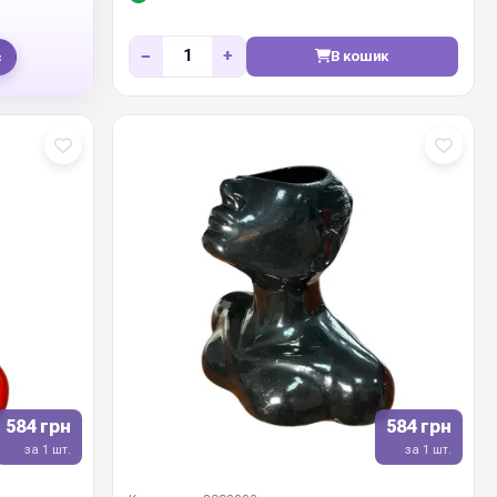
−
+
В кошик
с
584 грн
584 грн
за 1 шт.
за 1 шт.