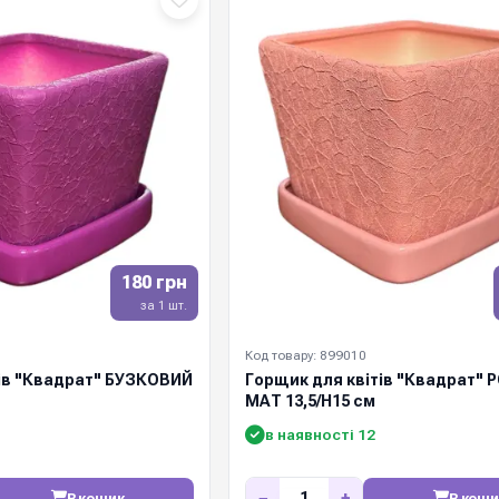
180 грн
за 1 шт.
Код товару: 899010
тів "Квадрат" БУЗКОВИЙ
Горщик для квітів "Квадрат"
МАТ 13,5/Н15 см
в наявності 12
−
+
В кошик
В коши