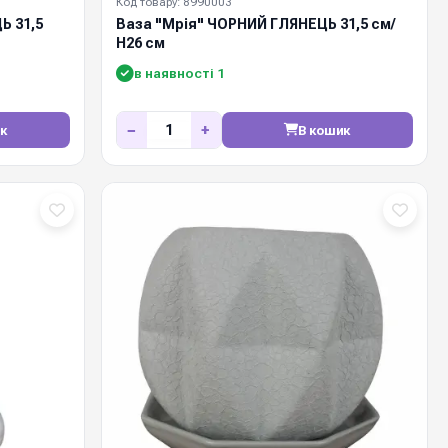
Код товару: 8990003
Ь 31,5
Ваза "Мрія" ЧОРНИЙ ГЛЯНЕЦЬ 31,5 см/
Н26 см
в наявності 1
−
+
к
В кошик