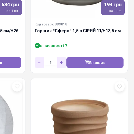
584 грн
194 грн
за 1 шт.
за 1 шт.
Код товару: 899018
5 см/Н26
Горщик "Сфера" 1,5 л СІРИЙ 11/Н13,5 см
в наявності 7
−
+
к
В кошик