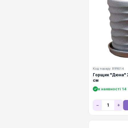
Код товару: 899014
Горщик "Дюна" 2
см
в наявності 14
−
+