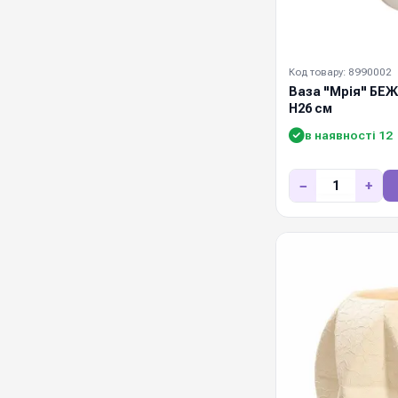
Код товару: 8990002
Ваза "Мрія" БЕЖ
Н26 см
в наявності 12
−
+