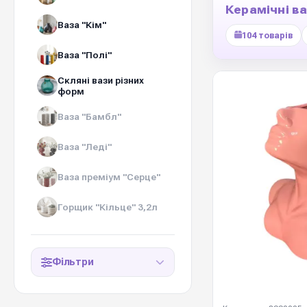
Керамічні в
Ваза "Кім"
104 товарів
Ваза "Полі"
Скляні вази різних
форм
Ваза "Бамбл"
Ваза "Леді"
Ваза преміум "Серце"
Горщик "Кільце" 3,2л
Фільтри