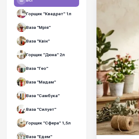
Всі
Горщик "Квадрат" 1л
Ваза "Мрія"
Ваза "Квін"
Горщик "Дюна" 2л
Ваза "Гео"
Ваза "Мадам"
Ваза "Самбука"
Ваза "Силует"
Горщик "Сфера" 1,5л
Ваза "Едем"