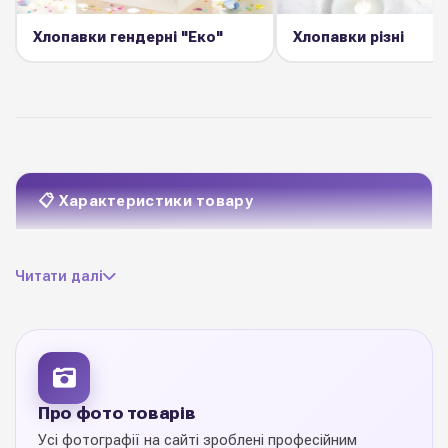
Хлопавки гендерні "Еко"
Хлопавки різні
📋 Характеристики товару
хлопавки з серпантином
Матеріал
Читати далі
спрацьовує від змаху
руки, серпантин не
Особливості
розсипається
1 шт
Ціна вказана за
Про фото товарів
Усі фотографії на сайті зроблені професійним