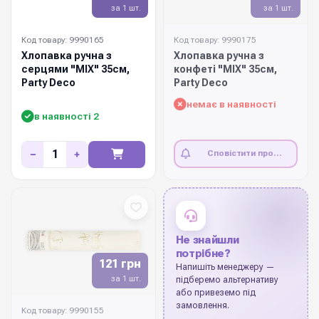
за 1 шт.
за 1 шт.
Код товару: 9990165
Код товару: 9990175
Хлопавка ручна з
Хлопавка ручна з
серцями "MIX" 35см,
конфеті "MIX" 35см,
Party Deco
Party Deco
немає в наявності
в наявності 2
−
+
Сповістити про
наявність
Не знайшли
потрібне?
121 грн
Напишіть менеджеру —
за 1 шт.
підберемо альтернативу
або привеземо під
замовлення.
Код товару: 9990155