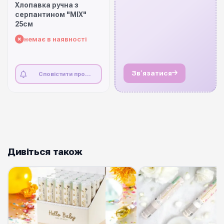
Хлопавка ручна з
серпантином "MIX"
25см
немає в наявності
Звʼязатися
Сповістити про
наявність
Дивіться також