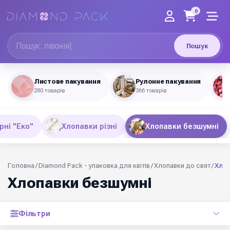
0
Пошук
Листове пакування
Рулонне пакування
280 товарів
366 товарів
рні "Еко"
Хлопавки різні
Хлопавки безшумні
Головна
/
Diamond Pack - упаковка для квітів
/
Хлопавки до свят
/
Хло
Хлопавки безшумні
Фільтри