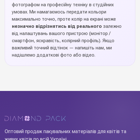
вказані у кожній товарній
фотографом на професійну техніку в студійних
Розміри
позиції
умовах. Ми намагаємось передати кольори
максимально точно, проте колір на екрані може
для свят та урочистих
незначно відрізнятись від реального
залежно
Призначення
подій
від налаштувань вашого пристрою (монітор /
смартфон, яскравість, колірний профіль). Якщо
важливий точний відтінок — напишіть нам, ми
Польща
Виробник
надішлемо додаткові фото або відео.
Хлопавки безшумні
— декоративна позиція, яка додає
композиціям характеру, стилю і святкового настрою.
Якісне виконання, стійкі кольори, точна деталізація — усе,
щоб ваша робота виглядала професійно і на фото, і у
руках клієнта. Актуальна сезонна позиція: активно
використовується у святкових букетах, вітринних
композиціях та авторських роботах. Купуйте оптом у
Diamond Pack.
Оптовий продаж пакувальних матеріалів для квітів та
живих квітів по всій Україні.