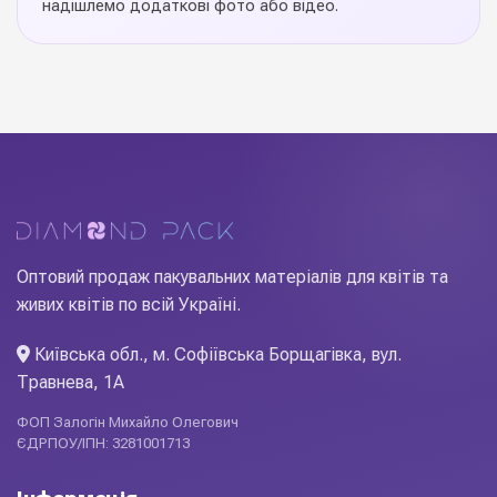
надішлемо додаткові фото або відео.
Польща
Виробник
Свічки Ombre гліттер 170 мм
— елегантний акцент для
святкового декору, тортів і атмосферних композицій.
Рівне горіння без копоті, стійкий аромат (у
ароматизованих лініях) та акуратне виконання роблять
свічки приємним доповненням до будь-якого подарунка.
Використовуються флористами, кондитерами та event-
агентствами. Замовляйте оптом у Diamond Pack —
актуальні колекції, стабільна якість і привабливі ціни.
Оптовий продаж пакувальних матеріалів для квітів та
живих квітів по всій Україні.
Київська обл., м. Софіївська Борщагівка, вул.
Травнева, 1А
ФОП Залогін Михайло Олегович
ЄДРПОУ/ІПН: 3281001713