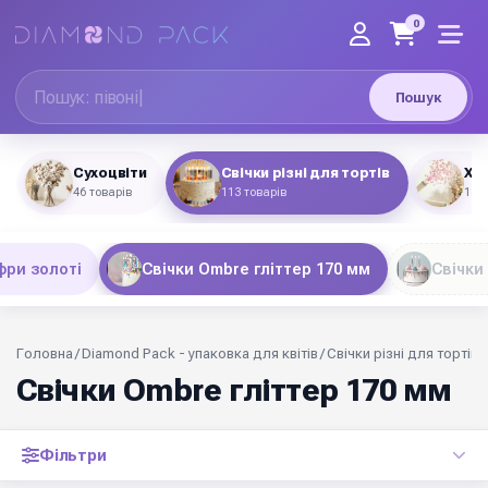
0
Пошук
Сухоцвіти
Свічки різні для тортів
Хло
46 товарів
113 товарів
18 т
ри золоті
Свічки Ombre гліттер 170 мм
Свічки
Головна
/
Diamond Pack - упаковка для квітів
/
Свічки різні для тортів
/
Свічки Ombre гліттер 170 мм
Фільтри