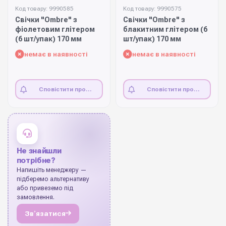
Код товару: 9990585
Код товару: 9990575
Свічки "Ombre" з
Свічки "Ombre" з
фіолетовим глітером
блакитним глітером (6
(6 шт/упак) 170 мм
шт/упак) 170 мм
немає в наявності
немає в наявності
Сповістити про
Сповістити про
наявність
наявність
Не знайшли
потрібне?
Напишіть менеджеру —
підберемо альтернативу
або привеземо під
замовлення.
Звʼязатися