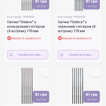
81 грн
81 грн
за 6 шт.
за 6 шт.
Код товару: 9990605
Код товару: 9990595
Свічки "Ombre" з
Свічки "Ombre" з
кольоровим глітером
червоним глітером (6
(6 шт/упак) 170 мм
шт/упак) 170 мм
немає в наявності
немає в наявності
Сповістити про
Сповістити про
наявність
наявність
81 грн
81 грн
за 6 шт.
за 6 шт.