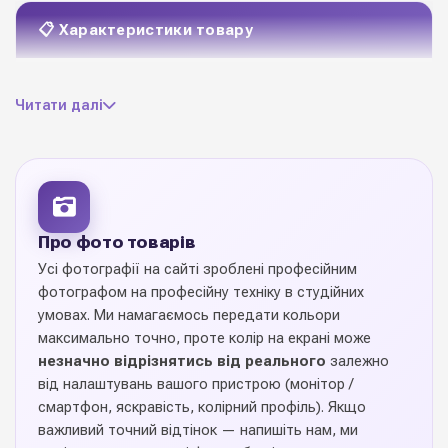
📋 Характеристики товару
свічки з гнотом
Матеріал
Читати далі
переливання кольорів з
Оздоблення
гліттером
3 мм * 3 мм * 170 мм
Розмір
Про фото товарів
Кількість в
Усі фотографії на сайті зроблені професійним
6 шт
упаковці
фотографом на професійну техніку в студійних
умовах. Ми намагаємось передати кольори
1 упаковку (6шт)
Ціна вказана за
максимально точно, проте колір на екрані може
незначно відрізнятись від реального
залежно
від налаштувань вашого пристрою (монітор /
для святкових десертів
Призначення
смартфон, яскравість, колірний профіль). Якщо
та тортів
важливий точний відтінок — напишіть нам, ми