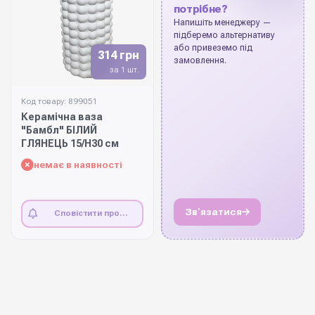
потрібне?
Напишіть менеджеру —
підберемо альтернативу
або привеземо під
314 грн
замовлення.
за 1 шт.
Код товару: 899051
Керамічна ваза
"Бамбл" БІЛИЙ
ГЛЯНЕЦЬ 15/Н30 см
немає в наявності
Звʼязатися
Сповістити про
наявність