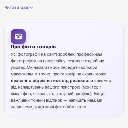
екологічно чиста глина
Матеріал
Читати далі
15 см * 15 см * Н 30 см
Розмір
для квітів та декору
Призначення
(дом, офіс, оформлення)
Про фото товарів
1 шт
Ціна вказана за
Усі фотографії на сайті зроблені професійним
фотографом на професійну техніку в студійних
5 відтінків
Колекція кольорів
умовах. Ми намагаємось передати кольори
максимально точно, проте колір на екрані може
незначно відрізнятись від реального
залежно
Україна
Виробник
від налаштувань вашого пристрою (монітор /
смартфон, яскравість, колірний профіль). Якщо
Ваза "Бамбл"
— стильна ємність для інтерʼєрних
важливий точний відтінок — напишіть нам, ми
композицій, букетів і живих рослин. Якісне скло або
надішлемо додаткові фото або відео.
кераміка без дефектів, рівні стінки, стабільне дно та
сучасний дизайн роблять вазу ідеальним подарунком або
робочим інструментом флориста. Підходить для