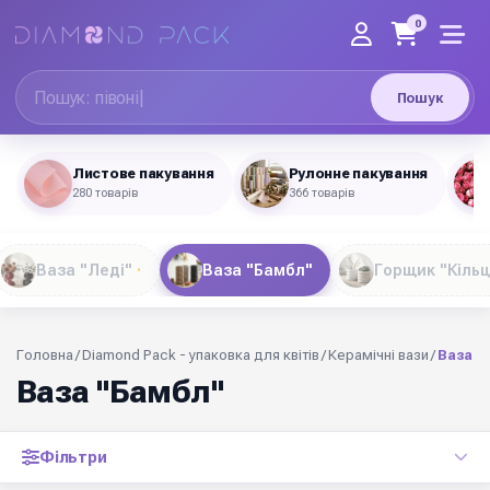
0
Пошук
Листове пакування
Рулонне пакування
280 товарів
366 товарів
Ваза "Леді"
Ваза "Бамбл"
Горщик "Кільц
Головна
/
Diamond Pack - упаковка для квітів
/
Керамічні вази
/
Ваза "
Ваза "Бамбл"
Фільтри