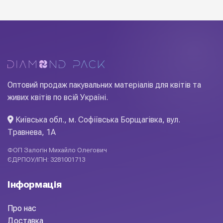
композицій у магазинах, ресторанах, готелях та домашніх
інтерʼєрах. Купуйте оптом у Diamond Pack — широкий
асортимент і вигідні ціни.
Оптовий продаж пакувальних матеріалів для квітів та
живих квітів по всій Україні.
Київська обл., м. Софіївська Борщагівка, вул.
Травнева, 1А
ФОП Залогін Михайло Олегович
ЄДРПОУ/ІПН: 3281001713
Інформація
Про нас
Доставка