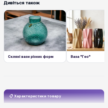
Дивіться також
Скляні вази різних форм
Ваза "Гео"
📋 Характеристики товару