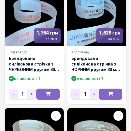
1,764 грн
1,628 грн
за 50 м.
за 50 м.
Код товару: —
Код товару: —
Брендована
Брендована
силіконова стрічка з
силіконова стрічка з
ЧЕРВОНИМ друком 30
ЧОРНИМ друком 30 мм /
мм / 50м
50м
в наявності 1
в наявності 1
−
+
−
+