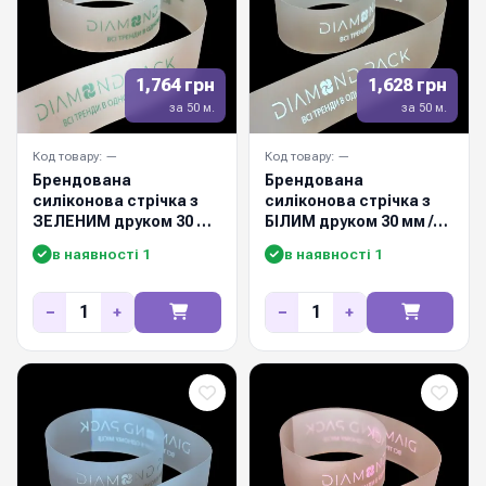
1,764 грн
1,628 грн
за 50 м.
за 50 м.
Код товару: —
Код товару: —
Брендована
Брендована
силіконова стрічка з
силіконова стрічка з
ЗЕЛЕНИМ друком 30 мм
БІЛИМ друком 30 мм /
/ 50м
50м
в наявності 1
в наявності 1
−
+
−
+