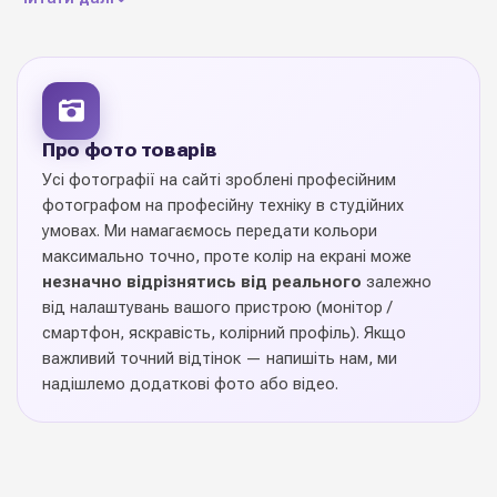
персональний під клієнта
Логотип
Розробка
безкоштовно
логотипу для
Про фото товарів
клієнта
Усі фотографії на сайті зроблені професійним
фотографом на професійну техніку в студійних
Доступні
умовах. Ми намагаємось передати кольори
20-25-30 мм
формати до
максимально точно, проте колір на екрані може
замовлення
незначно відрізнятись від реального
залежно
від налаштувань вашого пристрою (монітор /
Мінімальне
смартфон, яскравість, колірний профіль). Якщо
50 метрів погонних
замовлення на
важливий точний відтінок — напишіть нам, ми
брендування
надішлемо додаткові фото або відео.
прозорий, золото,
рожевий, срібло, білий,
Можливі кольори
зелений, чорний,
друку