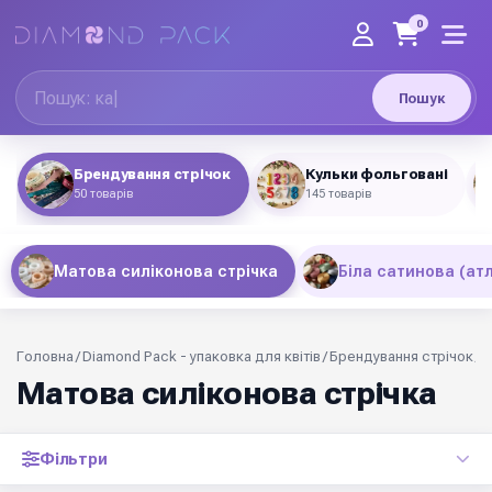
0
Пошук
Брендування стрічок
Кульки фольговані
50 товарів
145 товарів
Матова силіконова стрічка
Біла сатинова (ат
Головна
/
Diamond Pack - упаковка для квітів
/
Брендування стрічок
/
М
Матова силіконова стрічка
Фільтри