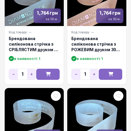
1,764 грн
1,764 грн
за 50 м.
за 50 м.
Код товару: —
Код товару: —
Брендована
Брендована
силіконова стрічка з
силіконова стрічка з
СРІБЛЯСТИМ друком 30
РОЖЕВИМ друком 30
мм / 50м
мм / 50м
в наявності 1
в наявності 1
−
+
−
+