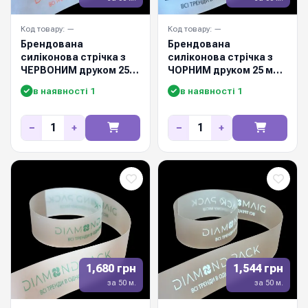
Код товару: —
Код товару: —
Брендована
Брендована
силіконова стрічка з
силіконова стрічка з
ЧЕРВОНИМ друком 25
ЧОРНИМ друком 25 мм /
мм / 50м
50м
в наявності 1
в наявності 1
−
+
−
+
1,680 грн
1,544 грн
за 50 м.
за 50 м.