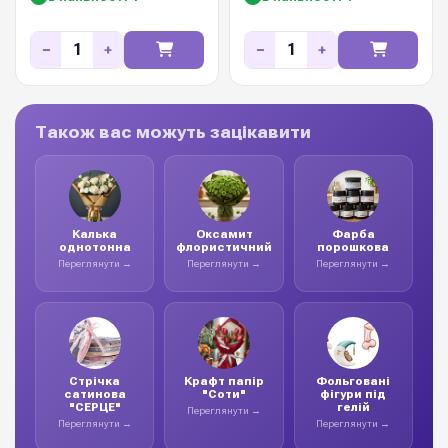
−
+
−
+
Також вас можуть зацікавити
Калька
Оксамит
Фарба
однотонна
флористичний
порошкова
Переглянути →
Переглянути →
Переглянути →
Стрічка
Крафт папір
Фольговані
сатинова
"Соти"
фігури під
"СЕРЦЕ"
гелій
Переглянути →
Переглянути →
Переглянути →