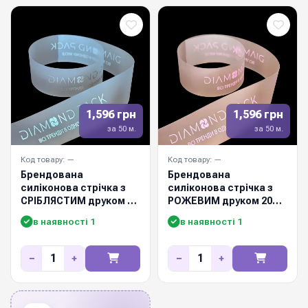
1,596 грн
1,596 грн
за 50 м.
за 50 м.
Код товару: —
Код товару: —
Брендована
Брендована
силіконова стрічка з
силіконова стрічка з
СРІБЛЯСТИМ друком 20
РОЖЕВИМ друком 20
мм / 50м
мм / 50м
в наявності 1
в наявності 1
−
+
−
+