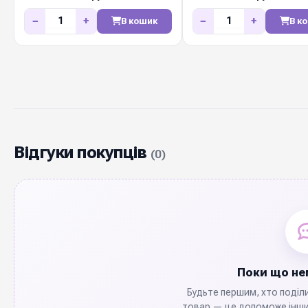
−
+
−
+
В кошик
В к
Відгуки покупців
(0)
Поки що нем
Будьте першим, хто поділ
товар — це допоможе інши