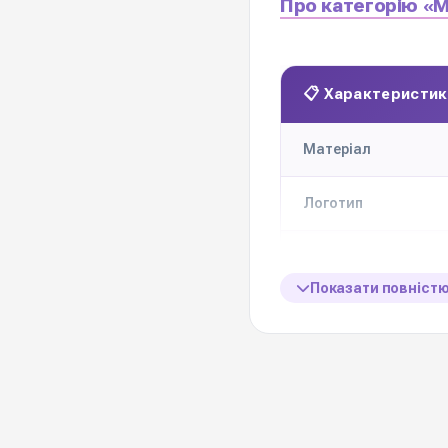
Про категорію «М
📋 Характеристик
Матеріал
Логотип
Розробка логотипу 
клієнта
Показати повніст
Доступні формати 
замовлення
Мінімальне замовл
на брендування