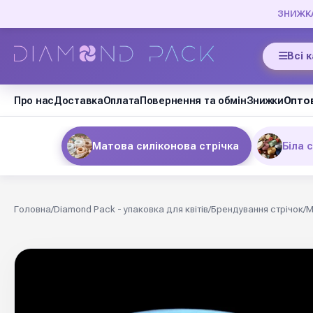
ЗНИЖКА 
Всі 
Про нас
Доставка
Оплата
Повернення та обмін
Знижки
Оптов
Матова силіконова стрічка
Біла 
Головна
/
Diamond Pack - упаковка для квітів
/
Брендування стрічок
/
М