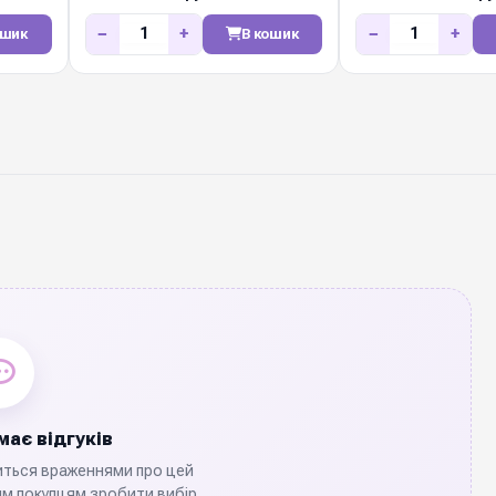
50м
−
+
−
+
ошик
В кошик
ає відгуків
иться враженнями про цей
м покупцям зробити вибір.