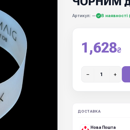
ЧОРНИМ др
Артикул: —
В наявності 
1,628
₴
−
+
ДОСТАВКА
Нова Пошта