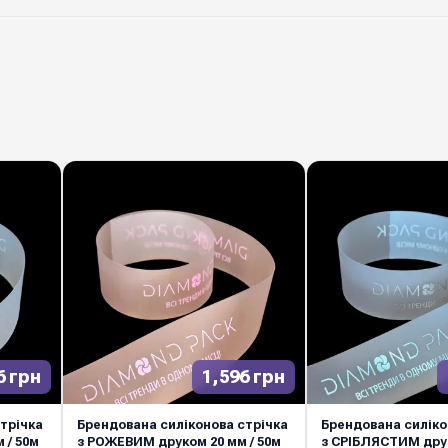
Можливі кольори др
Термін виготовленн
Виробник
Матова силіконова с
якого букета і компози
та міцне плетіння гар
використанні. Підходит
весільних оформлень т
оптом у Diamond Pack 
6 грн
1,596 грн
Україні.
трічка
Брендована силіконова стрічка
Брендована силіко
 / 50м
з РОЖЕВИМ друком 20 мм / 50м
з СРІБЛЯСТИМ друк