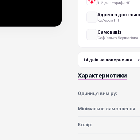
1-2 дні · тарифи НП
Адресна доставк
Кур'єром НП
Самовивіз
Софіївська Борщагівка
14 днів на повернення
— о
Характеристики
Одиниця виміру:
Мінімальне замовлення:
Колір: