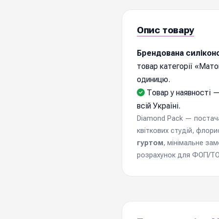
Опис товару
Брендована силіконо
товар категорії «Матов
одиницю.
Товар у наявності —
всій Україні.
Diamond Pack — постачал
квіткових студій, флори
гуртом
, мінімальне за
розрахунок для ФОП/ТОВ