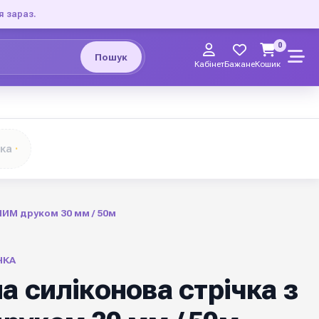
я зараз.
0
Пошук
Кабінет
Бажане
Кошик
чка
ИМ друком 30 мм / 50м
ЧКА
а силіконова стрічка з