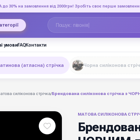
до 30% на замовлення від 2000грн! Зробіть своє перше замовленн
категорії
і умови
FAQ
Контакти
сатинова (атласна) стрічка
Чорна силіконова стрі
атова силіконова стрічка
/
Брендована силіконова стрічка з ЧОРН
МАТОВА СИЛІКОНОВА СТРІ
Брендован