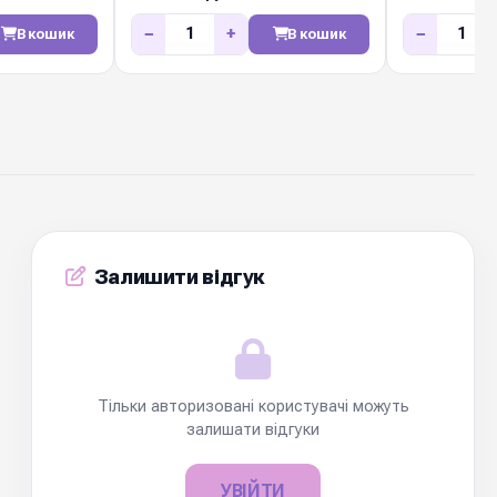
−
+
−
В кошик
В кошик
Залишити відгук
Тільки авторизовані користувачі можуть
залишати відгуки
УВІЙТИ