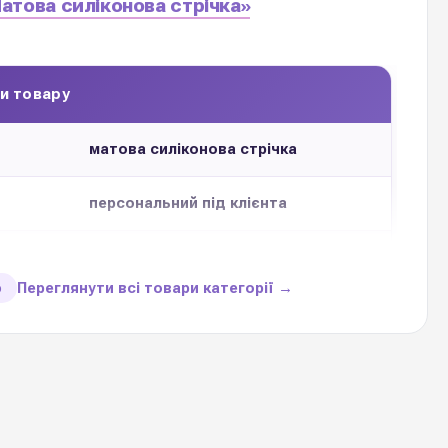
атова силіконова стрічка»
и товару
матова силіконова стрічка
персональний під клієнта
для
безкоштовно
Переглянути всі товари категорії →
ю
до
20-25-30 мм
ення
50 метрів погонних