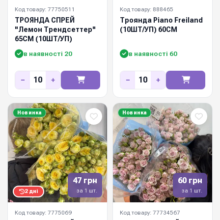
Код товару: 77750511
Код товару: 888465
ТРОЯНДА СПРЕЙ
Троянда Piano Freiland
"Лемон Трендсеттер"
(10ШТ/УП) 60СМ
65СМ (10ШТ/УП)
в наявності 20
в наявності 60
−
+
−
+
Новинка
Новинка
47 грн
60 грн
за 1 шт.
за 1 шт.
2 дні
Код товару: 7775069
Код товару: 77734567