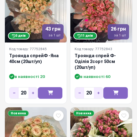
43 грн
26 грн
за 1 шт
за 1 шт
5 днів
11 днів
Код товару: 77752845
Код товару: 77752843
Троянда спрейФ -Яна
Троянда спрей Ф-
40см (20шт/уп)
Оділія 2сорт 50см
(20шт/уп)
в наявності 20
в наявності 60
−
+
−
+
Новинка
Новинка