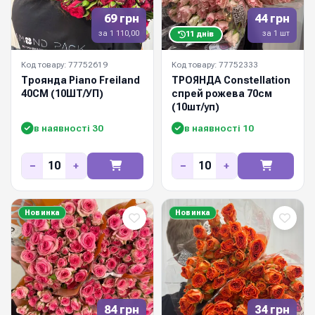
69 грн
44 грн
за 1 110,00
за 1 шт
11 днів
Код товару: 77752619
Код товару: 77752333
Троянда Piano Freiland
ТРОЯНДА Constellation
40СМ (10ШТ/УП)
спрей рожева 70см
(10шт/уп)
в наявності 30
в наявності 10
−
+
−
+
Новинка
Новинка
84 грн
34 грн