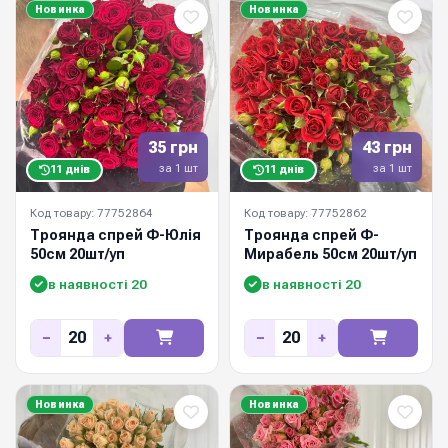
Новинка
Новинка
35 грн
43 грн
за 1 шт
за 1 шт
11 днів
11 днів
Код товару: 77752864
Код товару: 77752862
Троянда спрей Ф-Юлія
Троянда спрей Ф-
50см 20шт/уп
Мирабель 50см 20шт/уп
в наявності 20
в наявності 20
−
+
−
+
Новинка
Новинка