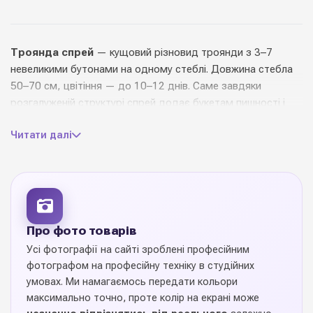
Троянда спрей
— кущовий різновид троянди з 3–7
невеликими бутонами на одному стеблі. Довжина стебла
50–70 см, цвітіння — до 10–12 днів. Саме завдяки
розгалуженій структурі спрей додає букетам пишності і
обʼєму, не перевантажуючи їх.
Читати далі
У нашому асортименті — десятки сортів у ніжних
пастельних, яскравих неонових та класичних кольорах:
White Majolika, Bombastic, Lydia, Mirabel. Незамінна у
весільних букетах, композиціях у коробках, flower-box,
бутоньєрках та декорі столів.
Про фото товарів
Замовляйте
троянду-спрей оптом
у Diamond Pack —
Усі фотографії на сайті зроблені професійним
регулярне надходження, строга контрольна приймання та
фотографом на професійну техніку в студійних
найкращі ціни в Україні.
умовах. Ми намагаємось передати кольори
максимально точно, проте колір на екрані може