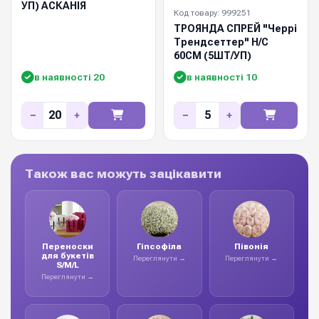
УП) АСКАНІЯ
Код товару: 999251
ТРОЯНДА СПРЕЙ "Черрі
Трендсеттер" Н/С
60СМ (5ШТ/УП)
в наявності 20
в наявності 10
−
+
−
+
Також вас можуть зацікавити
Переноски
Гіпсофіла
Півонія
для букетів
Переглянути →
Переглянути →
S/M/L
Переглянути →