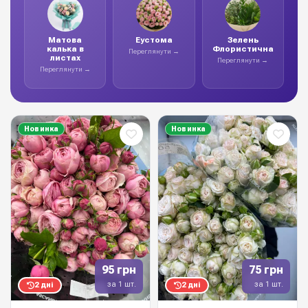
Матова
Еустома
Зелень
калька в
Флористична
Переглянути →
листах
Переглянути →
Переглянути →
Новинка
Новинка
95 грн
75 грн
за 1 шт.
за 1 шт.
2 дні
2 дні