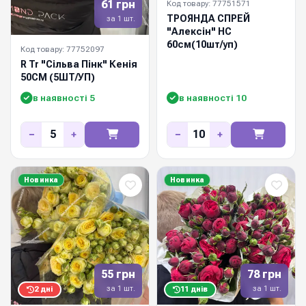
61 грн
Код товару: 77751571
ТРОЯНДА СПРЕЙ
за 1 шт.
"Алексін" НС
60см(10шт/уп)
Код товару: 77752097
R Tr "Сільва Пінк" Кенія
50СМ (5ШТ/УП)
в наявності 5
в наявності 10
−
+
−
+
Новинка
Новинка
55 грн
78 грн
за 1 шт.
за 1 шт.
2 дні
11 днів