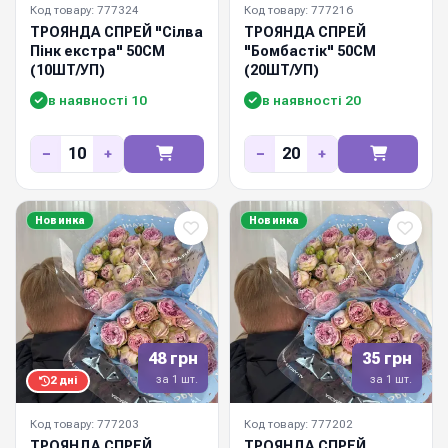
Код товару: 777324
Код товару: 777216
ТРОЯНДА СПРЕЙ "Сілва
ТРОЯНДА СПРЕЙ
Пінк екстра" 50СМ
"Бомбастік" 50СМ
(10ШТ/УП)
(20ШТ/УП)
в наявності 10
в наявності 20
−
+
−
+
Новинка
Новинка
48 грн
35 грн
за 1 шт.
за 1 шт.
2 дні
Код товару: 777203
Код товару: 777202
ТРОЯНДА СПРЕЙ
ТРОЯНДА СПРЕЙ