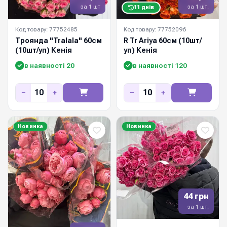
за 1 шт
за 1 шт.
11 днів
Код товару: 77752485
Код товару: 77752096
Троянда "Tralala" 60см
R Tr Ariya 60см (10шт/
(10шт/уп) Кенія
уп) Кенія
в наявності 20
в наявності 120
−
+
−
+
Новинка
Новинка
44 грн
за 1 шт.