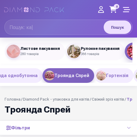
0
Пошук
Листове пакування
Рулонне пакування
280 товарів
366 товарів
нда однобутонна
Троянда Спрей
Гортензія
Головна
/
Diamond Pack - упаковка для квітів
/
Свіжий зріз квітів
/
Троя
Троянда Спрей
Фільтри