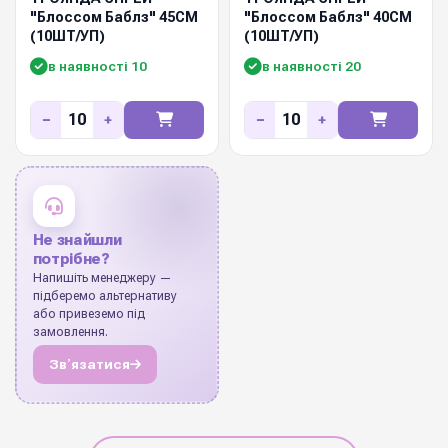
"Блоссом Баблз" 45СМ
"Блоссом Баблз" 40СМ
(10ШТ/УП)
(10ШТ/УП)
в наявності 10
в наявності 20
−
+
−
+
Не знайшли
потрібне?
Напишіть менеджеру —
підберемо альтернативу
або привеземо під
замовлення.
Звʼязатися