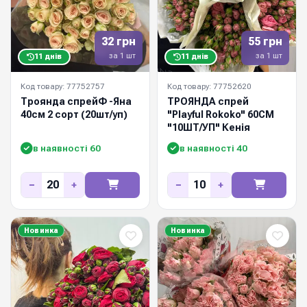
32 грн
55 грн
за 1 шт
за 1 шт
11 днів
11 днів
Код товару: 77752757
Код товару: 77752620
Троянда спрейФ -Яна
ТРОЯНДА спрей
40см 2 сорт (20шт/уп)
"Playful Rokoko" 60СМ
"10ШТ/УП" Кенія
в наявності 60
в наявності 40
−
+
−
+
Новинка
Новинка