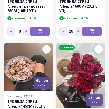
ТРОЯНДА СПРЕЙ
ТРОЯНДА СПРЕЙ
"Лемон Трендсеттер"
"Лейла" 60СМ (20ШТ/
55СМ (10ШТ/УП)
УП)
в наявності 10
в наявності 20
−
+
−
+
Новинка
45 грн
за 1 шт.
Код товару: 777422
57 грн
ТРОЯНДА СПРЕЙ
за 1 шт.
"Лейла" 45СМ (20ШТ/