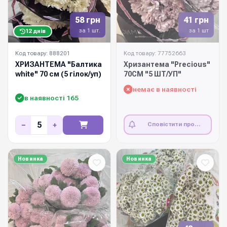
58 грн
41 грн
за 1 шт.
за 1 шт
12 днів
Код товару: 888201
Код товару: 77752663
ХРИЗАНТЕМА "Балтика
Хризантема "Precious"
white" 70 см (5 гілок/уп)
70СМ "5 ШТ/УП"
немає в наявності
в наявності 165
−
+
Сповістити про
наявність
Новинка
Новинка