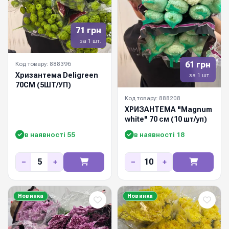
71 грн
за 1 шт.
61 грн
Код товару: 888396
Хризантема Deligreen
за 1 шт.
70СМ (5ШТ/УП)
Код товару: 888208
ХРИЗАНТЕМА "Magnum
white" 70 см (10 шт/уп)
в наявності 55
в наявності 18
−
+
−
+
Новинка
Новинка