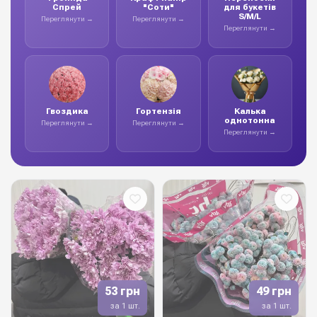
Спрей
"Соти"
для букетів
S/M/L
Переглянути →
Переглянути →
Переглянути →
Гвоздика
Гортензія
Калька
однотонна
Переглянути →
Переглянути →
Переглянути →
53 грн
49 грн
за 1 шт.
за 1 шт.