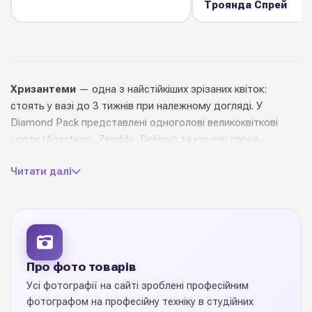
Троянда Спрей
Хризантеми
— одна з найстійкіших зрізаних квіток:
стоять у вазі до 3 тижнів при належному догляді. У
Diamond Pack представлені одноголові великоквіткові
сорти (Anastasia, Zembla, Deliana) та кущові спрей-
хризантеми у повному спектрі кольорів.
Читати далі
Довжина стебла 60–80 см, діаметр квітки до 15 см.
Ідеальні для щоденних букетів, повсякденних композицій,
офісних оформлень, траурних замовлень та великих
весільних арок. Доступні як натуральні, так і тоновані
сорти з ефектом омбре.
Про фото товарів
Купуйте
хризантеми оптом
у Diamond Pack — щотижневі
Усі фотографії на сайті зроблені професійним
надходження з Нідерландів та Туреччини, вигідні ціни для
фотографом на професійну техніку в студійних
флористів.