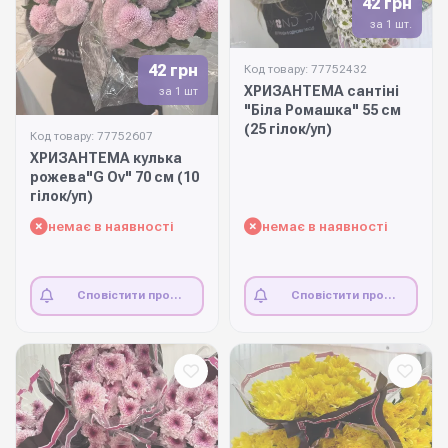
42 грн
за 1 шт.
42 грн
Код товару: 77752432
ХРИЗАНТЕМА сантіні
за 1 шт
"Біла Ромашка" 55 см
(25 гілок/уп)
Код товару: 77752607
ХРИЗАНТЕМА кулька
рожева"G Ov" 70 см (10
гілок/уп)
немає в наявності
немає в наявності
Сповістити про
Сповістити про
наявність
наявність