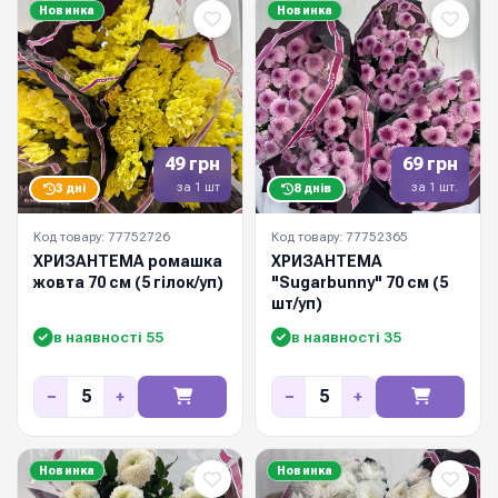
Новинка
Новинка
49 грн
69 грн
за 1 шт
за 1 шт.
3 дні
8 днів
Код товару: 77752726
Код товару: 77752365
ХРИЗАНТЕМА ромашка
ХРИЗАНТЕМА
жовта 70 см (5 гілок/уп)
"Sugarbunny" 70 см (5
шт/уп)
в наявності 55
в наявності 35
−
+
−
+
Новинка
Новинка