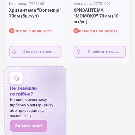
Код товару: 77751661
Код товару: 77751660
Хризантема "Bontempi"
ХРИЗАНТЕМА
70см (5шт/уп)
"MOMOKO" 70 см (10
шт/уп)
немає в наявності
немає в наявності
Сповістити про
Сповістити про
наявність
наявність
Не знайшли
потрібне?
Напишіть менеджеру —
підберемо альтернативу
або привеземо під
замовлення.
Звʼязатися