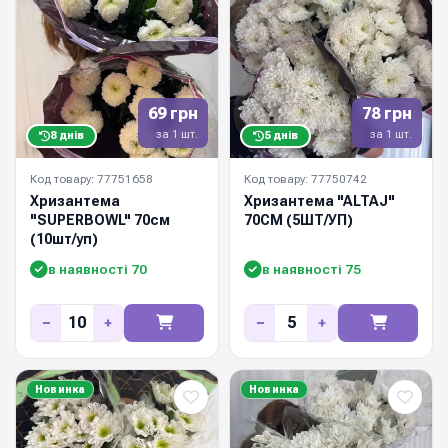
69 грн
78 грн
за 1 шт.
за 1 шт.
8 днів
5 днів
Код товару: 77751658
Код товару: 77750742
Хризантема
Хризантема "ALTAJ"
"SUPERBOWL" 70см
70СМ (5ШТ/УП)
(10шт/уп)
в наявності 70
в наявності 75
−
+
−
+
Новинка
Новинка