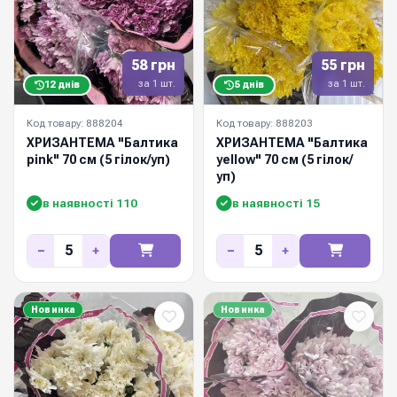
58 грн
55 грн
за 1 шт.
за 1 шт.
12 днів
5 днів
Код товару: 888204
Код товару: 888203
ХРИЗАНТЕМА "Балтика
ХРИЗАНТЕМА "Балтика
pink" 70 см (5 гілок/уп)
yellow" 70 см (5 гілок/
уп)
в наявності 110
в наявності 15
−
+
−
+
Новинка
Новинка