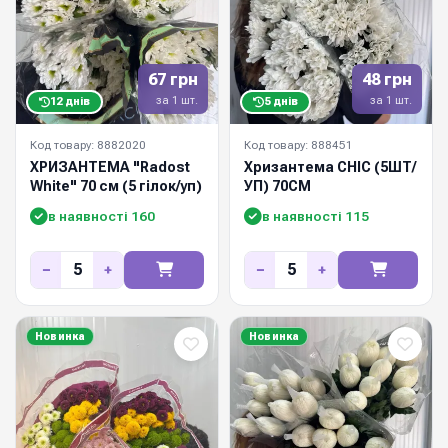
67 грн
48 грн
за 1 шт.
за 1 шт.
12 днів
5 днів
Код товару: 8882020
Код товару: 888451
ХРИЗАНТЕМА "Radost
Хризантема CHIC (5ШТ/
White" 70 см (5 гілок/уп)
УП) 70СМ
в наявності 160
в наявності 115
−
+
−
+
Новинка
Новинка