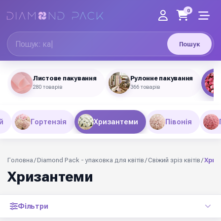
0
Пошук
Листове пакування
Рулонне пакування
280 товарів
366 товарів
й
Гортензія
Хризантеми
Півонія
Головна
/
Diamond Pack - упаковка для квітів
/
Свіжий зріз квітів
/
Хриз
Хризантеми
Фільтри