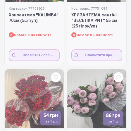
Код товару: 77751923
Код товару: 77751689
Хризантема "KALIMBA"
ХРИЗАНТЕМА сантіні
70см (5шт/уп)
"ВЕСЕЛКА PNT" 55 см
(25 гілок/уп)
немає в наявності
немає в наявності
Сповістити про
Сповістити про
наявність
наявність
54 грн
86 грн
за 1 шт.
за 1 шт.