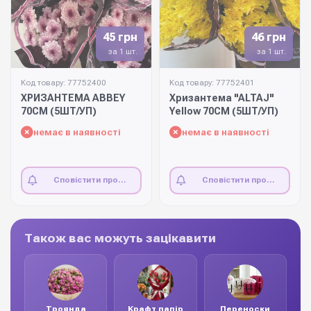
45 грн
46 грн
за 1 шт.
за 1 шт.
Код товару: 77752400
Код товару: 77752401
ХРИЗАНТЕМА ABBEY
Хризантема "ALTAJ"
70СМ (5ШТ/УП)
Yellow 70СМ (5ШТ/УП)
немає в наявності
немає в наявності
Сповістити про
Сповістити про
наявність
наявність
Також вас можуть зацікавити
Троянда
Крафт папір
Переноски