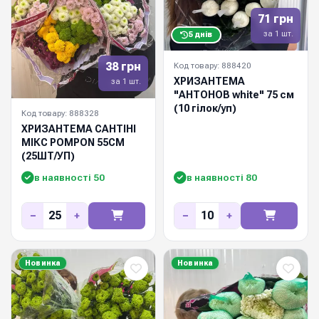
71 грн
за 1 шт.
5 днів
38 грн
Код товару: 888420
ХРИЗАНТЕМА
за 1 шт.
"АНТОНОВ white" 75 см
(10 гілок/уп)
Код товару: 888328
ХРИЗАНТЕМА САНТІНІ
МІКС POMPON 55СМ
(25ШТ/УП)
в наявності 50
в наявності 80
−
+
−
+
Новинка
Новинка