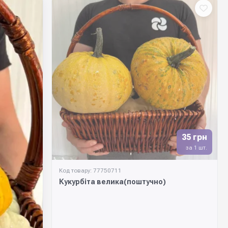
35 грн
за 1 шт.
Код товару: 77750711
Кукурбіта велика(поштучно)