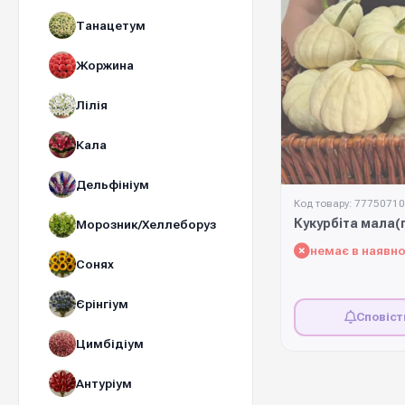
Танацетум
Жоржина
Лілія
Кала
Дельфініум
Код товару: 77750710
Кукурбіта мала(
Морозник/Хеллеборуз
немає в наявно
Сонях
Єрінгіум
Сповіст
Цимбідіум
Антуріум