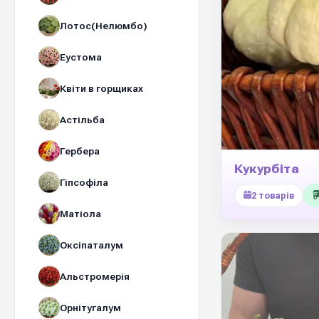
Лотос(Нелюмбо)
Еустома
Квіти в горщиках
Астільба
Гербера
Кукурбіта
Гіпсофіла
2 товарів
Матіола
Оксіпаталум
Альстромерія
Орнітугалум