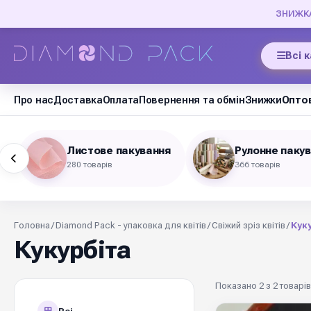
ЗНИЖКА 
Всі 
Про нас
Доставка
Оплата
Повернення та обмін
Знижки
Оптов
Листове пакування
Рулонне паку
280 товарів
366 товарів
Головна
/
Diamond Pack - упаковка для квітів
/
Свіжий зріз квітів
/
Кук
Кукурбіта
Показано 2 з 2 товарів