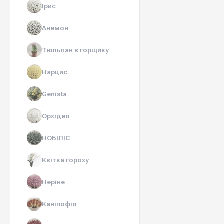
Ірис
Анемон
Тюльпан в горщику
Нарцис
Genista
Орхідея
НОБІЛІС
Квітка гороху
Неріне
Каніпофія