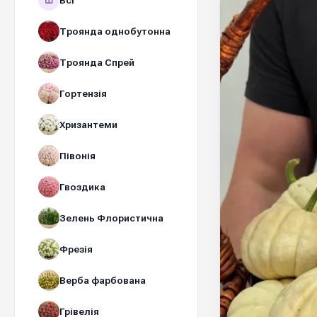
Всі
Троянда однобутонна
Троянда Спрей
Гортензія
Хризантеми
Півонія
Гвоздика
Зелень Флористична
Фрезія
Верба фарбована
Грівелія