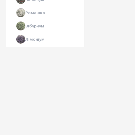
Ромашка
Вібурнум
Лімоніум
Гіперикум
Гентіана
Аконіт
Леукадедрон
Аспарагус
Озотамнус
Агапантус