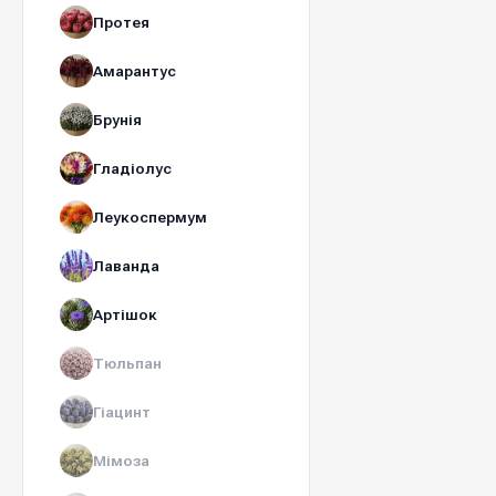
Протея
Амарантус
Брунія
Гладіолус
Леукоспермум
Лаванда
Артішок
Тюльпан
Гіацинт
Мімоза