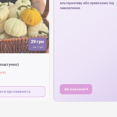
альтернативу або привеземо під
замовлення.
29 грн
за 1 шт.
поштучно)
сті
Звʼязатися
ити про наявність