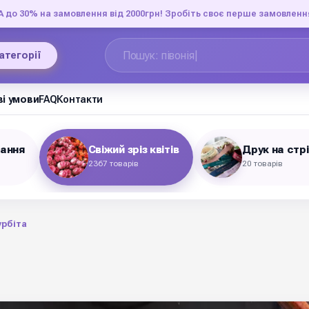
до 30% на замовлення від 2000грн! Зробіть своє перше замовленн
категорії
і умови
FAQ
Контакти
вання
Свіжий зріз квітів
Друк на стр
2367 товарів
20 товарів
урбіта