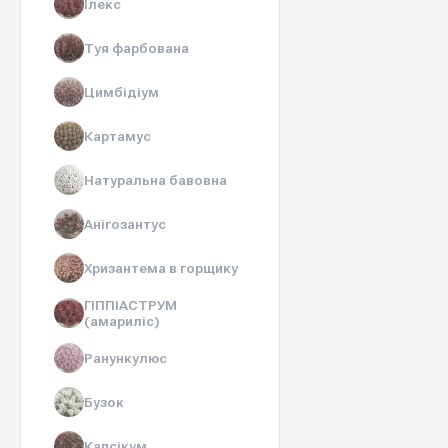
Ілекс
Туя фарбована
Цимбідіум
Картамус
Натуральна бавовна
Анігозантус
Хризантема в горщику
ГІППІАСТРУМ
(амариліс)
Ранункулюс
Бузок
Капсікум