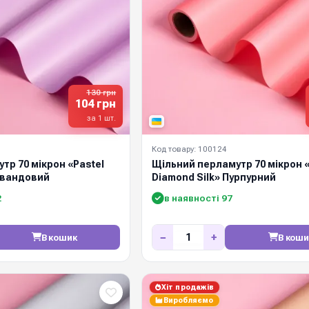
130 грн
104 грн
за 1 шт.
Код товару: 100124
тр 70 мікрон «Pastel
Щільний перламутр 70 мікрон «
авандовий
Diamond Silk» Пурпурний
2
в наявності 97
−
+
В кошик
В коши
Хіт продажів
Виробляємо