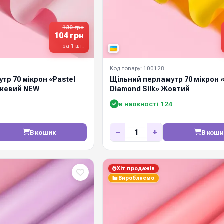
130 грн
104 грн
за 1 шт.
Код товару: 100128
тр 70 мікрон «Pastel
Щільний перламутр 70 мікрон «
ожевий NEW
Diamond Silk» Жовтий
в наявності 124
−
+
В кошик
В коши
Хіт продажів
Виробляємо