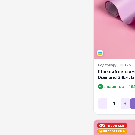
Код товару: 100126
Щільний перламу
Diamond Silk» Л
в наявності 18
−
+
Хіт продажів
Виробляємо