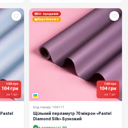
Хіт продажів
Виробляємо
130 грн
130 грн
104 грн
104 грн
за 1 шт.
за 1 шт.
Код товару: 100117
Pastel
Щільний перламутр 70 мікрон «Pastel
Diamond Silk» Бузковий
в наявності 99