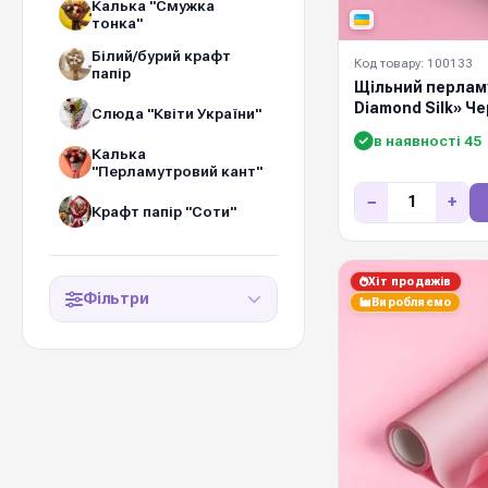
Калька "Смужка
тонка"
Білий/бурий крафт
Код товару: 100133
папір
Щільний перламу
Diamond Silk» Ч
Слюда "Квіти України"
в наявності 45
Калька
"Перламутровий кант"
−
+
Крафт папір "Соти"
Хіт продажів
Фільтри
Виробляємо