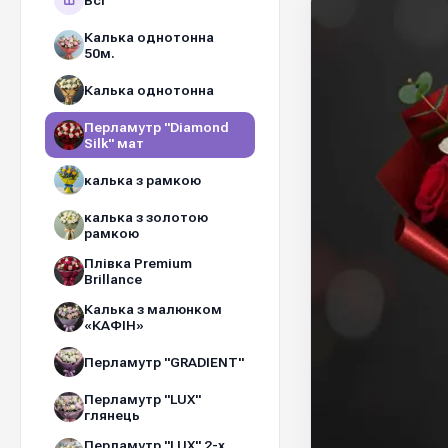
Всі
Калька однотонна
50м.
Калька однотонна
Перламутр "Diamond
Silk" мат
калька з рамкою
калька з золотою
рамкою
Плівка Premium
Brillance
Калька з малюнком
«КАФІН»
Перламутр "GRADIENT"
Перламутр "LUX"
глянець
Перламутр "LUX" 2-х