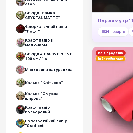
стор
Слюда "Рамка
CRYSTAL MATTE"
Перламутр "
Флористичний папір
"Лофт"
34 товарів
Крафт папір з
малюнком
Хіт продажів
Слюда 40-50-60-70-80-
100 см / 1 кг
Виробляємо
Мішковина натуральна
Калька "Клітинка"
Калька "Смужка
широка"
Крафт папір
кольоровий
Вологостійкий папір
"Gradient"