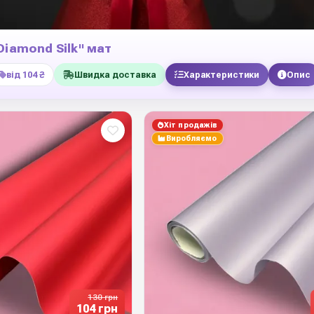
Diamond Silk" мат
від 104 ₴
Швидка доставка
Характеристики
Опис
Хіт продажів
Виробляємо
130 грн
104 грн