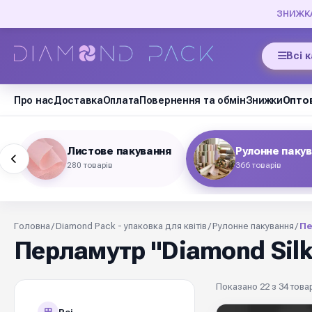
ЗНИЖКА 
Всі 
Про нас
Доставка
Оплата
Повернення та обмін
Знижки
Оптов
Листове пакування
Рулонне паку
280 товарів
366 товарів
Головна
/
Diamond Pack - упаковка для квітів
/
Рулонне пакування
/
Пе
Перламутр "Diamond Silk
Показано 22 з 34 товар