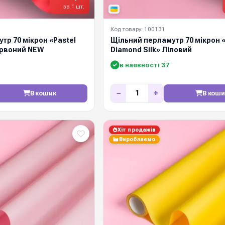
за 1 шт.
Код товару: 100131
тр 70 мікрон «Pastel
Щільний перламутр 70 мікрон «
ервоний NEW
Diamond Silk» Ліловий
в наявності 37
−
+
В кошик
В коши
Хіт продажів
Виробляємо