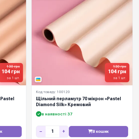
130 грн
130 грн
104 грн
104 грн
за 1 шт.
за 1 шт.
Код товару: 100120
Pastel
Щільний перламутр 70 мікрон «Pastel
Diamond Silk» Кремовий
в наявності 37
−
+
к
В кошик