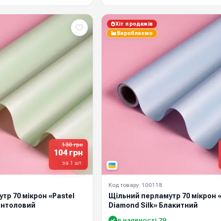
Хіт продажів
Виробляємо
130 грн
104 грн
за 1 шт.
Код товару: 100118
тр 70 мікрон «Pastel
Щільний перламутр 70 мікрон «
ентоловий
Diamond Silk» Блакитний
в наявності 79