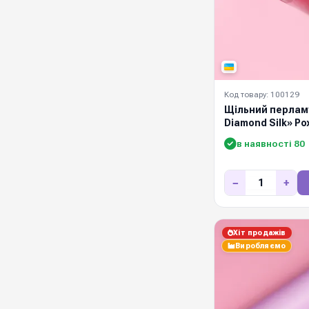
Код товару: 100129
Щільний перламу
Diamond Silk» Р
в наявності 80
−
+
Хіт продажів
Виробляємо