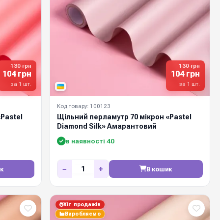
130 грн
130 грн
104 грн
104 грн
за 1 шт.
за 1 шт.
Код товару: 100123
Pastel
Щільний перламутр 70 мікрон «Pastel
Diamond Silk» Амарантовий
в наявності 40
−
+
к
В кошик
Хіт продажів
Виробляємо