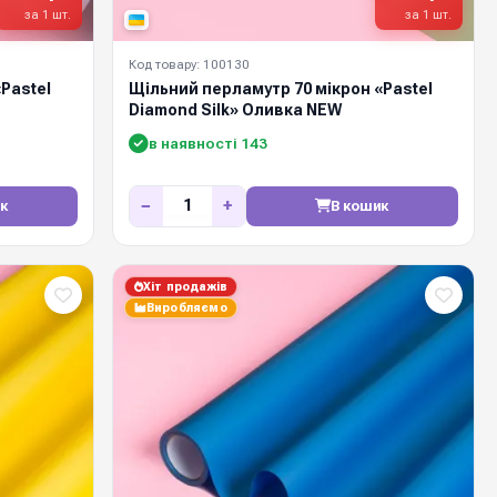
за 1 шт.
за 1 шт.
Код товару: 100130
Pastel
Щільний перламутр 70 мікрон «Pastel
Diamond Silk» Оливка NEW
в наявності 143
−
+
к
В кошик
Хіт продажів
Виробляємо