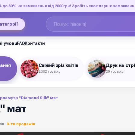
до 30% на замовлення від 2000грн! Зробіть своє перше замовленн
категорії
і умови
FAQ
Контакти
вання
Свіжий зріз квітів
Друк на стр
2362 товарів
20 товарів
рламутр "Diamond Silk" мат
" мат
ів ·
Хіти продажів