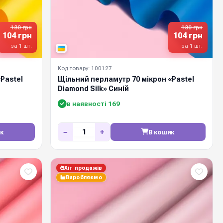
130 грн
130 грн
104 грн
104 грн
за 1 шт.
за 1 шт.
Код товару: 100127
Pastel
Щільний перламутр 70 мікрон «Pastel
Diamond Silk» Синій
в наявності 169
−
+
к
В кошик
Хіт продажів
Виробляємо