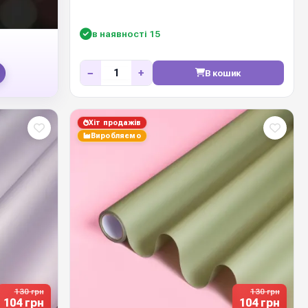
в наявності 15
−
+
В кошик
Хіт продажів
Виробляємо
130 грн
130 грн
104 грн
104 грн