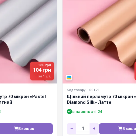
130 грн
104 грн
за 1 шт.
Код товару: 100121
тр 70 мікрон «Pastel
Щільний перламутр 70 мікрон «
’ятний
Diamond Silk» Латте
8
в наявності 24
−
+
В кошик
В коши