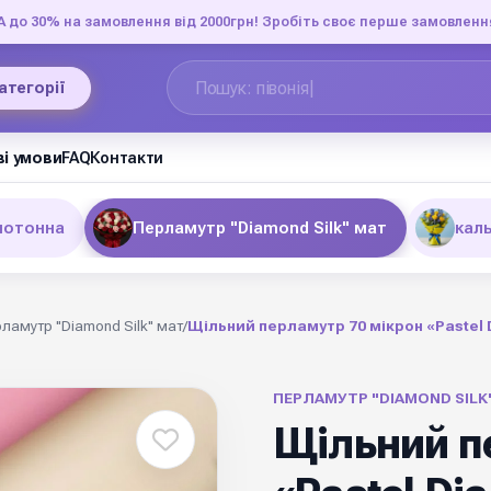
до 30% на замовлення від 2000грн! Зробіть своє перше замовленн
категорії
і умови
FAQ
Контакти
нотонна
Перламутр "Diamond Silk" мат
кал
ламутр "Diamond Silk" мат
/
Щільний перламутр 70 мікрон «Pastel 
ПЕРЛАМУТР "DIAMOND SILK
Щільний п