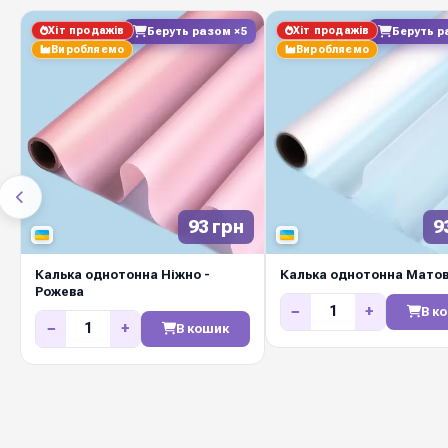
Хіт продажів
Хіт продажів
Беруть разом ×5
Беруть р
Виробляємо
Виробляємо
93 грн
9
Калька однотонна Ніжно -
Калька однотонна Мато
Рожева
−
+
В к
−
+
В кошик