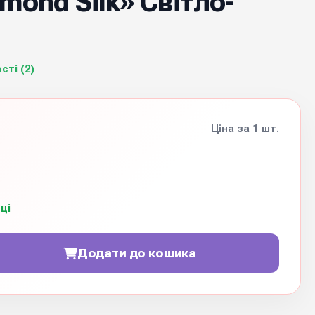
amond Silk» Світло-
сті (2)
Ціна за 1 шт.
ці
Додати до кошика