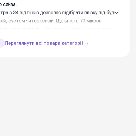
 сяйва.
ра з 34 відтінків дозволяє підібрати плівку під будь-
ній, еустом чи гортензій. Щільність 70 мікрон
складанні «корони» і захищає стебла від механічних
ранспортування Новою Поштою.
Переглянути всі товари категорії →
ю
и товару
перламутрова плівка матова
70 см* 6 ярдів
1 рулон
70 мікрон