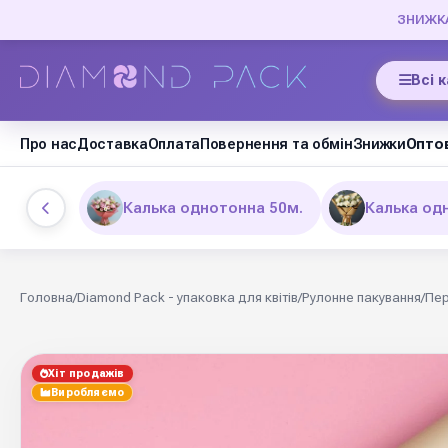
ЗНИЖКА 
Всі 
Про нас
Доставка
Оплата
Повернення та обмін
Знижки
Оптов
Калька однотонна 50м.
Калька од
Головна
/
Diamond Pack - упаковка для квітів
/
Рулонне пакування
/
Пер
Хіт продажів
Виробляємо