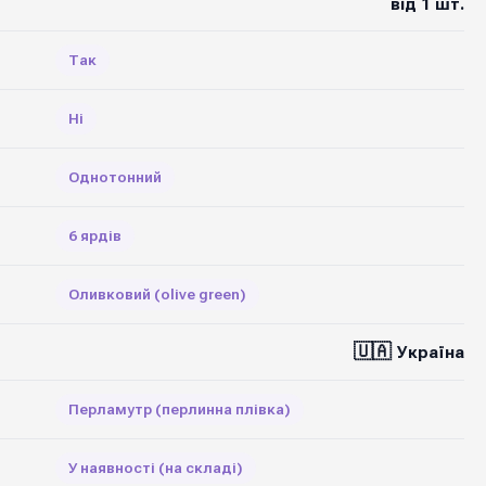
від 1 шт.
Так
Ні
Однотонний
6 ярдів
Оливковий (olive green)
🇺🇦
Україна
Перламутр (перлинна плівка)
У наявності (на складі)