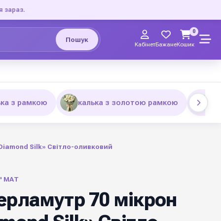
я зараз.
0
Пошук
Кабінет
Бажане
Кошик
ька з рамкою
калька з золотою рамкою
Плі
Diamond Silk» Світло-оливковий
" МАТ
ерламутр 70 мікрон