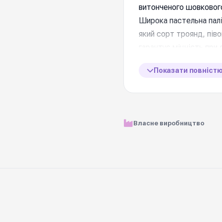
витонченого шовкового
Широка пастельна паліт
який сорт троянд, піво
гарантує міцність при 
пошкоджень під час т
Показати повніст
📋 Характеристик
Матеріал
Власне виробництво
Розмір рулону
Ціна вказана за
Щільність