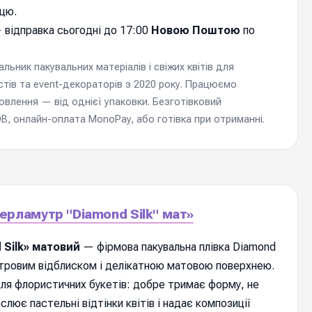
цю.
 відправка cьогодні до 17:00
Новою Поштою
по
ьник пакувальних матеріалів і свіжих квітів для
стів та event-декораторів з 2020 року. Працюємо
мовлення — від однієї упаковки. Безготівковий
, онлайн-оплата MonoPay, або готівка при отриманні.
ерламутр "Diamond Silk" мат»
 Silk» матовий
— фірмова пакувальна плівка Diamond
утровим відблиском і делікатною матовою поверхнею.
ля флористичних букетів: добре тримає форму, не
слює пастельні відтінки квітів і надає композиції