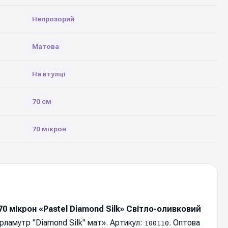
Непрозорий
Матова
На втулці
70 см
70 мікрон
0 мікрон «Pastel Diamond Silk» Світло-оливковий
рламутр "Diamond Silk" мат». Артикул:
. Оптова
100110