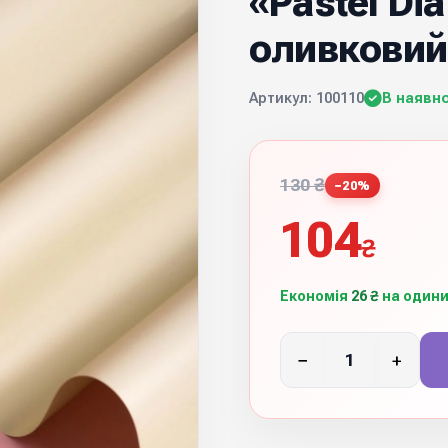
«Pastel Di
оливковий
Артикул: 100110
В наявно
130 ₴
−20%
104
₴
Економія
26 ₴
на одини
−
+