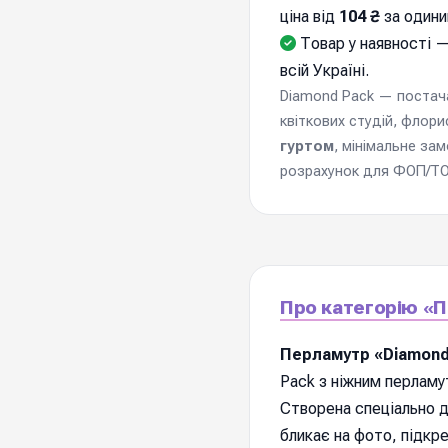
ціна від
104 ₴
за одини
Товар у наявності —
всій Україні.
Diamond Pack — постачал
квіткових студій, флори
гуртом
, мінімальне за
розрахунок для ФОП/ТОВ
Про категорію «П
Перламутр «Diamond
Pack з ніжним перлам
Створена спеціально д
бликає на фото, підкре