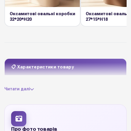
Оксамитові овальні коробки
Оксамитові овальні
32*20*Н20
27*15*Н18
📋 Характеристики товару
картон + ламінація в
Матеріал
Читати далі
стилі "kroco"
D300H150
Розмір
1 шт
Кількість
Про фото товарів