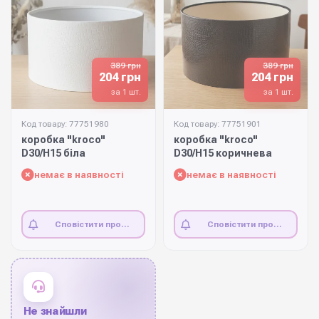
389 грн
389 грн
204 грн
204 грн
за 1 шт.
за 1 шт.
Код товару: 77751980
Код товару: 77751901
коробка "kroco"
коробка "kroco"
D30/H15 біла
D30/H15 коричнева
немає в наявності
немає в наявності
Сповістити про
Сповістити про
наявність
наявність
Не знайшли