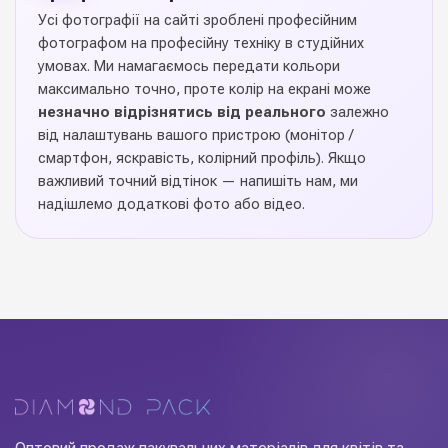
4 відтінків
Кольорова гама
Усі фотографії на сайті зроблені професійним
фотографом на професійну техніку в студійних
1 шт
Ціна вказана за
умовах. Ми намагаємось передати кольори
максимально точно, проте колір на екрані може
незначно відрізнятись від реального
залежно
ТОВ PackingFlower,
Виробник
від налаштувань вашого пристрою (монітор /
Україна
смартфон, яскравість, колірний профіль). Якщо
важливий точний відтінок — напишіть нам, ми
Коробки D300/H150 "Kroco"
— стильне рішення для
надішлемо додаткові фото або відео.
флористичних композицій, подарункових букетів та food-
flower боксів. Міцний картон з якісним ламінуванням
витримує вагу квітів, фруктів і флористичного оазиса, не
деформуючись при транспортуванні. Виразний дизайн
робить кожен подарунок готовим до вручення — не
потребує додаткового декору. Замовляйте оптом у
Diamond Pack: стабільна наявність на складі в Києві,
щотижневі нові колекції, вигідні ціни для флористів і
декораторів.