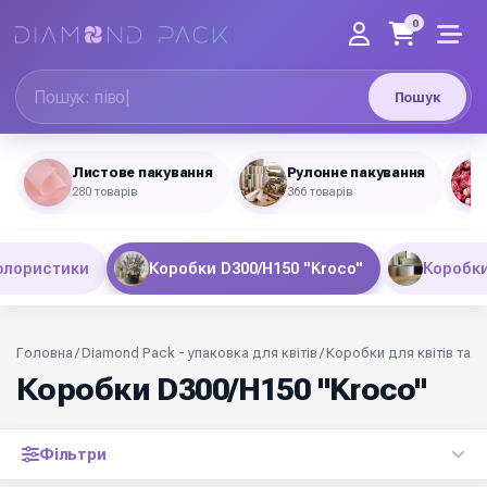
0
Пошук
Листове пакування
Рулонне пакування
280 товарів
366 товарів
флористики
Коробки D300/H150 "Kroco"
Коробки
Головна
/
Diamond Pack - упаковка для квітів
/
Коробки для квітів та 
Коробки D300/H150 "Kroco"
Фільтри