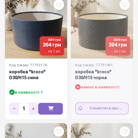
389 грн
389 грн
204 грн
204 грн
за 1 шт.
за 1 шт.
Код товару: 77752176
Код товару: 77751901
коробка "kroco"
коробка "kroco"
D30/H15 синя
D30/H15 чорна
немає в наявності
в наявності 1
−
+
Сповістити про
наявність