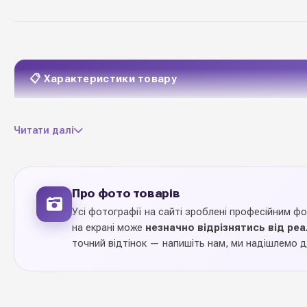
📋 Характеристики товару
картон
Матеріал
Читати далі
D 11 cm • H 11 cm
Розмір
10 шт одного дизайну
Кількість в упаковці
Про фото товарів
Усі фотографії на сайті зроблені професійним ф
6 дизайнів
Колекція
на екрані може
незначно відрізнятись від ре
точний відтінок — напишіть нам, ми надішлемо д
Ціна вказана за 1
10 шт
упаковку