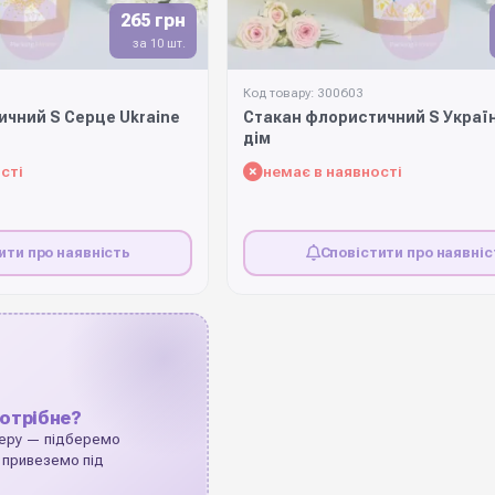
265 грн
за 10 шт.
Код товару: 300603
чний S Серце Ukraine
Стакан флористичний S Украї
дім
сті
немає в наявності
ити про наявність
Сповістити про наявніс
отрібне?
еру — підберемо
 привеземо під