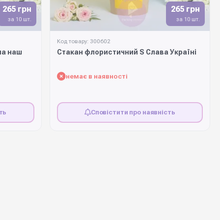
265 грн
265 грн
за 10 шт.
за 10 шт.
Код товару: 300602
на наш
Стакан флористичний S Слава Україні
немає в наявності
ть
Сповістити про наявність