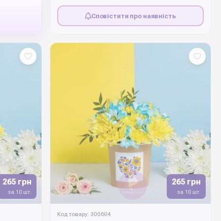
Сповістити про наявність
265 грн
265 грн
за 10 шт.
за 10 шт.
Код товару: 300604