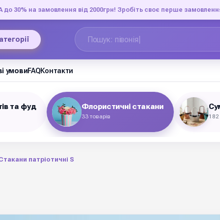
до 30% на замовлення від 2000грн! Зробіть своє перше замовленн
категорії
і умови
FAQ
Контакти
тів та фуд
Флористичні стакани
Су
33 товарів
182
Стакани патріотичні S