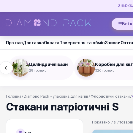
ЗНИЖКА 
Всі 
Про нас
Доставка
Оплата
Повернення та обмін
Знижки
Оптов
я
Циліндричні вази
Коробки для кві
28 товарів
326 товарів
Головна
/
Diamond Pack - упаковка для квітів
/
Флористичні стакани
/
Стакани патріотичні S
Показано 7 з 7 товарів