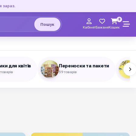
я зараз.
0
Пошук
Кабінет
Бажане
Кошик
мки для квітів
Переноски та пакети
 товарів
59 товарів