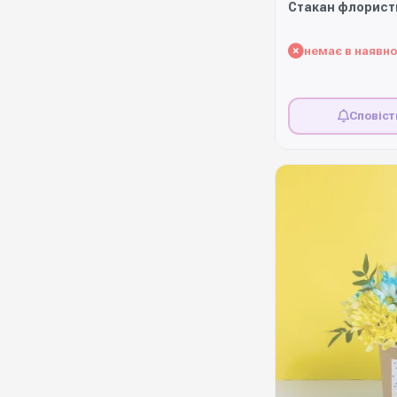
Стакан флорист
немає в наявно
Сповіст