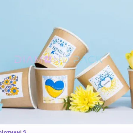
іотичні S