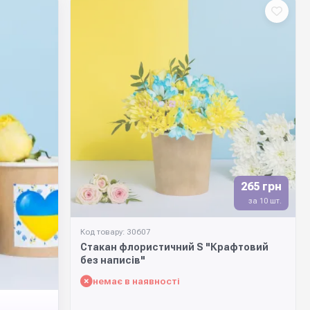
265 грн
за 10 шт.
Код товару: 30607
Стакан флористичний S "Крафтовий
без написів"
немає в наявності