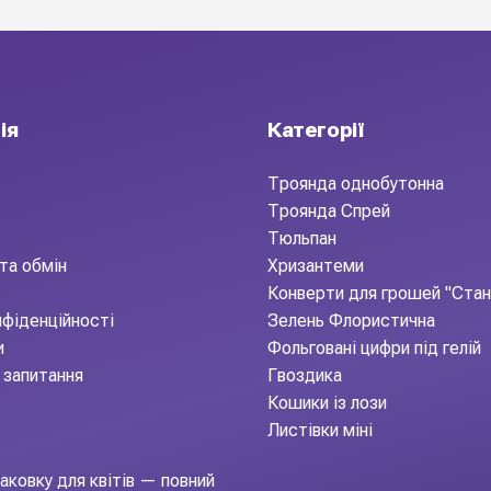
 які цінують час і якість. Зручний формат, якісна сировина т
користовується у щоденних замовленнях, композиціях-to-go та 
ія
Категорії
Троянда однобутонна
Троянда Спрей
Тюльпан
та обмін
Хризантеми
Конверти для грошей "Ста
нфіденційності
Зелень Флористична
и
Фольговані цифри під гелій
 запитання
Гвоздика
Кошики із лози
Листівки міні
аковку для квітів — повний