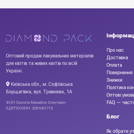
Україна
Виробник
Стакани патріотичні S
— практичне рішення для флористів,
менше витрат часу на пакування, більше уваги клієнтам. Ви
постачальник для професіоналів.
Інформац
Про нас
Оптовий продаж пакувальних матеріалів
Доставка
для квітів та живих квітів по всій
Оплата
Україні.
Повернення 
Знижки
Київська обл., м. Софіївська
Політика ко
Борщагівка, вул. Травнева, 1А
Оптові умов
FAQ — часті
ФОП Залогін Михайло Олегович
ЄДРПОУ/ІПН: 3281001713
Блог
Як обрати уп