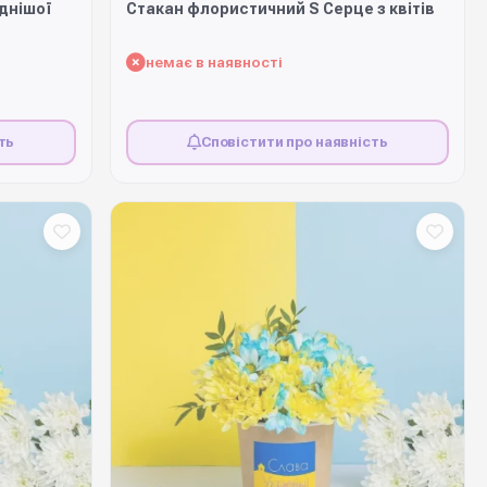
іднішої
Стакан флористичний S Серце з квітів
немає в наявності
ть
Сповістити про наявність