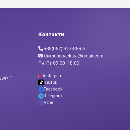
а продуманий дизайн роблять роботу з квітами простішою:
великих оптових партіях. Diamond Pack — надійний
Контакти
+38(067) 313-36-65
diamondpack.ua@gmail.com
Пн–Пт 09:00–18:00
Instagram
ндарт"
TikTok
Facebook
Telegram
Viber