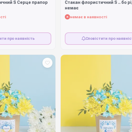
ичний S Серце прапор
Стакан флористичний S .. бо р
немає
сті
немає в наявності
ити про наявність
Сповістити про наявніс