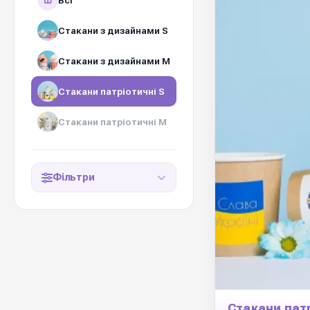
Всі
Стакани з дизайнами S
Стакани з дизайнами М
Стакани патріотичні S
Стакани патріотичні М
Фільтри
Стакани патр