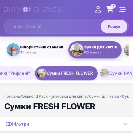
0
Пошук
Флористичні стакани
Сумки для квітів
33 товарів
182 товарів
икі "Рифлені"
Сумки FRESH FLOWER
Сумки HAN
Головна
/
Diamond Pack - упаковка для квітів
/
Сумки для квітів
/
Сумк
Сумки FRESH FLOWER
Фільтри