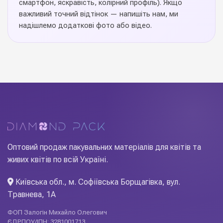
смартфон, яскравість, колірний профіль). Якщо
Китай
Виробник
важливий точний відтінок — напишіть нам, ми
надішлемо додаткові фото або відео.
Сумки FRESH FLOWER
— практичне пакування, що
перетворює звичайний букет на стильний подарунок-
аксесуар. Міцні ручки, посилене дно та ретельна обробка
швів гарантують надійність при транспортуванні клієнтом,
а естетичний дизайн робить композицію завершеною ще
до вручення. Широка колірна палітра і різноманіття
розмірів дозволяють підібрати варіант під будь-яку
композицію. Diamond Pack — оптові ціни, швидка
доставка Новою Поштою по Україні.
Оптовий продаж пакувальних матеріалів для квітів та
живих квітів по всій Україні.
Київська обл., м. Софіївська Борщагівка, вул.
Травнева, 1А
ФОП Залогін Михайло Олегович
ЄДРПОУ/ІПН: 3281001713