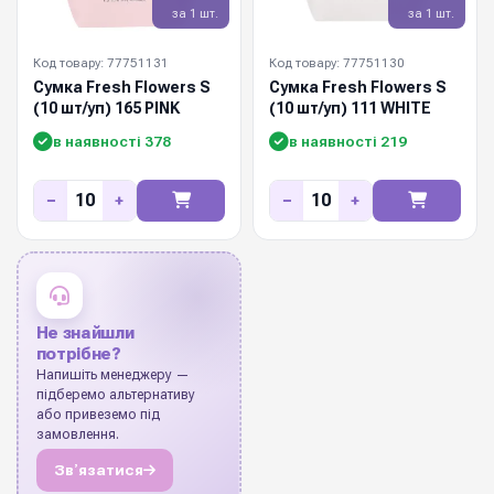
за 1 шт.
за 1 шт.
Код товару: 77751131
Код товару: 77751130
Сумка Fresh Flowers S
Сумка Fresh Flowers S
(10 шт/уп) 165 PINK
(10 шт/уп) 111 WHITE
в наявності 378
в наявності 219
−
+
−
+
Не знайшли
потрібне?
Напишіть менеджеру —
підберемо альтернативу
або привеземо під
замовлення.
Звʼязатися