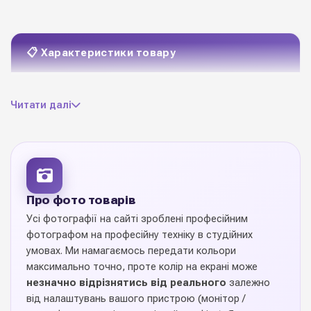
📋 Характеристики товару
ламінований папір
Матеріал
Читати далі
250 г/м2
Щільність
17 см * 7,5 см * 32,5 см
Розмір
1 шт
Ціна вказана за
Про фото товарів
Усі фотографії на сайті зроблені професійним
Замовлення
фотографом на професійну техніку в студійних
1 упаковці (10 шт)
кратно
умовах. Ми намагаємось передати кольори
максимально точно, проте колір на екрані може
незначно відрізнятись від реального
залежно
8 дизайнів
Колекція кольорів
від налаштувань вашого пристрою (монітор /