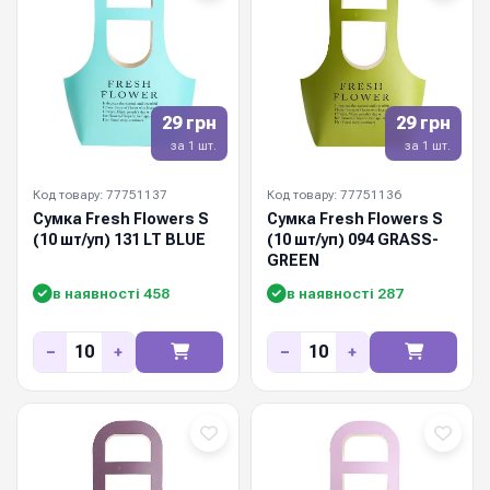
29 грн
29 грн
за 1 шт.
за 1 шт.
Код товару: 77751137
Код товару: 77751136
Сумка Fresh Flowers S
Сумка Fresh Flowers S
(10 шт/уп) 131 LT BLUE
(10 шт/уп) 094 GRASS-
GREEN
в наявності 458
в наявності 287
−
+
−
+