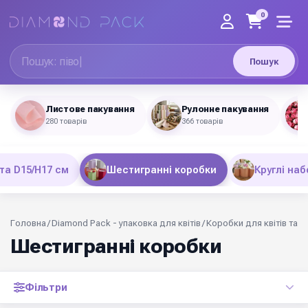
0
Пошук
Листове пакування
Рулонне пакування
280 товарів
366 товарів
та D15/Н17 см
Шестигранні коробки
Круглі наб
Головна
/
Diamond Pack - упаковка для квітів
/
Коробки для квітів та 
Шестигранні коробки
Фільтри