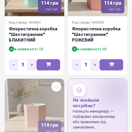
114 грн
114 грн
за 1 шт.
за 1 шт.
Код товару: 400882
Код товару: 400880
Флористична коробка
Флористична коробка
"Шестигранник"
"Шестигранник"
БЛАКИТНИЙ
РОЖЕВИЙ
в наявності 15
в наявності 10
−
+
−
+
Не знайшли
потрібне?
Напишіть менеджеру —
підберемо альтернативу
або привеземо під
114 грн
замовлення.
за 1 шт.