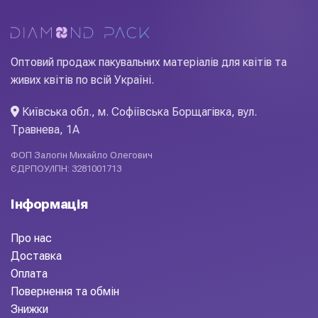
потребує додаткового декору. Замовляйте оптом у
Diamond Pack: стабільна наявність на складі в Києві,
щотижневі нові колекції, вигідні ціни для флористів і
декораторів.
Оптовий продаж пакувальних матеріалів для квітів та
живих квітів по всій Україні.
Київська обл., м. Софіївська Борщагівка, вул.
Травнева, 1А
ФОП Залогін Михайло Олегович
ЄДРПОУ/ІПН: 3281001713
Інформація
Про нас
Доставка
Оплата
Повернення та обмін
Знижки