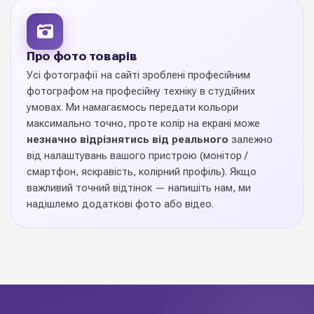
поштучно
Продаж
Про фото товарів
1 шт
Ціна вказана за
Усі фотографії на сайті зроблені професійним
фотографом на професійну техніку в студійних
9 пастельних відтінків
Колекція кольорів
умовах. Ми намагаємось передати кольори
максимально точно, проте колір на екрані може
незначно відрізнятись від реального
залежно
вологостійкі ззовні
Особливості
від налаштувань вашого пристрою (монітор /
смартфон, яскравість, колірний профіль). Якщо
Україна
Виробник
важливий точний відтінок — напишіть нам, ми
надішлемо додаткові фото або відео.
Шестигранні коробки
— стильне рішення для
флористичних композицій, подарункових букетів та food-
flower боксів. Міцний картон з якісним ламінуванням
витримує вагу квітів, фруктів і флористичного оазиса, не
деформуючись при транспортуванні. Виразний дизайн
робить кожен подарунок готовим до вручення — не