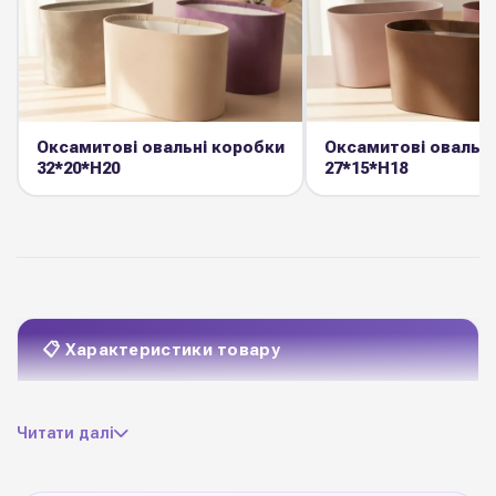
Оксамитові овальні коробки
Оксамитові овальні
32*20*Н20
27*15*Н18
📋 Характеристики товару
плотний картон +
Матеріал
Читати далі
ламінація
D 18,5 см * Н 17 см
Розмір