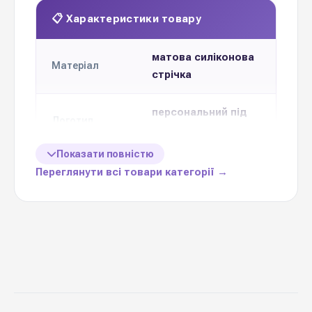
📋 Характеристики товару
матова силіконова
Матеріал
стрічка
персональний під
Логотип
клієнта
Показати повністю
Розробка
Переглянути всі товари категорії →
безкоштовно
логотипу для
клієнта
Доступні
20-25-30 мм
формати до
замовлення
Мінімальне