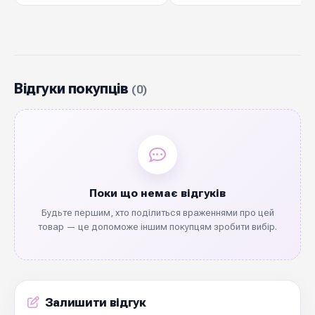
і композиції. Якісна текстура, рівний край,
стійке фарбування та міцне плетіння
гарантують довгий термін служби навіть при
активному використанні. Підходить для
зав'язування букетів, декорування коробок,
Відгуки покупців
(0)
весільних оформлень та подарункової
пакувальної роботи. Замовляйте оптом у
Diamond Pack — тисячі метрів у наявності,
швидка відправка по Україні.
Поки що немає відгуків
Будьте першим, хто поділиться враженнями про цей
товар — це допоможе іншим покупцям зробити вибір.
Залишити відгук