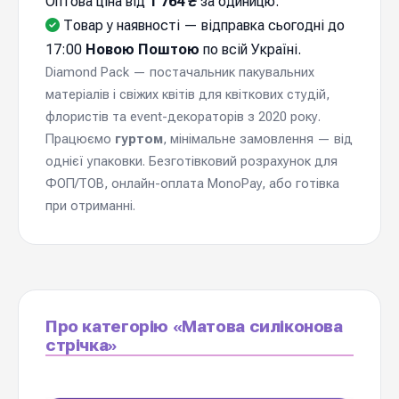
Оптова ціна від
1 764 ₴
за одиницю.
Товар у наявності — відправка cьогодні до
17:00
Новою Поштою
по всій Україні.
Diamond Pack — постачальник пакувальних
матеріалів і свіжих квітів для квіткових студій,
флористів та event-декораторів з 2020 року.
Працюємо
гуртом
, мінімальне замовлення — від
однієї упаковки. Безготівковий розрахунок для
ФОП/ТОВ, онлайн-оплата MonoPay, або готівка
при отриманні.
Про категорію «Матова силіконова
стрічка»