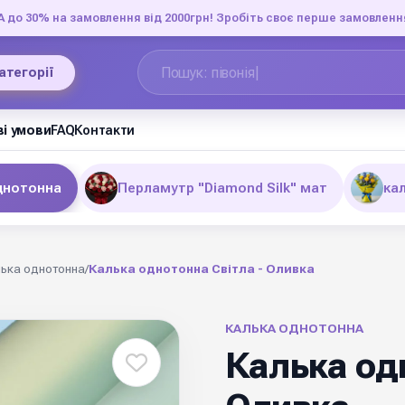
до 30% на замовлення від 2000грн! Зробіть своє перше замовленн
категорії
і умови
FAQ
Контакти
днотонна
Перламутр "Diamond Silk" мат
ка
ька однотонна
/
Калька однотонна Світла - Оливка
КАЛЬКА ОДНОТОННА
Калька одн