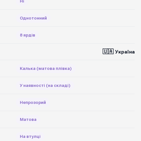
Ні
Однотонний
8 ярдів
🇺🇦
Україна
Калька (матова плівка)
У наявності (на складі)
Непрозорий
Матова
На втулці