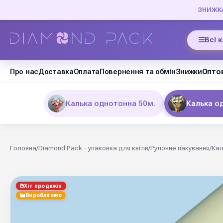
ЗНИЖКА 
Всі 
Про нас
Доставка
Оплата
Повернення та обмін
Знижки
Оптов
Калька однотонна 50м.
Калька о
Головна
/
Diamond Pack - упаковка для квітів
/
Рулонне пакування
/
Кал
Хіт продажів
Виробляємо