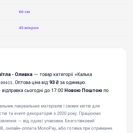
66 см
45 мікрон
ітла - Оливка
— товар категорії «Калька
. Оптова ціна від
93 ₴
за одиницю.
100415
 відправка cьогодні до 17:00
Новою Поштою
по
ьник пакувальних матеріалів і свіжих квітів для
стів та event-декораторів з 2020 року. Працюємо
мовлення — від однієї упаковки. Безготівковий
, онлайн-оплата MonoPay, або готівка при отриманні.