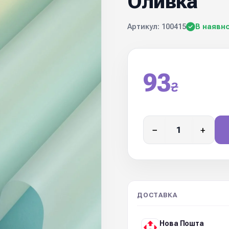
Оливка
Артикул: 100415
В наявно
93
₴
−
+
ДОСТАВКА
Нова Пошта