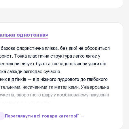
алька однотонна»
базова флористична плівка, без якої не обходиться
рист. Тонка пластична структура легко лягає у
еслюючи силует букета і не відволікаючи уваги від
 яка завжди виглядає сучасно.
их відтінків — від ніжного пудрового до глибокого
стельними, насиченими та металіками. Універсальна
укетів, зворотного шару у комбінованому пакуванні
 замовлень у години пік.
Переглянути всі товари категорії →
ю
и товару