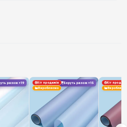
ламінована плівка однотонна
66 см * 8 ярдів
1 рулон
45 мікрон
23 пастельний відтінок
Хіт продажів
Хіт продажі
уть разом ×19
Беруть разом ×15
100 %
Виробляємо
Виробляєм
ТОВ "ПАКІНГ-ФЛАВЕР"
ack — стабільна наявність на складі у Києві,
ення, вигідні оптові ціни для флористичних салонів,