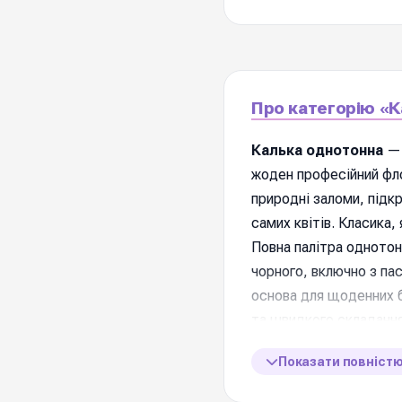
Про категорію «К
Калька однотонна
— 
жоден професійний фло
природні заломи, підкр
самих квітів. Класика,
Повна палітра однотонн
чорного, включно з па
основа для щоденних б
та швидкого складання
Показати повніст
📋 Характеристик