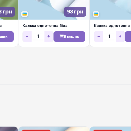
маркетів і декораторі
3 грн
93 грн
а
Калька однотонна Біла
Калька однотонна
−
+
−
+
ошик
В кошик