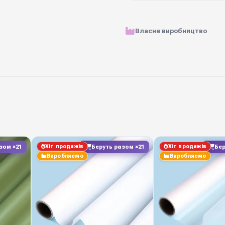
Матеріал
Власне виробництво
Розмір рулону
Ціна вказана за
Щільність
Кольорова гама
Хіт продажів
Хіт продажів
зом ×21
Беруть разом ×21
Бер
Вологостійкість
Виробляємо
Виробляємо
Виробник
Замовляйте у Diamond P
щотижневі нові надходж