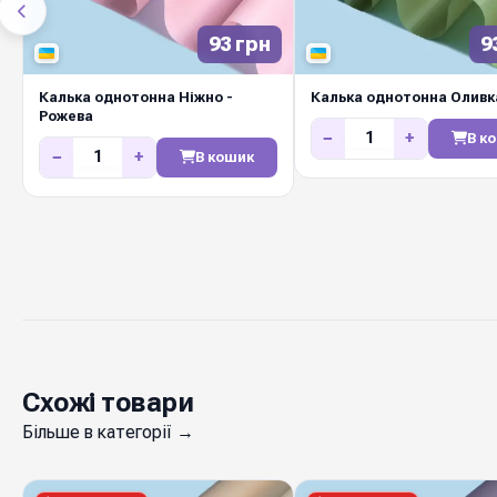
93 грн
9
Калька однотонна Ніжно -
Калька однотонна Оливк
Рожева
−
+
В к
−
+
В кошик
Схожі товари
Більше в категорії →