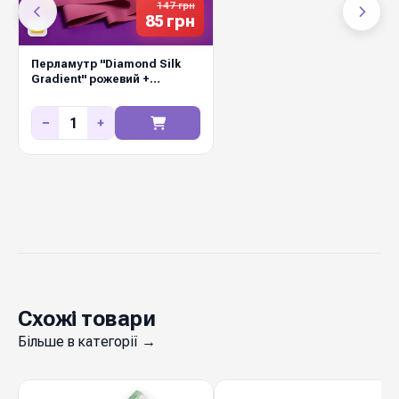
147 грн
активно використовується у святкових
85 грн
букетах, вітринних композиціях та авторських
роботах. Купуйте оптом у Diamond Pack.
Перламутр "Diamond Silk
Gradient" рожевий +
жимолість
−
+
Схожі товари
Більше в категорії →