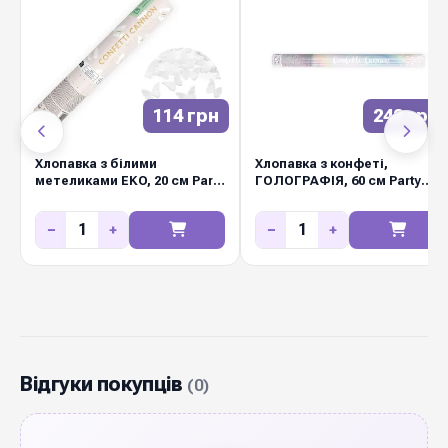
114 грн
242 грн
Хлопавка з білими
Хлопавка з конфеті,
метеликами EKO, 20 см Party
ГОЛОГРАФІЯ, 60 см Party
Deco
Deco
−
+
−
+
Відгуки покупців
(0)