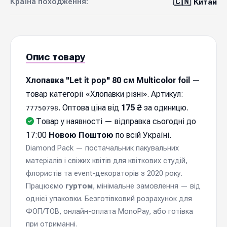
🇨🇳
Країна походження:
Китай
Опис товару
Хлопавка "Let it pop" 80 см Multicolor foil
—
товар категорії «Хлопавки різні». Артикул:
. Оптова ціна від
175 ₴
за одиницю.
77750798
Товар у наявності — відправка cьогодні до
17:00
Новою Поштою
по всій Україні.
Diamond Pack — постачальник пакувальних
матеріалів і свіжих квітів для квіткових студій,
флористів та event-декораторів з 2020 року.
Працюємо
гуртом
, мінімальне замовлення — від
однієї упаковки. Безготівковий розрахунок для
ФОП/ТОВ, онлайн-оплата MonoPay, або готівка
при отриманні.