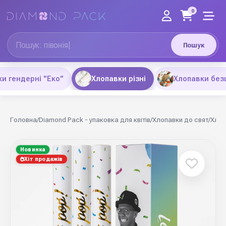
0
Пошук
и гендерні "Еко"
Хлопавки різні
Хлопавки без
Головна
/
Diamond Pack - упаковка для квітів
/
Хлопавки до свят
/
Хлоп
Новинка
Хіт продажів