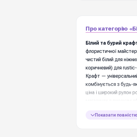
Про категорію «Б
Білий та бурий краф
флористичної майстерн
чистий білий для ніжни
коричневий) для rusti
Крафт — універсальний
комбінується з будь-я
ціна і широкий рулон 
магазинах з високим о
Показати повніст
📋 Характеристик