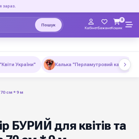
я зараз.
0
Пошук
Кабінет
Бажане
Кошик
"Квіти України"
Калька "Перламутровий кант"
70 см * 9 м
р БУРИЙ для квітів та