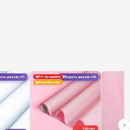
папір крафтовий
70 г/м2
70 см * 9 метрів
1 рулон
для квітів та подарунків
Хіт продажів
уть разом ×11
Беруть разом ×10
ТОВ "ПАКІНГ-ФЛАВЕР"
Виробляємо
ack — стабільна наявність на складі у Києві,
ення, вигідні оптові ціни для флористичних салонів,
в. Швидка відправка Новою Поштою по всій Україні.
130 грн