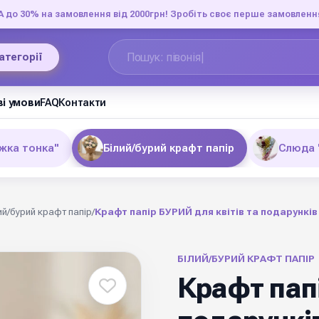
до 30% на замовлення від 2000грн! Зробіть своє перше замовленн
категорії
і умови
FAQ
Контакти
жка тонка"
Білий/бурий крафт папір
Слюда 
ий/бурий крафт папір
/
Крафт папір БУРИЙ для квітів та подарунків 
БІЛИЙ/БУРИЙ КРАФТ ПАПІР
Крафт папі