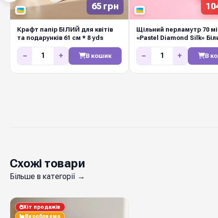
65 грн
10
Крафт папір БІЛИЙ для квітів
Щільний перламутр 70 м
та подарунків 61 см * 8 yds
«Pastel Diamond Silk» Біл
−
+
−
+
В кошик
В к
Схожі товари
Більше в категорії →
Хіт продажів
Виробляємо