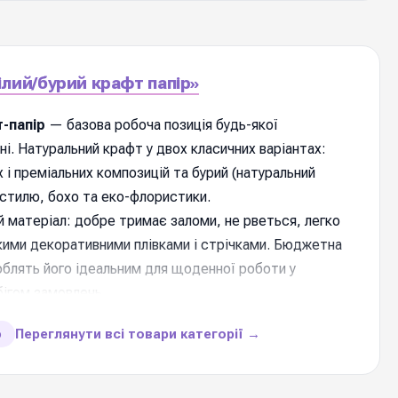
ілий/бурий крафт папір»
т-папір
— базова робоча позиція будь-якої
і. Натуральний крафт у двох класичних варіантах:
х і преміальних композицій та бурий (натуральний
c-стилю, бохо та еко-флористики.
 матеріал: добре тримає заломи, не рветься, легко
кими декоративними плівками і стрічками. Бюджетна
роблять його ідеальним для щоденної роботи у
бігом замовлень.
Переглянути всі товари категорії →
ю
и товару