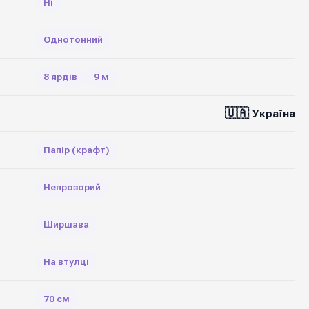
Ні
Однотонний
8 ярдів
9 м
🇺🇦
Україна
Папір (крафт)
Непрозорий
Ширшава
На втулці
70 см