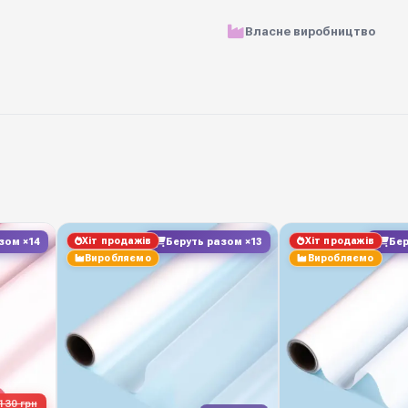
Матеріал
Власне виробництво
Щільність
Розмір рулону
Ціна вказана за
Призначення
Хіт продажів
Хіт продажів
зом ×14
Беруть разом ×13
Бер
Виробник
Виробляємо
Виробляємо
Замовляйте у Diamond P
щотижневі нові надходж
маркетів і декораторі
130 грн