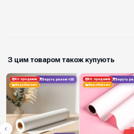
З цим товаром також купують
Хіт продажів
Хіт продажів
Беруть разом ×25
Беруть ра
Виробляємо
Виробляємо