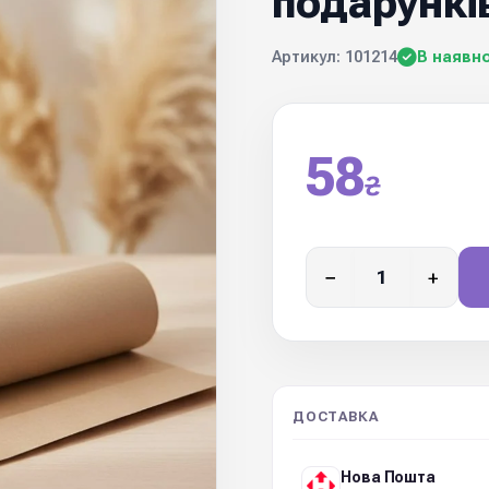
подарунків
Артикул: 101214
В наявно
58
₴
−
+
ДОСТАВКА
Нова Пошта