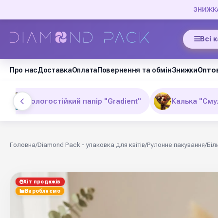
ЗНИЖКА 
Всі 
Про нас
Доставка
Оплата
Повернення та обмін
Знижки
Оптов
Вологостійкий папір "Gradient"
Калька "Сму
Головна
/
Diamond Pack - упаковка для квітів
/
Рулонне пакування
/
Біл
Хіт продажів
Виробляємо