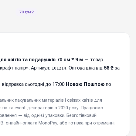
70 г/м2
я квітів та подарунків 70 см * 9 м
— товар
 крафт папір». Артикул:
. Оптова ціна від
58 ₴
за
101214
 відправка cьогодні до 17:00
Новою Поштою
по
ьник пакувальних матеріалів і свіжих квітів для
стів та event-декораторів з 2020 року. Працюємо
мовлення — від однієї упаковки. Безготівковий
, онлайн-оплата MonoPay, або готівка при отриманні.