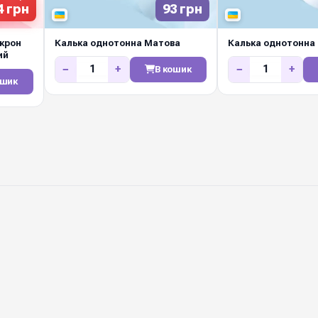
4 грн
93 грн
ікрон
Калька однотонна Матова
Калька однотонна 
ий
−
+
−
+
В кошик
ошик