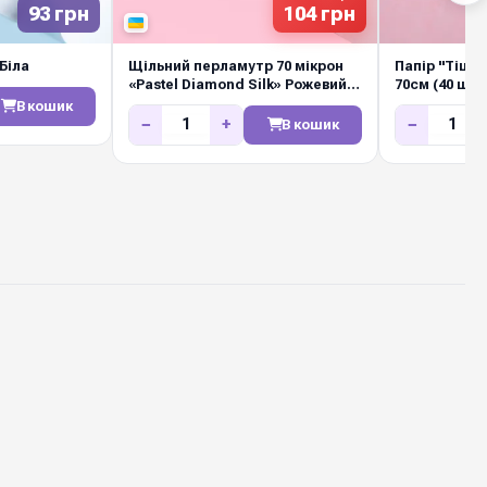
93 грн
104 грн
Біла
Щільний перламутр 70 мікрон
Папір "Тішью
«Pastel Diamond Silk» Рожевий
NEW
В кошик
−
+
−
В кошик