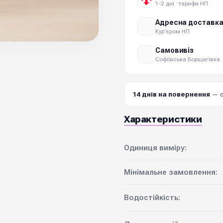
1-2 дні · тарифи НП
Адресна доставк
Кур'єром НП
Самовивіз
Софіївська Борщагівка
14 днів на повернення
— о
Характеристики
Одиниця виміру:
Мінімальне замовлення:
Водостійкість: