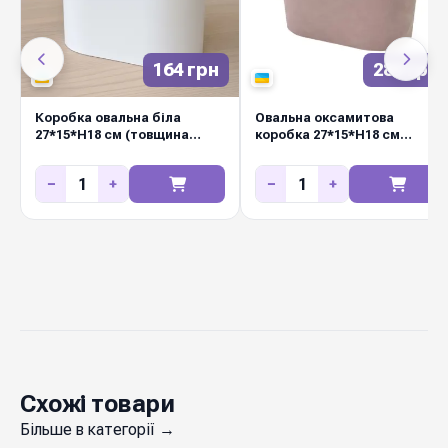
164 грн
289 грн
Коробка овальна біла
Овальна оксамитова
27*15*Н18 см (товщина
коробка 27*15*Н18 см
стінки 3 мм)
РОЖЕВА
−
+
−
+
Схожі товари
Більше в категорії →