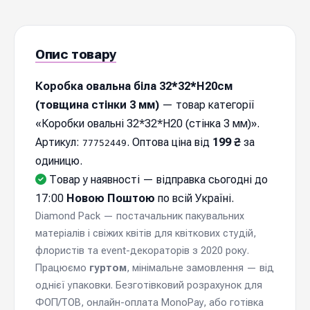
Опис товару
Коробка овальна біла 32*32*Н20см
(товщина стінки 3 мм)
— товар категорії
«Коробки овальні 32*32*Н20 (стінка 3 мм)».
Артикул:
. Оптова ціна від
199 ₴
за
77752449
одиницю.
Товар у наявності — відправка cьогодні до
17:00
Новою Поштою
по всій Україні.
Diamond Pack — постачальник пакувальних
матеріалів і свіжих квітів для квіткових студій,
флористів та event-декораторів з 2020 року.
Працюємо
гуртом
, мінімальне замовлення — від
однієї упаковки. Безготівковий розрахунок для
ФОП/ТОВ, онлайн-оплата MonoPay, або готівка