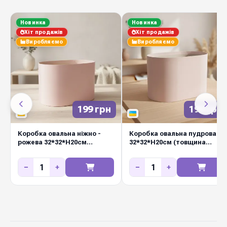
Новинка
Новинка
Хіт продажів
Хіт продажів
Виробляємо
Виробляємо
199 грн
199 грн
Коробка овальна ніжно -
Коробка овальна пудрова
рожева 32*32*Н20см
32*32*Н20см (товщина
(товщина стінки 3 мм)
стінки 3 мм)
−
+
−
+