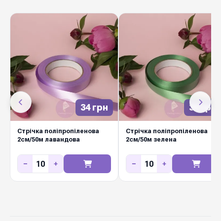
гарантують довгий термін служби навіть при
активному використанні. Підходить для
зав'язування букетів, декорування коробок,
весільних оформлень та подарункової
пакувальної роботи. Замовляйте оптом у
Diamond Pack — тисячі метрів у наявності,
швидка відправка по Україні.
34 грн
34 грн
Стрічка поліпропіленова
Стрічка поліпропіленова
2см/50м лавандова
2см/50м зелена
−
+
−
+