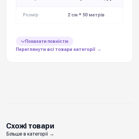
2 см * 50 метрів
Розмір
Кількість в 1
10 шт
упаковці
Показати повністю
Переглянути всі товари категорії →
Ціна вказана
1 шт
за
26 кольорів
Колекція
Україна
Виробник
Стрічка поліпропіленова
— важлива деталь,
яка завершує образ будь-якого букета і
Схожі товари
композиції. Якісна текстура, рівний край,
Більше в категорії →
стійке фарбування та міцне плетіння