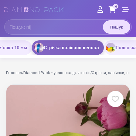
0
Пошук
'язка 10 мм
Стрічка поліпропіленова
Польська
Головна
/
Diamond Pack - упаковка для квітів
/
Стрічки, зав'язки, скот