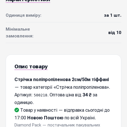
Одиниця виміру:
за 1 шт.
Мінімальне
від 10
замовлення:
Опис товару
Стрічка поліпропіленова 2см/50м тіффані
— товар категорії «Стрічка поліпропіленова».
Артикул:
. Оптова ціна від
34 ₴
за
500218
одиницю.
Товар у наявності — відправка cьогодні до
17:00
Новою Поштою
по всій Україні.
Diamond Pack — постачальник пакувальних