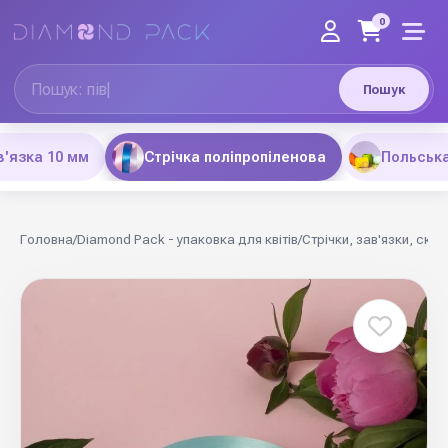
0
Пошук
'язка 10 мм
Стрічка поліпропіленова
Польська
Головна
/
Diamond Pack - упаковка для квітів
/
Стрічки, зав'язки, скот