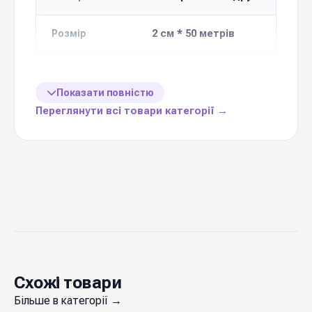
2 см * 50 метрів
Розмір
Кількість в 1
10 шт
упаковці
Показати повністю
Переглянути всі товари категорії →
Ціна вказана
1 шт
за
26 кольорів
Колекція
Україна
Виробник
Стрічка поліпропіленова
— важлива деталь,
яка завершує образ будь-якого букета і
Схожі товари
композиції. Якісна текстура, рівний край,
Більше в категорії →
стійке фарбування та міцне плетіння