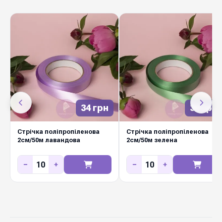
гарантують довгий термін служби навіть при
активному використанні. Підходить для
зав'язування букетів, декорування коробок,
весільних оформлень та подарункової
пакувальної роботи. Замовляйте оптом у
Diamond Pack — тисячі метрів у наявності,
швидка відправка по Україні.
34 грн
34 грн
Стрічка поліпропіленова
Стрічка поліпропіленова
2см/50м лавандова
2см/50м зелена
−
+
−
+