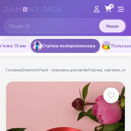
0
Пошук
'язка 10 мм
Стрічка поліпропіленова
Польська
Головна
/
Diamond Pack - упаковка для квітів
/
Стрічки, зав'язки, скот