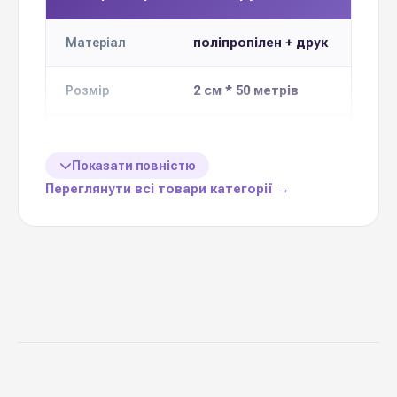
поліпропілен + друк
Матеріал
2 см * 50 метрів
Розмір
Кількість в 1
10 шт
упаковці
Показати повністю
Переглянути всі товари категорії →
Ціна вказана
1 шт
за
26 кольорів
Колекція
Україна
Виробник
Стрічка поліпропіленова
— важлива деталь,
яка завершує образ будь-якого букета і