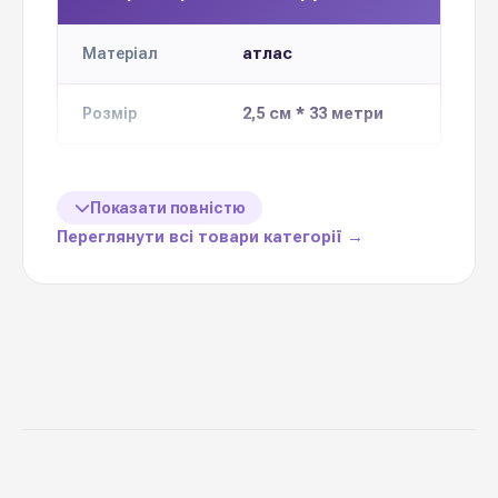
атлас
Матеріал
2,5 см * 33 метри
Розмір
Кількість в
5 шт
упаковці
Показати повністю
Переглянути всі товари категорії →
Ціна вказана
1 шт
за
різноманітне
Призначення
декорування
Китай
Виробник
Стрічка атласна 2,5 см
— важлива деталь,