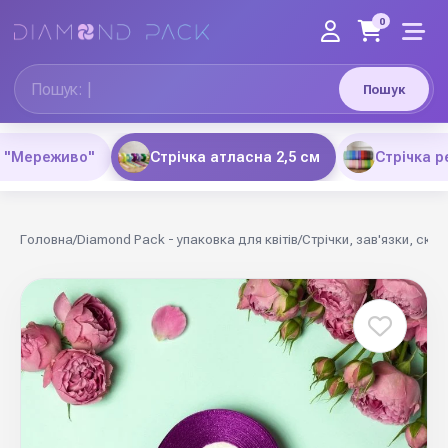
0
Пошук
а "Мереживо"
Стрічка атласна 2,5 см
Стрічка р
Головна
/
Diamond Pack - упаковка для квітів
/
Стрічки, зав'язки, скот