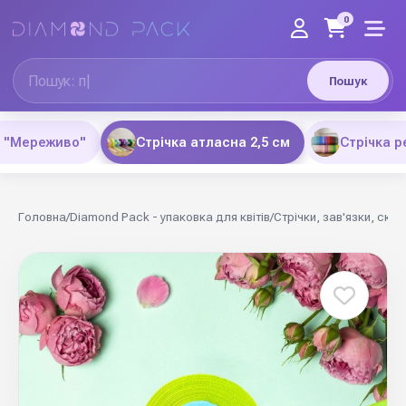
0
Пошук
а "Мереживо"
Стрічка атласна 2,5 см
Стрічка р
Головна
/
Diamond Pack - упаковка для квітів
/
Стрічки, зав'язки, скот