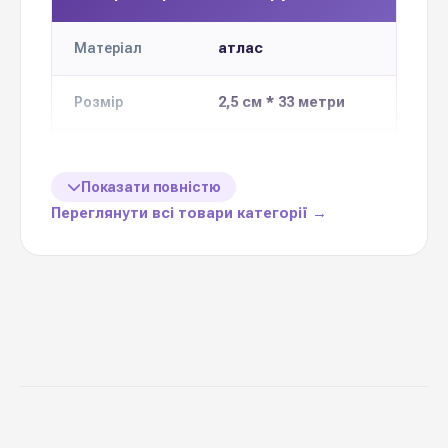
атлас
Матеріал
2,5 см * 33 метри
Розмір
Кількість в
5 шт
упаковці
Показати повністю
Переглянути всі товари категорії →
Ціна вказана
1 шт
за
різноманітне
Призначення
декорування
Китай
Виробник
Стрічка атласна 2,5 см
— важлива деталь,