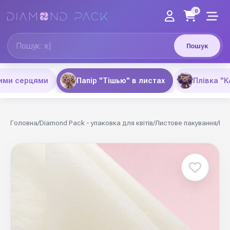
0
Пошук
рими серцями
Папір "Тішью" в листах
Плівка "К
Головна
/
Diamond Pack - упаковка для квітів
/
Листове пакування
/
Пап