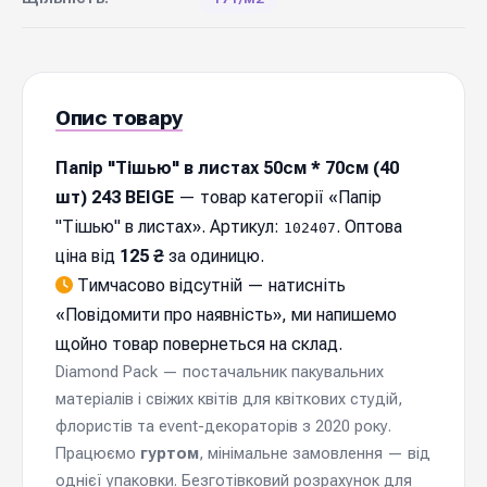
Опис товару
Папір "Тішью" в листах 50см * 70см (40
шт) 243 BEIGE
— товар категорії «Папір
"Тішью" в листах». Артикул:
. Оптова
102407
ціна від
125 ₴
за одиницю.
Тимчасово відсутній — натисніть
«
Повідомити про наявність
», ми напишемо
щойно товар повернеться на склад.
Diamond Pack — постачальник пакувальних
матеріалів і свіжих квітів для квіткових студій,
флористів та event-декораторів з 2020 року.
Працюємо
гуртом
, мінімальне замовлення — від
однієї упаковки. Безготівковий розрахунок для