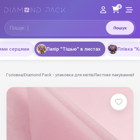
0
Пошук
рими серцями
Папір "Тішью" в листах
Плівка "К
Головна
/
Diamond Pack - упаковка для квітів
/
Листове пакування
/
Пап