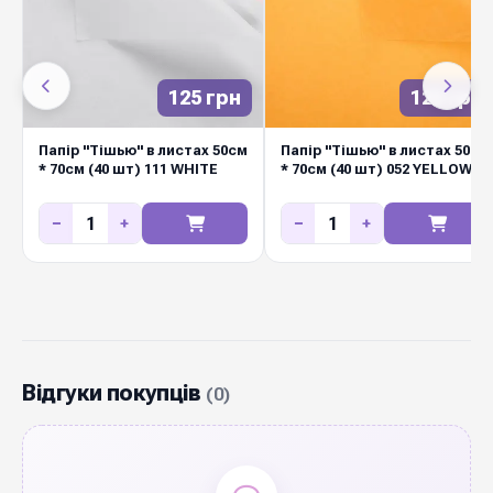
125 грн
125 грн
Папір "Тішью" в листах 50см
Папір "Тішью" в листах 50см
* 70см (40 шт) 111 WHITE
* 70см (40 шт) 052 YELLOW
−
+
−
+
Відгуки покупців
(0)