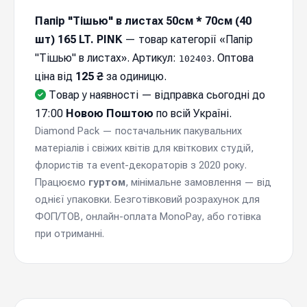
Папір "Тішью" в листах 50см * 70см (40
шт) 165 LT. PINK
— товар категорії «Папір
"Тішью" в листах». Артикул:
. Оптова
102403
ціна від
125 ₴
за одиницю.
Товар у наявності — відправка cьогодні до
17:00
Новою Поштою
по всій Україні.
Diamond Pack — постачальник пакувальних
матеріалів і свіжих квітів для квіткових студій,
флористів та event-декораторів з 2020 року.
Працюємо
гуртом
, мінімальне замовлення — від
однієї упаковки. Безготівковий розрахунок для
ФОП/ТОВ, онлайн-оплата MonoPay, або готівка
при отриманні.