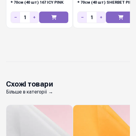
* 70см (40 шт) 167 ICY PINK
* 70см (40 шт) SHERBET PINK
Києві завжди є актуальні відтінки для
флористичних салонів і маркетів.
−
+
−
+
Схожі товари
Більше в категорії →