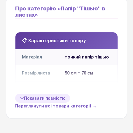
Про категорію «Папір "Тішью" в
листах»
📋 Характеристики товару
тонкий папір тішью
Матеріал
50 см * 70 см
Розмір листа
Кількість
40-20шт
листів в
Показати повністю
упаковці
Переглянути всі товари категорії →
Ціна вказана
1 упаковку
за