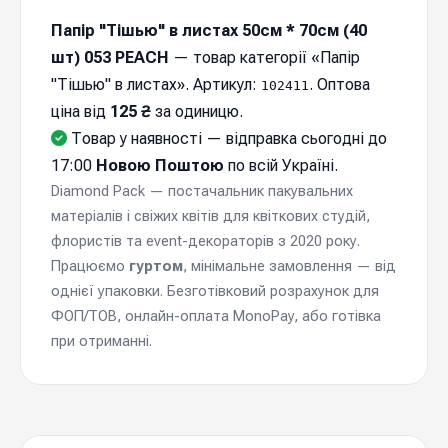
Папір "Тішью" в листах 50см * 70см (40
шт) 053 PEACH
— товар категорії «Папір
"Тішью" в листах». Артикул:
. Оптова
102411
ціна від
125 ₴
за одиницю.
Товар у наявності — відправка cьогодні до
17:00
Новою Поштою
по всій Україні.
Diamond Pack — постачальник пакувальних
матеріалів і свіжих квітів для квіткових студій,
флористів та event-декораторів з 2020 року.
Працюємо
гуртом
, мінімальне замовлення — від
однієї упаковки. Безготівковий розрахунок для
ФОП/ТОВ, онлайн-оплата MonoPay, або готівка
при отриманні.