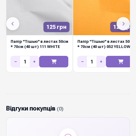
125 грн
125 грн
Папір "Тішью" в листах 50см
Папір "Тішью" в листах 50см
* 70см (40 шт) 111 WHITE
* 70см (40 шт) 052 YELLOW
−
+
−
+
Відгуки покупців
(0)