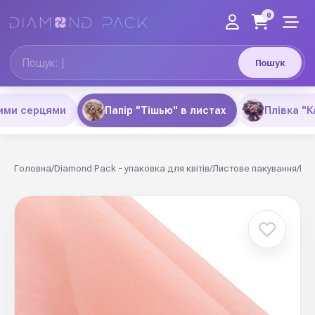
0
Пошук
рими серцями
Папір "Тішью" в листах
Плівка "К
Головна
/
Diamond Pack - упаковка для квітів
/
Листове пакування
/
Пап