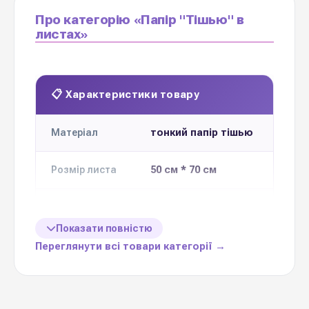
Про категорію «Папір "Тішью" в
листах»
📋 Характеристики товару
тонкий папір тішью
Матеріал
50 см * 70 см
Розмір листа
Кількість
40-20шт
листів в
Показати повністю
упаковці
Переглянути всі товари категорії →
Ціна вказана
1 упаковку
за