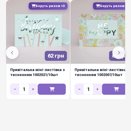
Беруть разом ×3
Беруть разом ×3
Україна
Виробник
Листівки міні з тисненням
— елегантний
спосіб передати теплі слова разом із квітами.
Якісний щільний картон, охайний друк,
приємний на дотик матеріал та сучасний
62 грн
62 грн
дизайн роблять листівку повноцінною
частиною подарунка. Підходить для весіль,
Привітальна міні-листівка з
Привітальна міні-листівка з
днів народження, корпоративних свят, ювілеїв
тисненням 1002021/10шт
тисненням 1002007/10шт
та щоденних флористичних замовлень.
−
+
−
+
Замовляйте оптом у Diamond Pack —
різноманітний асортимент на будь-яку подію.