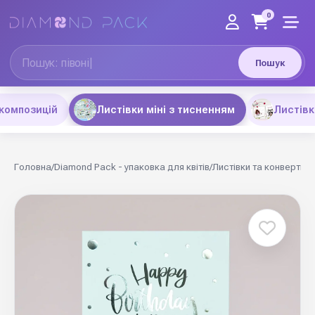
0
Пошук
композицій
Листівки міні з тисненням
Листівк
Головна
/
Diamond Pack - упаковка для квітів
/
Листівки та конверти
/
Л