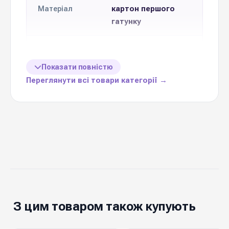
картон першого
Матеріал
гатунку
Формат
Друк тисненням
друку
Показати повністю
Переглянути всі товари категорії →
10 см * 7 см
Розмір
Кількість в
10 шт
упаковці
Ціна вказана
1 упаковку (10 шт)
за
тематичне
З цим товаром також купують
доповнення до
Призначення
букету