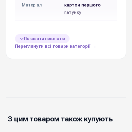
картон першого
Матеріал
гатунку
Формат
Друк тисненням
друку
Показати повністю
Переглянути всі товари категорії →
10 см * 7 см
Розмір
Кількість в
10 шт
упаковці
Ціна вказана
1 упаковку (10 шт)
за
тематичне
З цим товаром також купують
доповнення до
Призначення
букету