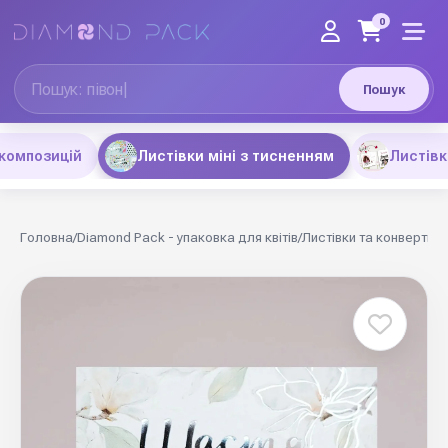
0
Пошук
композицій
Листівки міні з тисненням
Листівк
Головна
/
Diamond Pack - упаковка для квітів
/
Листівки та конверти
/
Л