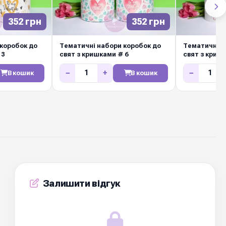
352 грн
352 грн
коробок до
Тематичні набори коробок до
Тематичні н
 3
свят з кришками # 6
свят з криш
−
+
−
В кошик
В кошик
Залишити відгук