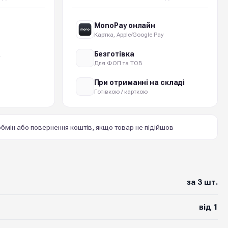
MonoPay онлайн
Картка, Apple/Google Pay
а
Безготівка
Для ФОП та ТОВ
При отриманні на складі
Готівкою / карткою
бмін або повернення коштів, якщо товар не підійшов
за 3 шт.
від 1