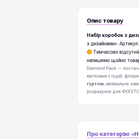
Опис товару
Набір коробок з ди
з дизайнами». Артикул
Тимчасово відсутній
напишемо щойно товар
Diamond Pack — постачал
квіткових студій, флори
гуртом
, мінімальне за
розрахунок для ФОП/ТОВ
Про категорію «