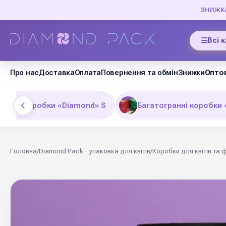
ЗНИЖКА 
Всі 
Про нас
Доставка
Оплата
Повернення та обмін
Знижки
Оптов
гранні коробки «Diamond» S
Багатогранні коробки
Головна
/
Diamond Pack - упаковка для квітів
/
Коробки для квітів та 