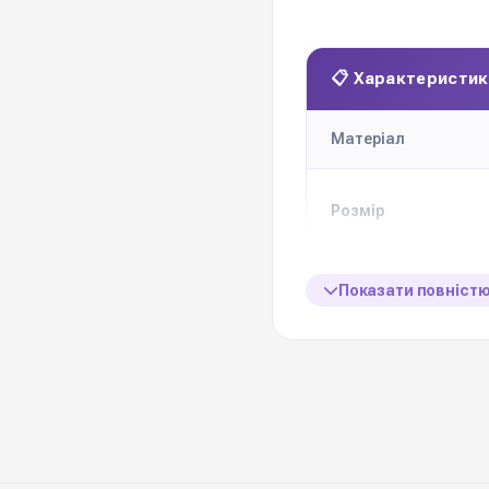
📋 Характеристик
Матеріал
Розмір
Кількість в наборі
Показати повніст
Колекція
Ціна вказана за 1 на
Виробник