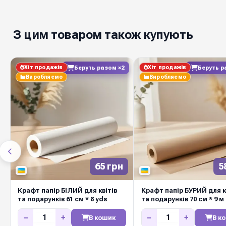
З цим товаром також купують
Хіт продажів
Хіт продажів
Беруть разом ×2
Беруть р
Виробляємо
Виробляємо
65 грн
5
Крафт папір БІЛИЙ для квітів
Крафт папір БУРИЙ для к
та подарунків 61 см * 8 yds
та подарунків 70 см * 9 м
−
+
−
+
В кошик
В к