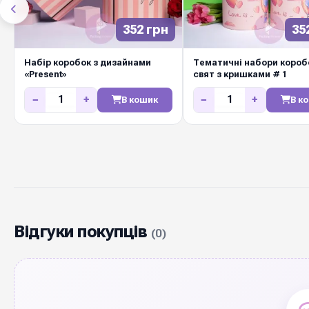
352 грн
35
Набір коробок з дизайнами
Тематичні набори короб
«Present»
свят з кришками # 1
−
+
−
+
В кошик
В к
Відгуки покупців
(0)