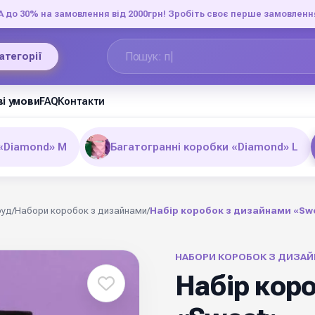
до 30% на замовлення від 2000грн! Зробіть своє перше замовленн
категорії
і умови
FAQ
Контакти
 «Diamond» M
Багатогранні коробки «Diamond» L
фуд
/
Набори коробок з дизайнами
/
Набір коробок з дизайнами «Sw
НАБОРИ КОРОБОК З ДИЗА
Набір кор