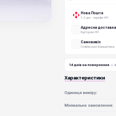
Нова Пошта
1-2 дні · тарифи НП
Адресна доставк
Кур'єром НП
Самовивіз
Софіївська Борщагівка
14 днів на повернення
— о
Характеристики
Одиниця виміру:
Мінімальне замовлення: