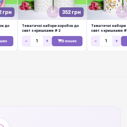
2 грн
352 грн
ок до
Тематичні набори коробок до
Тематичні набори 
свят з кришками # 2
свят з кришками #
−
+
−
+
ошик
В кошик